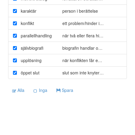
karaktär
person i berättelse
konflikt
ett problem/hinder i berättelsen som 
parallellhandling
när två eller flera historier utspelar si
självbiografi
biografin handlar om författarens eget 
upplösning
när konflikten får en lösning
öppet slut
slut som inte knyter ihop alla trådar ut
Alla
Inga
Spara