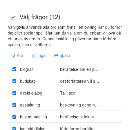
Välj frågor (
12
)
Vanligtvis används alla ord som finns i en övning när du förhör
dig eller spelar spel. Här kan du välja om du enbart vill öva på
ett urval av orden. Denna inställning påverkar både förhöret,
spelen, och utskrifterna.
Alla
Inga
Spara
biografi
berättelse om en persons lov
budskap
det författaren vill säga med sin text
direkt dialog
Tal i text
gestaltning
beskrivning genom att säga vad den 
huvudhandling
berättelsens fokus
indirekt dialog
författaren berättar vad någon sagt