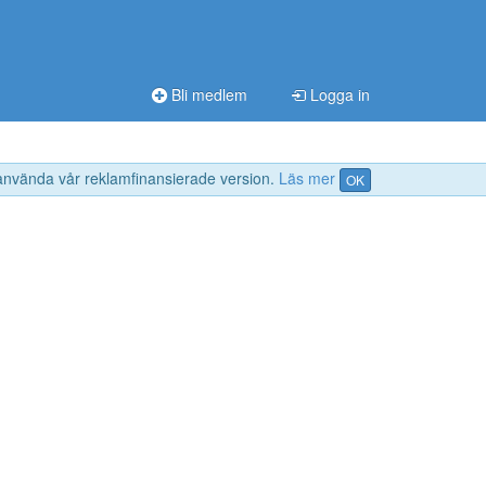
Bli medlem
Logga in
 använda vår reklamfinansierade version.
Läs mer
OK