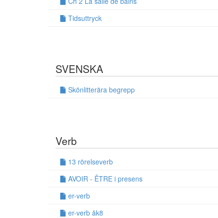
Ch 2 La salle de bains
Tidsuttryck
SVENSKA
Skönlitterära begrepp
Verb
13 rörelseverb
AVOIR - ÊTRE i presens
er-verb
er-verb åk8