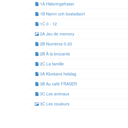
1A Hälsningsfraser
1B Namn och bostadsort
1C 0 - 12
2A Jeu de memory
2B Numéros 0-20
2B À la brocante
2C La famille
3A Klockans helslag
3B Au café FRASER
3C Les animaux
3C Les couleurs