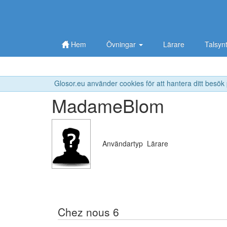
Hem
Övningar
Lärare
Talsyn
Glosor.eu använder cookies för att hantera ditt besök
MadameBlom
Användartyp
Lärare
Chez nous 6