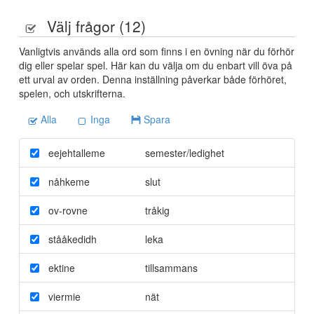
Välj frågor (
12
)
Vanligtvis används alla ord som finns i en övning när du förhör
dig eller spelar spel. Här kan du välja om du enbart vill öva på
ett urval av orden. Denna inställning påverkar både förhöret,
spelen, och utskrifterna.
Alla
Inga
Spara
eejehtalleme
semester/ledighet
nåhkeme
slut
ov-rovne
tråkig
stååkedidh
leka
ektine
tillsammans
viermie
nät