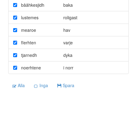
bååhkesjidh
baka
lustemes
roligast
mearoe
hav
fïerhten
varje
tjarnedh
dyka
noerhtene
i norr
Alla
Inga
Spara