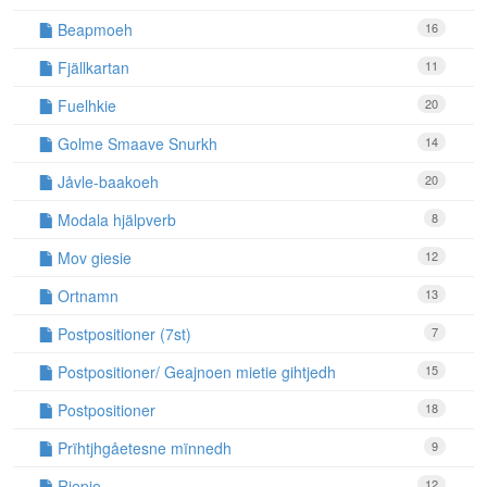
Beapmoeh
16
Fjällkartan
11
Fuelhkie
20
Golme Smaave Snurkh
14
Jåvle-baakoeh
20
Modala hjälpverb
8
Mov giesie
12
Ortnamn
13
Postpositioner (7st)
7
Postpositioner/ Geajnoen mietie gihtjedh
15
Postpositioner
18
Prïhtjhgåetesne mïnnedh
9
Riepie
12