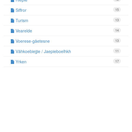
Siffror
15
Turism
13
Vearelde
14
Voerese-gåetesne
13
Våhkoebiejjie / Jaepieboelhkh
11
Yrken
17