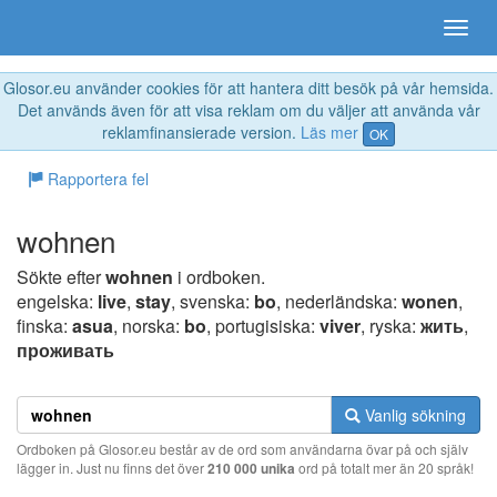
Glosor.eu använder cookies för att hantera ditt besök på vår hemsida.
Det används även för att visa reklam om du väljer att använda vår
reklamfinansierade version.
Läs mer
OK
Rapportera fel
wohnen
Sökte efter
wohnen
i ordboken.
engelska:
live
,
stay
, svenska:
bo
, nederländska:
wonen
,
finska:
asua
, norska:
bo
, portugisiska:
viver
, ryska:
жить
,
проживать
Vanlig sökning
Ordboken på Glosor.eu består av de ord som användarna övar på och själv
lägger in. Just nu finns det över
210 000 unika
ord på totalt mer än 20 språk!