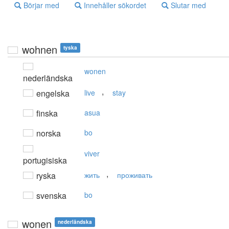
Börjar med
Innehåller sökordet
Slutar med
wohnen
tyska
wonen
nederländska
,
engelska
live
stay
finska
asua
norska
bo
viver
portugisiska
,
ryska
жить
проживать
svenska
bo
wonen
nederländska