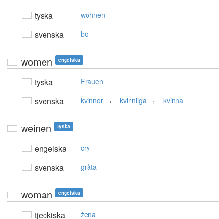
tyska
wohnen
svenska
bo
women
engelska
tyska
Frauen
,
,
svenska
kvinnor
kvinnliga
kvinna
weinen
tyska
engelska
cry
svenska
gråta
woman
engelska
tjeckiska
žena