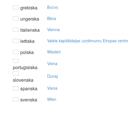
grekiska
Bιέvη
ungerska
Bécs
italienska
Vienna
lettiska
Valsts kapitāldaļas uzņēmumu Eiropas centr
polska
Wiedeń
Viena
portugisiska
Dunaj
slovenska
spanska
Viena
svenska
Wien