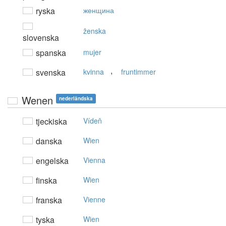
ryska
женщина
ženska
slovenska
spanska
mujer
,
svenska
kvinna
fruntimmer
Wenen
nederländska
tjeckiska
Vídeň
danska
Wien
engelska
Vienna
finska
Wien
franska
Vienne
tyska
Wien