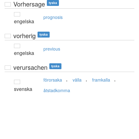
Vorhersage
tyska
prognosis
engelska
vorherig
tyska
previous
engelska
verursachen
tyska
,
,
,
förorsaka
vålla
framkalla
svenska
åtstadkomma