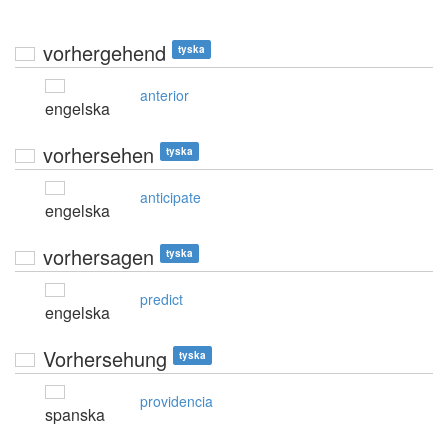
vorhergehend
tyska
anterior
engelska
vorhersehen
tyska
anticipate
engelska
vorhersagen
tyska
predict
engelska
Vorhersehung
tyska
providencia
spanska