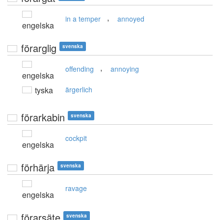
,
in a temper
annoyed
engelska
förarglig
svenska
,
offending
annoying
engelska
tyska
ärgerlich
förarkabin
svenska
cockpit
engelska
förhärja
svenska
ravage
engelska
förarsäte
svenska