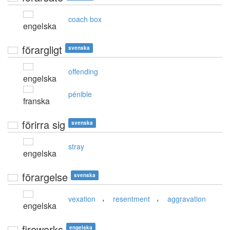
coach box
engelska
förargligt
svenska
offending
engelska
pénible
franska
förirra sig
svenska
stray
engelska
förargelse
svenska
,
,
vexation
resentment
aggravation
engelska
fireworks
engelska