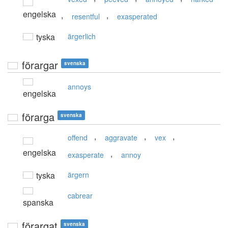
engelska
,
,
resentful
exasperated
tyska
ärgerlich
förargar
svenska
annoys
engelska
förarga
svenska
,
,
,
offend
aggravate
vex
engelska
,
exasperate
annoy
tyska
ärgern
cabrear
spanska
förargat
svenska