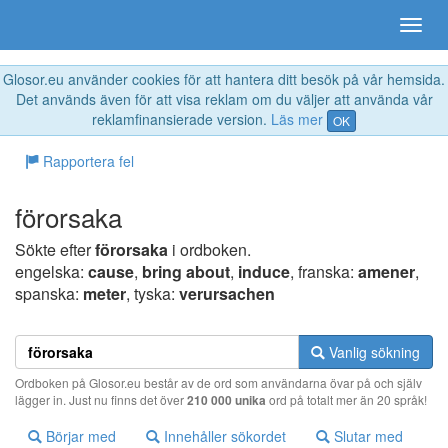
Glosor.eu använder cookies för att hantera ditt besök på vår hemsida.
Det används även för att visa reklam om du väljer att använda vår
reklamfinansierade version.
Läs mer
OK
Rapportera fel
förorsaka
Sökte efter
förorsaka
i ordboken.
engelska:
cause
,
bring about
,
induce
, franska:
amener
,
spanska:
meter
, tyska:
verursachen
Vanlig sökning
Ordboken på Glosor.eu består av de ord som användarna övar på och själv
lägger in. Just nu finns det över
210 000 unika
ord på totalt mer än 20 språk!
Börjar med
Innehåller sökordet
Slutar med