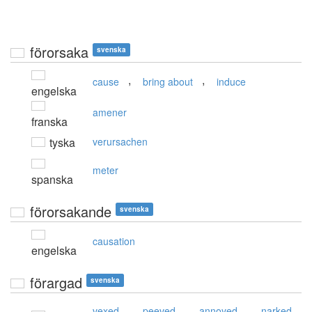
förorsaka
svenska
,
,
cause
bring about
induce
engelska
amener
franska
tyska
verursachen
meter
spanska
förorsakande
svenska
causation
engelska
förargad
svenska
,
,
,
vexed
peeved
annoyed
narked