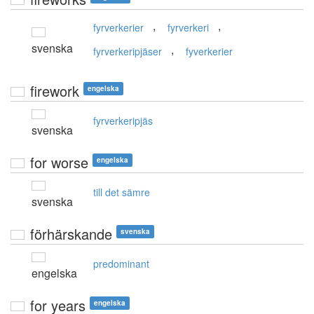
,
,
fyrverkerier
fyrverkeri
svenska
,
fyrverkeripjäser
fyverkerier
firework
engelska
fyrverkeripjäs
svenska
for worse
engelska
till det sämre
svenska
förhärskande
svenska
predominant
engelska
for years
engelska