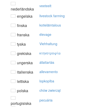
veeteelt
nederländska
engelska
livestock farming
finska
kotieläintalous
franska
élevage
tyska
Viehhaltung
grekiska
κτηvoτρoφία
ungerska
állattartás
italienska
allevamento
lettiska
lopkopība
polska
chów zwierząt
pecuária
portugisiska