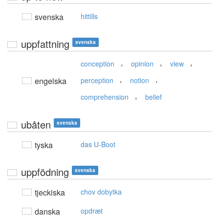
svenska
hittills
uppfattning
svenska
,
,
,
conception
opinion
view
,
,
engelska
perception
notion
,
comprehension
belief
ubåten
svenska
tyska
das U-Boot
uppfödning
svenska
tjeckiska
chov dobytka
danska
opdræt