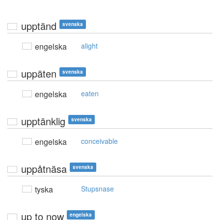
upptänd
svenska
engelska
alight
uppäten
svenska
engelska
eaten
upptänklig
svenska
engelska
conceivable
uppåtnäsa
svenska
tyska
Stupsnase
up to now
engelska