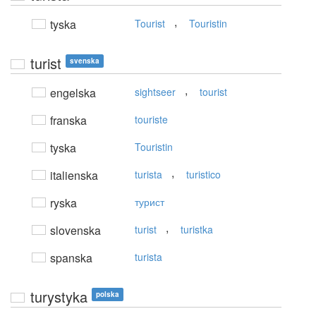
,
tyska
Tourist
Touristin
turist
svenska
,
engelska
sightseer
tourist
franska
touriste
tyska
Touristin
,
italienska
turista
turistico
ryska
турист
,
slovenska
turist
turistka
spanska
turista
turystyka
polska