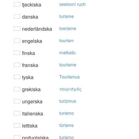
tjeckiska
cestovní ruch
danska
turisme
nederländska
toerisme
engelska
tourism
finska
matkailu
franska
tourisme
tyska
Tourismus
grekiska
τoυρισμός
ungerska
turizmus
italienska
turismo
lettiska
tūrisms
portugisiska
turismo