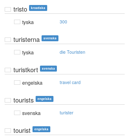
tristo
kroatiska
tyska
300
turisterna
svenska
tyska
die Touristen
turistkort
svenska
engelska
travel card
tourists
engelska
svenska
turister
tourist
engelska