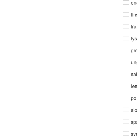
en
fin
fra
ty
gre
un
ita
let
po
sl
sp
sv