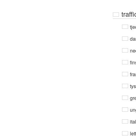
traff
tje
da
ne
fin
fra
ty
gre
un
ita
let