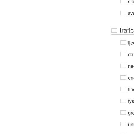
sl
sv
traf
tje
da
ne
en
fin
ty
gre
un