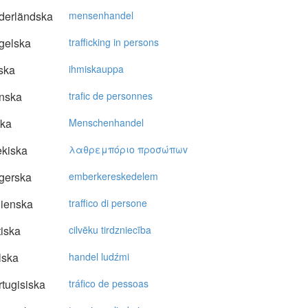
derländska
mensenhandel
gelska
trafficking in persons
ska
ihmiskauppa
nska
trafic de personnes
ska
Menschenhandel
kiska
λαθρεμπόριo πρoσώπωv
gerska
emberkereskedelem
lienska
traffico di persone
tiska
cilvēku tirdzniecība
lska
handel ludźmi
tugisiska
tráfico de pessoas