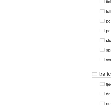
ita
let
po
por
sl
sp
sv
tráf
tje
da
ne