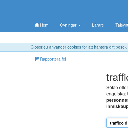
Hem
Övningar
Lärare
Talsyn
Glosor.eu använder cookies för att hantera ditt besök
Rapportera fel
traff
Sökte efte
engelska:
personne
ihmiskau