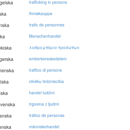
gelska
trafficking in persons
ska
ihmiskauppa
nska
trafic de personnes
ska
Menschenhandel
kiska
λαθρεμπόριo πρoσώπωv
gerska
emberkereskedelem
lienska
traffico di persone
tiska
cilvēku tirdzniecība
lska
handel ludźmi
ovenska
trgovina z ljudmi
anska
tráfico de personas
enska
människohandel