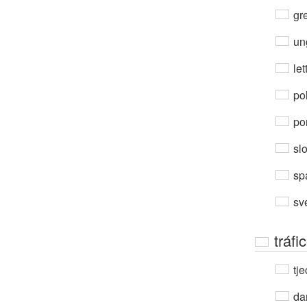
gre
un
let
po
por
sl
sp
sv
tráf
tje
da