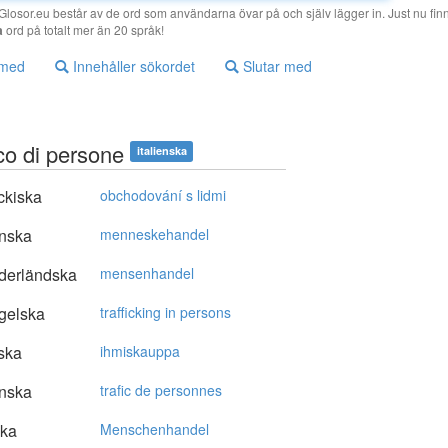
losor.eu består av de ord som användarna övar på och själv lägger in. Just nu finn
a
ord på totalt mer än 20 språk!
 med
Innehåller sökordet
Slutar med
ico di persone
italienska
ckiska
obchodování s lidmi
nska
menneskehandel
derländska
mensenhandel
gelska
trafficking in persons
ska
ihmiskauppa
nska
trafic de personnes
ska
Menschenhandel