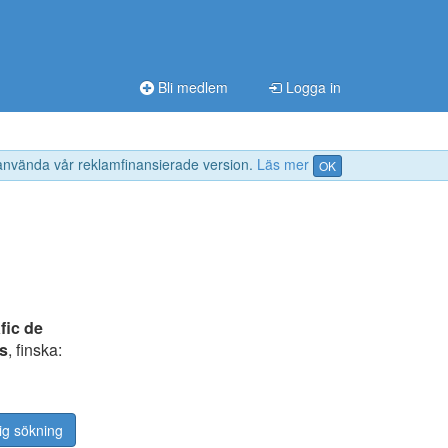
Bli medlem
Logga in
 använda vår reklamfinansierade version.
Läs mer
OK
afic de
as
, finska:
ig sökning