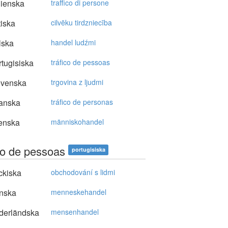
lienska
traffico di persone
tiska
cilvēku tirdzniecība
lska
handel ludźmi
tugisiska
tráfico de pessoas
ovenska
trgovina z ljudmi
anska
tráfico de personas
enska
människohandel
ico de pessoas
portugisiska
ckiska
obchodování s lidmi
nska
menneskehandel
derländska
mensenhandel