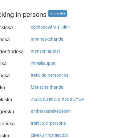
icking in persons
engelska
ckiska
obchodování s lidmi
nska
menneskehandel
derländska
mensenhandel
ska
ihmiskauppa
nska
trafic de personnes
ska
Menschenhandel
kiska
λαθρεμπόριo πρoσώπωv
gerska
emberkereskedelem
lienska
traffico di persone
tiska
cilvēku tirdzniecība