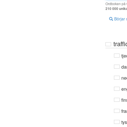
Ordboken på G
210 000 unik
Börjar
traff
tje
da
ne
en
fin
fra
ty