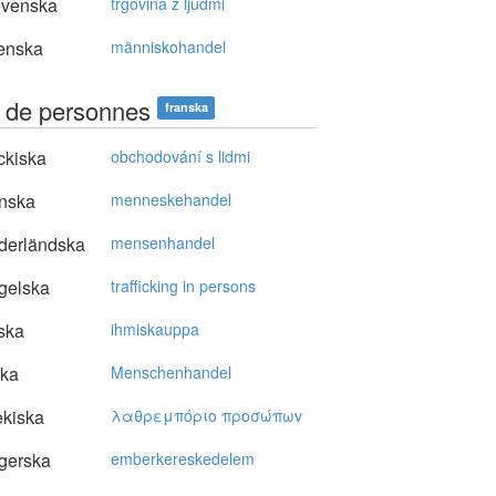
ovenska
trgovina z ljudmi
enska
människohandel
ic de personnes
franska
ckiska
obchodování s lidmi
nska
menneskehandel
derländska
mensenhandel
gelska
trafficking in persons
ska
ihmiskauppa
ska
Menschenhandel
kiska
λαθρεμπόριo πρoσώπωv
gerska
emberkereskedelem