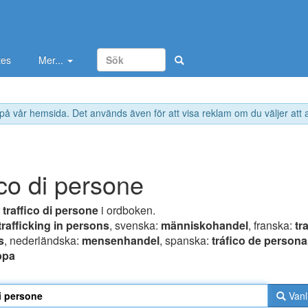
tes
Mer...
 på vår hemsida. Det används även för att visa reklam om du väljer att
ico di persone
r
traffico di persone
i ordboken.
trafficking in persons
, svenska:
människohandel
, franska:
tr
s
, nederländska:
mensenhandel
, spanska:
tráfico de person
ppa
Vanl