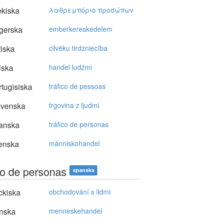
kiska
λαθρεμπόριo πρoσώπωv
gerska
emberkereskedelem
tiska
cilvēku tirdzniecība
lska
handel ludźmi
tugisiska
tráfico de pessoas
ovenska
trgovina z ljudmi
anska
tráfico de personas
enska
människohandel
ico de personas
spanska
ckiska
obchodování s lidmi
nska
menneskehandel