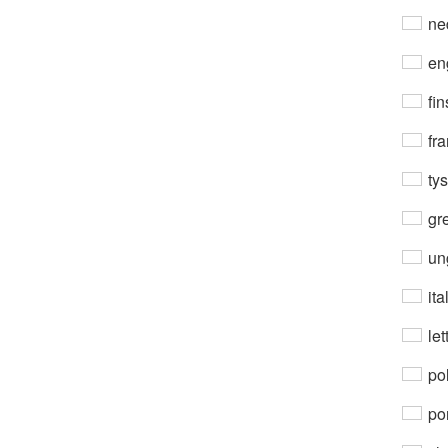
ne
en
fin
fra
ty
gre
un
ita
let
po
por