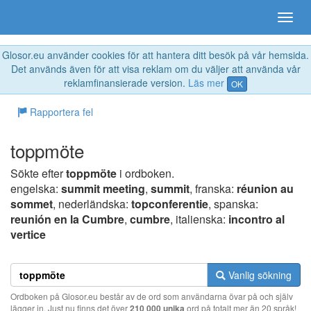
Glosor.eu använder cookies för att hantera ditt besök på vår hemsida.
Det används även för att visa reklam om du väljer att använda vår
reklamfinansierade version.
Läs mer
OK
Rapportera fel
toppmöte
Sökte efter
toppmöte
i ordboken.
engelska:
summit meeting
,
summit
, franska:
réunion au
sommet
, nederländska:
topconferentie
, spanska:
reunión en la Cumbre
,
cumbre
, italienska:
incontro al
vertice
Vanlig sökning
Ordboken på Glosor.eu består av de ord som användarna övar på och själv
lägger in. Just nu finns det över
210 000 unika
ord på totalt mer än 20 språk!