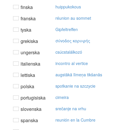
finska
huippukokous
franska
réunion au sommet
tyska
Gipfeltreffen
grekiska
σύvoδoς κoρυφής
ungerska
csúcstalálkozó
italienska
incontro al vertice
lettiska
augstākā līmeņa tikšanās
polska
spotkanie na szczycie
portugisiska
cimeira
slovenska
srečanje na vrhu
spanska
reunión en la Cumbre