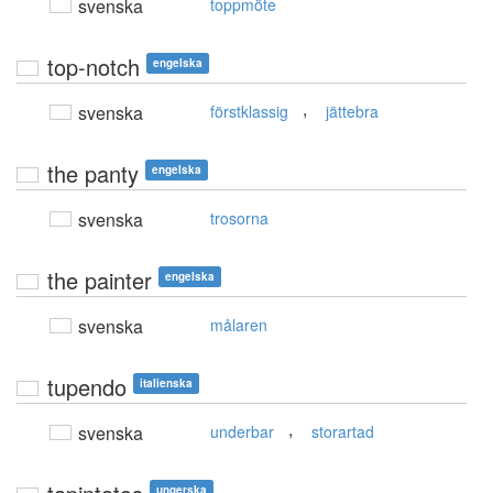
svenska
toppmöte
top-notch
engelska
,
svenska
förstklassig
jättebra
the panty
engelska
svenska
trosorna
the painter
engelska
svenska
målaren
tupendo
italienska
,
svenska
underbar
storartad
ungerska