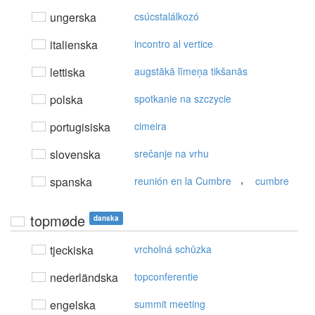
ungerska
csúcstalálkozó
italienska
incontro al vertice
lettiska
augstākā līmeņa tikšanās
polska
spotkanie na szczycie
portugisiska
cimeira
slovenska
srečanje na vrhu
,
spanska
reunión en la Cumbre
cumbre
topmøde
danska
tjeckiska
vrcholná schůzka
nederländska
topconferentie
engelska
summit meeting