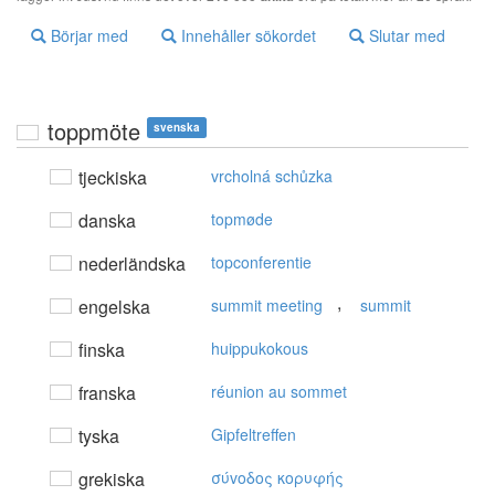
Börjar med
Innehåller sökordet
Slutar med
toppmöte
svenska
tjeckiska
vrcholná schůzka
danska
topmøde
nederländska
topconferentie
,
engelska
summit meeting
summit
finska
huippukokous
franska
réunion au sommet
tyska
Gipfeltreffen
grekiska
σύvoδoς κoρυφής