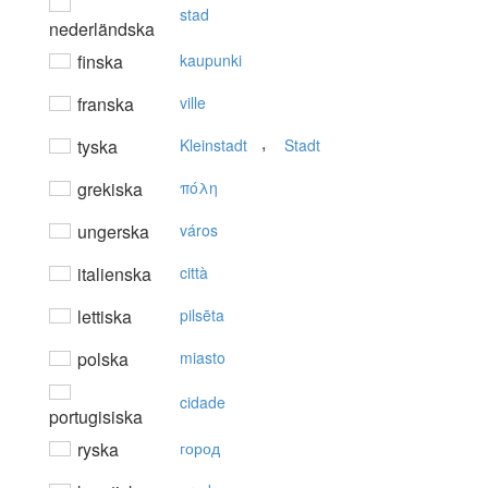
stad
nederländska
finska
kaupunki
franska
ville
,
tyska
Kleinstadt
Stadt
grekiska
πόλη
ungerska
város
italienska
città
lettiska
pilsēta
polska
miasto
cidade
portugisiska
ryska
город