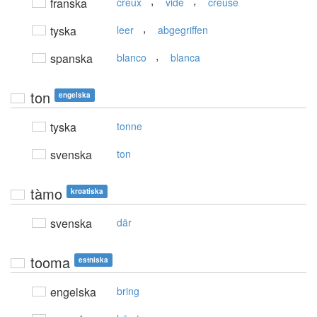
,
,
franska
creux
vide
creuse
,
tyska
leer
abgegriffen
,
spanska
blanco
blanca
ton
engelska
tyska
tonne
svenska
ton
tàmo
kroatiska
svenska
där
tooma
estniska
engelska
bring