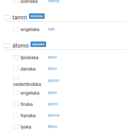
svenska
hämta
tamm
estniska
engelska
oak
átomo
spanska
tjeckiska
atom
danska
atom
atoom
nederländska
engelska
atom
finska
atomi
franska
atome
tyska
Atom