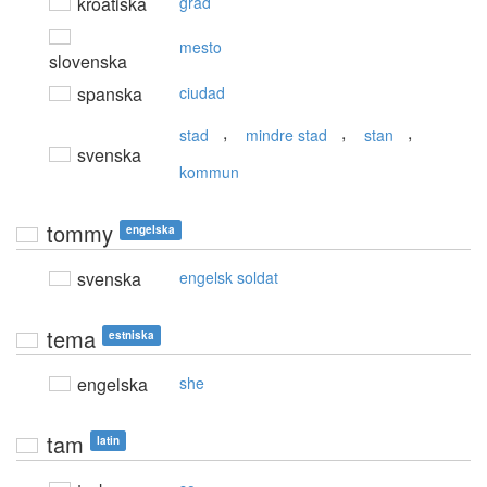
kroatiska
grad
mesto
slovenska
spanska
ciudad
,
,
,
stad
mindre stad
stan
svenska
kommun
tommy
engelska
svenska
engelsk soldat
tema
estniska
engelska
she
tam
latin