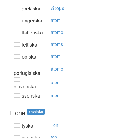
grekiska
άτoμo
ungerska
atom
italienska
atomo
lettiska
atoms
polska
atom
átomo
portugisiska
atom
slovenska
svenska
atom
tone
engelska
tyska
Ton
svenska
ton