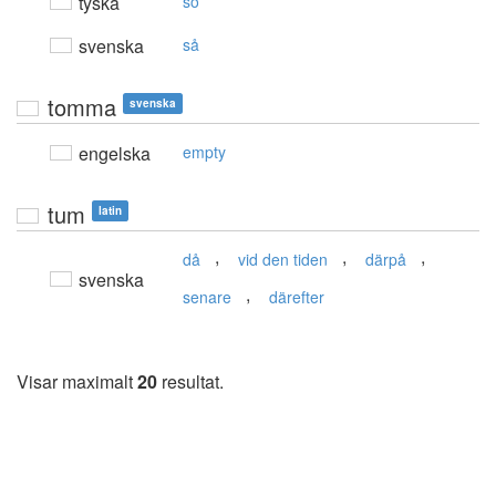
tyska
so
svenska
så
tomma
svenska
engelska
empty
tum
latin
,
,
,
då
vid den tiden
därpå
svenska
,
senare
därefter
Visar maximalt
20
resultat.