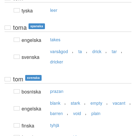
tyska
leer
toma
spanska
engelska
takes
,
,
,
,
varsågod
ta
drick
tar
svenska
dricker
tom
svenska
bosniska
prazan
,
,
,
,
blank
stark
empty
vacant
engelska
,
,
barren
void
plain
finska
tyhjä