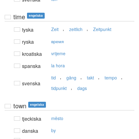
time
engelska
,
,
tyska
Zeit
zeitlich
Zeitpunkt
ryska
время
kroatiska
vrijeme
spanska
la hora
,
,
,
,
tid
gång
takt
tempo
svenska
,
tidpunkt
dags
town
engelska
tjeckiska
město
danska
by