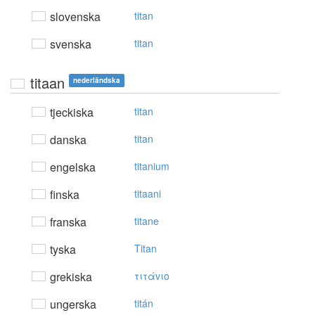
slovenska
titan
svenska
titan
titaan
nederländska
tjeckiska
titan
danska
titan
engelska
titanium
finska
titaani
franska
titane
tyska
Titan
grekiska
τιτάvιo
ungerska
titán