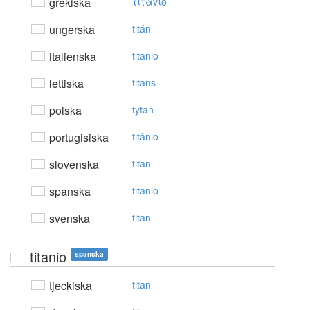
grekiska
τιτάvιo
ungerska
titán
italienska
titanio
lettiska
titāns
polska
tytan
portugisiska
titânio
slovenska
titan
spanska
titanio
svenska
titan
titanio
spanska
tjeckiska
titan