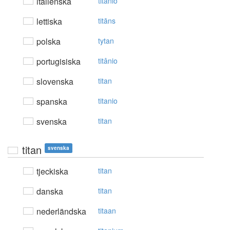
italienska
titanio
lettiska
titāns
polska
tytan
portugisiska
titânio
slovenska
titan
spanska
titanio
svenska
titan
titan
svenska
tjeckiska
titan
danska
titan
nederländska
titaan