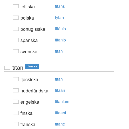
lettiska
titāns
polska
tytan
portugisiska
titânio
spanska
titanio
svenska
titan
titan
danska
tjeckiska
titan
nederländska
titaan
engelska
titanium
finska
titaani
franska
titane