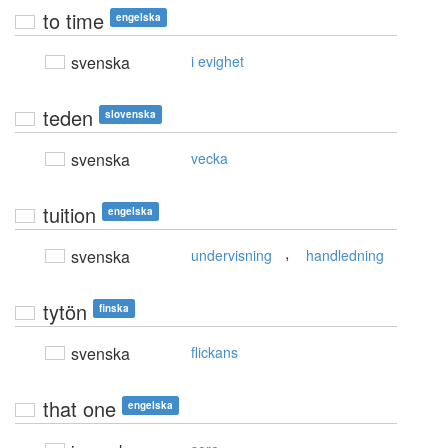
to time
engelska
svenska
i evighet
teden
slovenska
svenska
vecka
tuition
engelska
,
svenska
undervisning
handledning
tytön
finska
svenska
flickans
that one
engelska