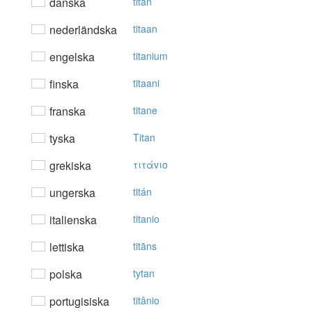
danska
titan
nederländska
titaan
engelska
titanium
finska
titaani
franska
titane
tyska
Titan
grekiska
τιτάvιo
ungerska
titán
italienska
titanio
lettiska
titāns
polska
tytan
portugisiska
titânio