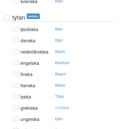
svenska
titan
tytan
polska
tjeckiska
titan
danska
titan
nederländska
titaan
engelska
titanium
finska
titaani
franska
titane
tyska
Titan
grekiska
τιτάvιo
ungerska
titán