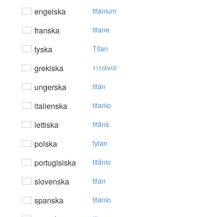
engelska
titanium
franska
titane
tyska
Titan
grekiska
τιτάvιo
ungerska
titán
italienska
titanio
lettiska
titāns
polska
tytan
portugisiska
titânio
slovenska
titan
spanska
titanio