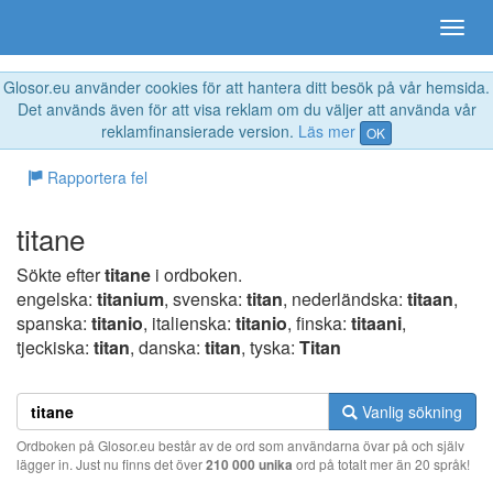
Glosor.eu använder cookies för att hantera ditt besök på vår hemsida.
Det används även för att visa reklam om du väljer att använda vår
reklamfinansierade version.
Läs mer
OK
Rapportera fel
titane
Sökte efter
titane
i ordboken.
engelska:
titanium
, svenska:
titan
, nederländska:
titaan
,
spanska:
titanio
, italienska:
titanio
, finska:
titaani
,
tjeckiska:
titan
, danska:
titan
, tyska:
Titan
Vanlig sökning
Ordboken på Glosor.eu består av de ord som användarna övar på och själv
lägger in. Just nu finns det över
210 000 unika
ord på totalt mer än 20 språk!