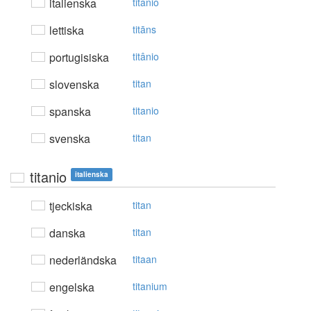
italienska
titanio
lettiska
titāns
portugisiska
titânio
slovenska
titan
spanska
titanio
svenska
titan
titanio
italienska
tjeckiska
titan
danska
titan
nederländska
titaan
engelska
titanium