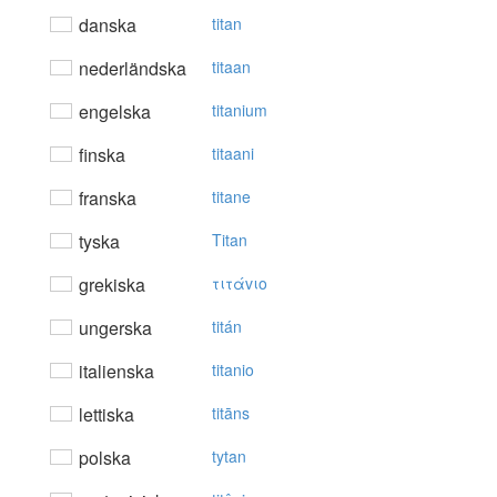
danska
titan
nederländska
titaan
engelska
titanium
finska
titaani
franska
titane
tyska
Titan
grekiska
τιτάvιo
ungerska
titán
italienska
titanio
lettiska
titāns
polska
tytan