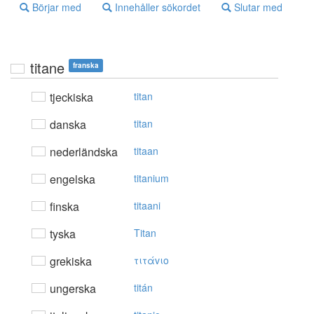
Börjar med
Innehåller sökordet
Slutar med
titane
franska
tjeckiska
titan
danska
titan
nederländska
titaan
engelska
titanium
finska
titaani
tyska
Titan
grekiska
τιτάvιo
ungerska
titán