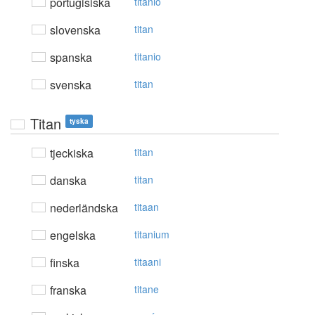
portugisiska
titânio
slovenska
titan
spanska
titanio
svenska
titan
Titan
tyska
tjeckiska
titan
danska
titan
nederländska
titaan
engelska
titanium
finska
titaani
franska
titane