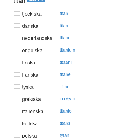
titán
tjeckiska
titan
danska
titan
nederländska
titaan
engelska
titanium
finska
titaani
franska
titane
tyska
Titan
grekiska
τιτάvιo
italienska
titanio
lettiska
titāns
polska
tytan