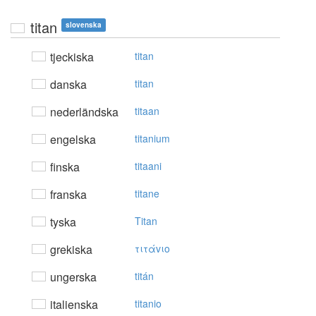
titan
slovenska
tjeckiska
titan
danska
titan
nederländska
titaan
engelska
titanium
finska
titaani
franska
titane
tyska
Titan
grekiska
τιτάvιo
ungerska
titán
italienska
titanio