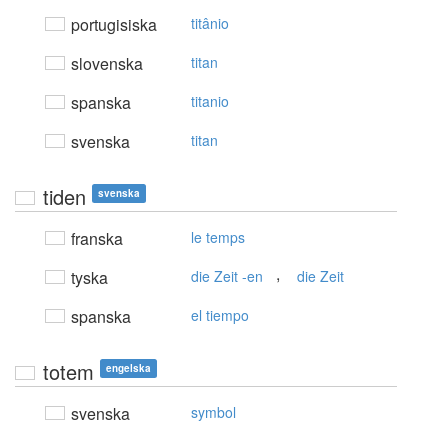
portugisiska
titânio
slovenska
titan
spanska
titanio
svenska
titan
tiden
svenska
franska
le temps
,
tyska
die Zeit -en
die Zeit
spanska
el tiempo
totem
engelska
svenska
symbol