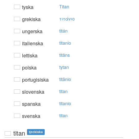
tyska
Titan
grekiska
τιτάvιo
ungerska
titán
italienska
titanio
lettiska
titāns
polska
tytan
portugisiska
titânio
slovenska
titan
spanska
titanio
svenska
titan
titan
tjeckiska