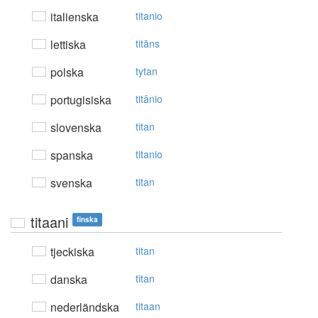
italienska
titanio
lettiska
titāns
polska
tytan
portugisiska
titânio
slovenska
titan
spanska
titanio
svenska
titan
titaani
finska
tjeckiska
titan
danska
titan
nederländska
titaan