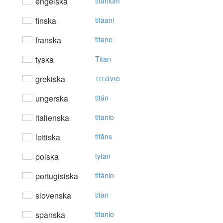
engelska
titanium
finska
titaani
franska
titane
tyska
Titan
grekiska
τιτάvιo
ungerska
titán
italienska
titanio
lettiska
titāns
polska
tytan
portugisiska
titânio
slovenska
titan
spanska
titanio