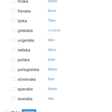
finska
titaani
franska
titane
tyska
Titan
grekiska
τιτάvιo
ungerska
titán
lettiska
titāns
polska
tytan
portugisiska
titânio
slovenska
titan
spanska
titanio
svenska
titan
ungerska