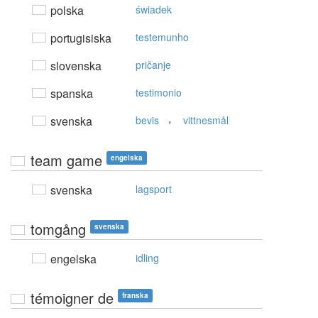
polska
świadek
portugisiska
testemunho
slovenska
pričanje
spanska
testimonio
,
svenska
bevis
vittnesmål
team game
engelska
svenska
lagsport
tomgång
svenska
engelska
idling
témoigner de
franska