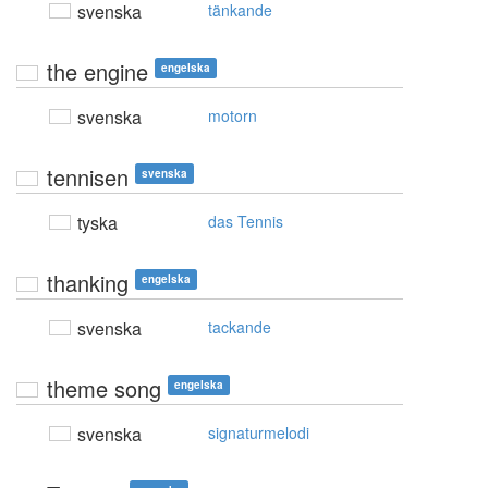
svenska
tänkande
the engine
engelska
svenska
motorn
tennisen
svenska
tyska
das Tennis
thanking
engelska
svenska
tackande
theme song
engelska
svenska
signaturmelodi