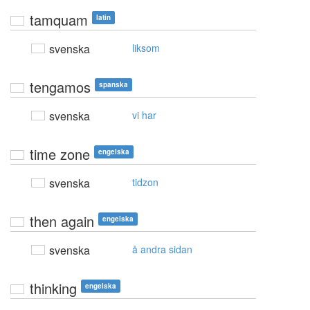
tamquam
latin
svenska
liksom
tengamos
spanska
svenska
vi har
time zone
engelska
svenska
tidzon
then again
engelska
svenska
å andra sidan
thinking
engelska