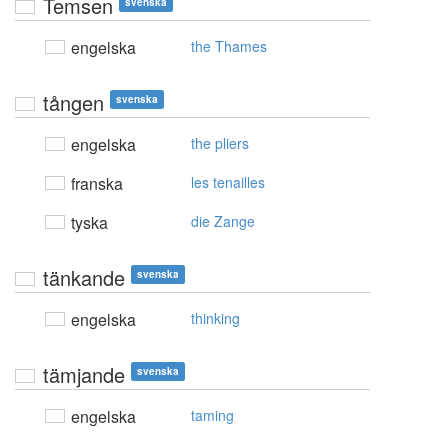
Temsen
svenska
engelska
the Thames
tången
svenska
engelska
the pliers
franska
les tenailles
tyska
die Zange
tänkande
svenska
engelska
thinking
tämjande
svenska
engelska
taming