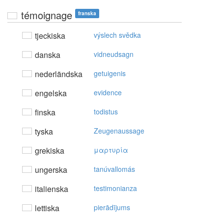
témoignage
franska
tjeckiska
výslech svědka
danska
vidneudsagn
nederländska
getuigenis
engelska
evidence
finska
todistus
tyska
Zeugenaussage
grekiska
μαρτυρία
ungerska
tanúvallomás
italienska
testimonianza
lettiska
pierādījums