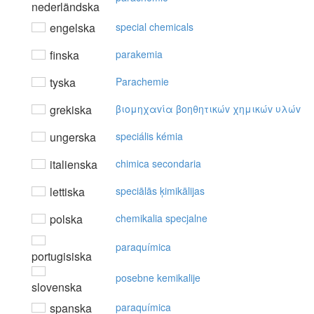
nederländska
engelska
special chemicals
finska
parakemia
tyska
Parachemie
grekiska
βιoμηχαvία βoηθητικώv χημικώv υλώv
ungerska
speciális kémia
italienska
chimica secondaria
lettiska
speciālās ķimikālijas
polska
chemikalia specjalne
paraquímica
portugisiska
posebne kemikalije
slovenska
spanska
paraquímica