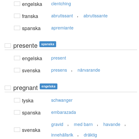
engelska
clentching
,
franska
abrutissant
abrutissante
spanska
apremiante
presente
spanska
engelska
present
,
svenska
presens
närvarande
pregnant
engelska
tyska
schwanger
spanska
embarazada
,
,
,
gravid
med barn
havande
svenska
,
innehållsrik
dräktig