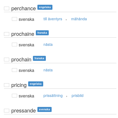
perchance
engelska
,
svenska
till äventyrs
måhända
prochaine
franska
svenska
nästa
prochain
franska
svenska
nästa
pricing
engelska
,
svenska
prissättning
prisbild
pressande
svenska