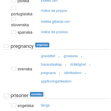
polska
indeks cen
índice de preços
portugisiska
indeks gibanja cen
slovenska
spanska
índice de precios
pregnancy
engelska
,
,
graviditet
grossess
,
,
havandeskap
dräktighet
svenska
,
,
pregnans
idérikedom
uppfinningsrikedom
prisoner
svenska
engelska
fånge