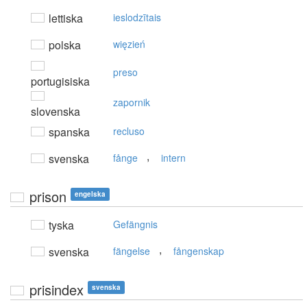
lettiska
ieslodzītais
polska
więzień
preso
portugisiska
zapornik
slovenska
spanska
recluso
,
svenska
fånge
intern
prison
engelska
tyska
Gefängnis
,
svenska
fängelse
fångenskap
prisindex
svenska