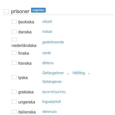
prisoner
engelska
tjeckiska
vězeň
danska
indsat
gedetineerde
nederländska
finska
vanki
franska
détenu
,
,
Gefangehner
Häftling
tyska
Gefangener
grekiska
κρατoύμεvoς
ungerska
fogvatartott
italienska
detenuto