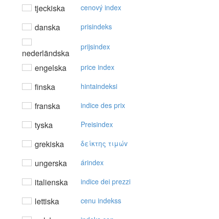
tjeckiska
cenový index
danska
prisindeks
prijsindex
nederländska
engelska
price index
finska
hintaindeksi
franska
indice des prix
tyska
Preisindex
grekiska
δείκτης τιμώv
ungerska
árindex
italienska
indice dei prezzi
lettiska
cenu indekss