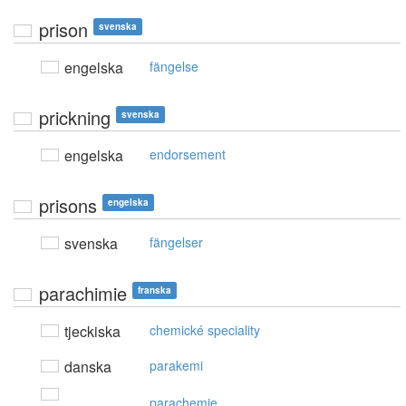
prison
svenska
engelska
fängelse
prickning
svenska
engelska
endorsement
prisons
engelska
svenska
fängelser
parachimie
franska
tjeckiska
chemické speciality
danska
parakemi
parachemie