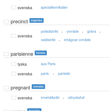
svenska
specialkemikalier
precinct
engelska
,
,
,
polisdistrikt
område
gräns
svenska
,
valdistrikt
inhägnat område
parisienne
franska
tyska
aus Paris
,
svenska
paris-
parisisk
pregnant
svenska
,
svenska
innehållsrikt
uttrycksfull
bosniska