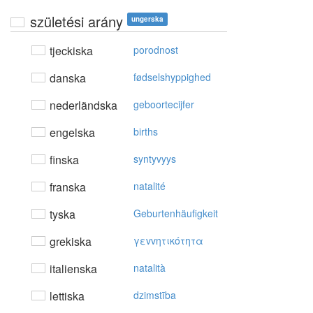
születési arány
ungerska
tjeckiska
porodnost
danska
fødselshyppighed
nederländska
geboortecijfer
engelska
births
finska
syntyvyys
franska
natalité
tyska
Geburtenhäufigkeit
grekiska
γεvvητικότητα
italienska
natalità
lettiska
dzimstība