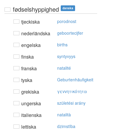
fødselshyppighed
danska
tjeckiska
porodnost
nederländska
geboortecijfer
engelska
births
finska
syntyvyys
franska
natalité
tyska
Geburtenhäufigkeit
grekiska
γεvvητικότητα
ungerska
születési arány
italienska
natalità
lettiska
dzimstība