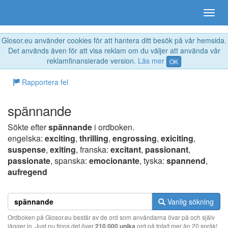
Glosor.eu använder cookies för att hantera ditt besök på vår hemsida.
Det används även för att visa reklam om du väljer att använda vår
reklamfinansierade version.
Läs mer
OK
Rapportera fel
spännande
Sökte efter
spännande
i ordboken.
engelska:
exciting
,
thrilling
,
engrossing
,
exiciting
,
suspense
,
exiting
, franska:
excitant
,
passionant
,
passionate
, spanska:
emocionante
, tyska:
spannend
,
aufregend
Vanlig sökning
Ordboken på Glosor.eu består av de ord som användarna övar på och själv
lägger in. Just nu finns det över
210 000 unika
ord på totalt mer än 20 språk!