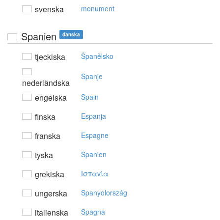
svenska
monument
Spanien
danska
tjeckiska
Španělsko
Spanje
nederländska
engelska
Spain
finska
Espanja
franska
Espagne
tyska
Spanien
grekiska
Iσπαvία
ungerska
Spanyolország
italienska
Spagna