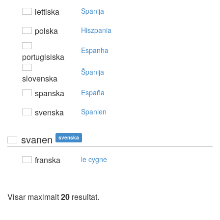
lettiska
Spānija
polska
Hiszpania
Espanha
portugisiska
Španija
slovenska
spanska
España
svenska
Spanien
svanen
svenska
franska
le cygne
Visar maximalt
20
resultat.