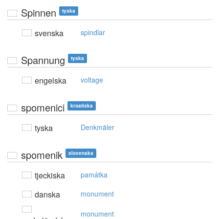
Spinnen
tyska
svenska
spindlar
Spannung
tyska
engelska
voltage
spomenici
kroatiska
tyska
Denkmäler
spomenik
slovenska
tjeckiska
památka
danska
monument
monument