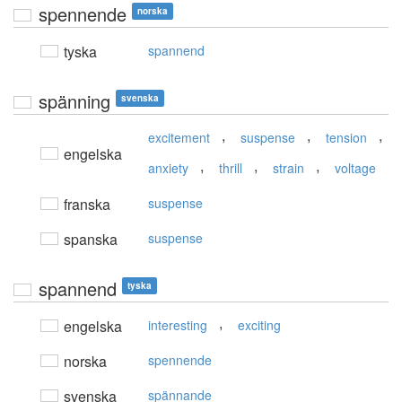
spennende
norska
tyska
spannend
spänning
svenska
,
,
,
excitement
suspense
tension
engelska
,
,
,
anxiety
thrill
strain
voltage
franska
suspense
spanska
suspense
spannend
tyska
,
engelska
interesting
exciting
norska
spennende
svenska
spännande