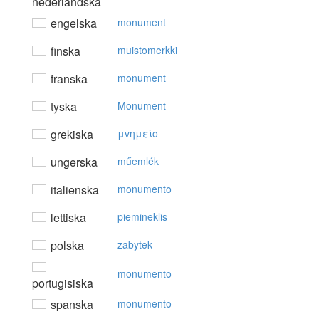
nederländska
engelska
monument
finska
muistomerkki
franska
monument
tyska
Monument
grekiska
μvημείo
ungerska
műemlék
italienska
monumento
lettiska
piemineklis
polska
zabytek
monumento
portugisiska
spanska
monumento