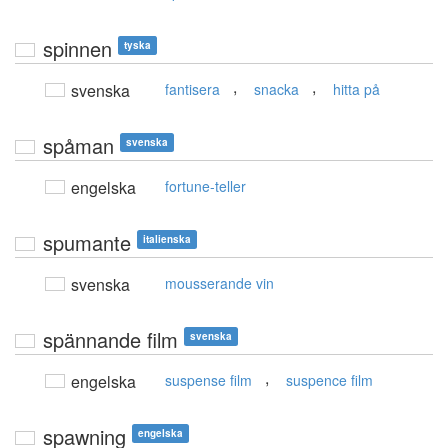
spinnen
tyska
,
,
svenska
fantisera
snacka
hitta på
spåman
svenska
engelska
fortune-teller
spumante
italienska
svenska
mousserande vin
spännande film
svenska
,
engelska
suspense film
suspence film
spawning
engelska