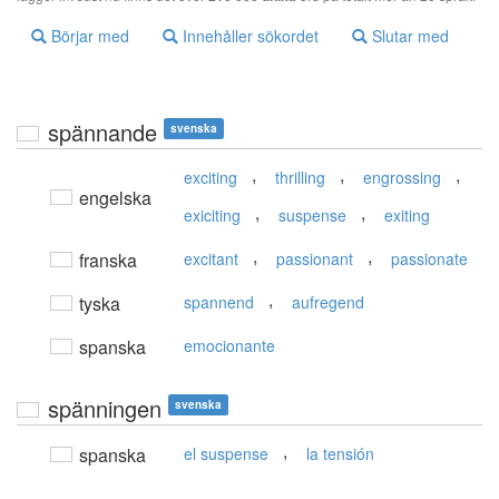
Börjar med
Innehåller sökordet
Slutar med
spännande
svenska
,
,
,
exciting
thrilling
engrossing
engelska
,
,
exiciting
suspense
exiting
,
,
franska
excitant
passionant
passionate
,
tyska
spannend
aufregend
spanska
emocionante
spänningen
svenska
,
spanska
el suspense
la tensión