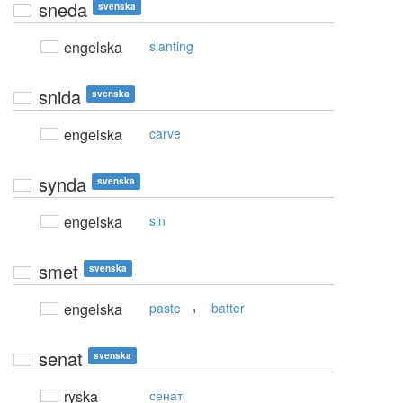
sneda
svenska
engelska
slanting
snida
svenska
engelska
carve
synda
svenska
engelska
sin
smet
svenska
,
engelska
paste
batter
senat
svenska
ryska
сенат