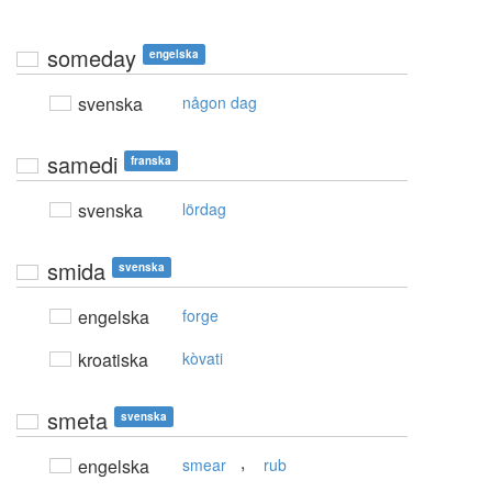
someday
engelska
svenska
någon dag
samedi
franska
svenska
lördag
smida
svenska
engelska
forge
kroatiska
kòvati
smeta
svenska
,
engelska
smear
rub