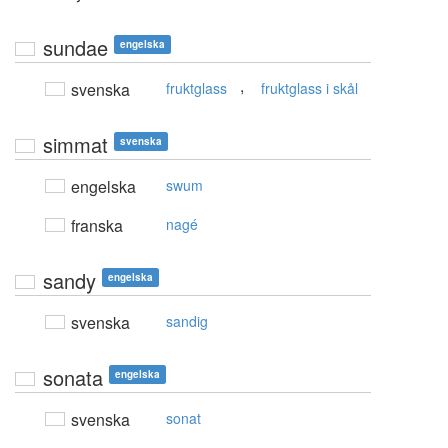
sundae
engelska
,
svenska
fruktglass
fruktglass i skål
simmat
svenska
engelska
swum
franska
nagé
sandy
engelska
svenska
sandig
sonata
engelska
svenska
sonat