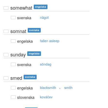
somewhat
engelska
svenska
något
somnat
svenska
engelska
fallen asleep
sunday
engelska
svenska
söndag
smed
svenska
,
engelska
blacksmith
smith
slovenska
kováčev