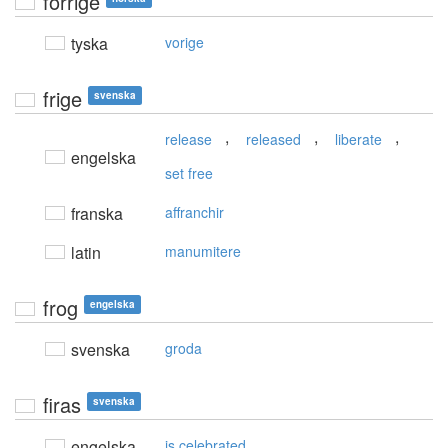
forrige
tyska
vorige
frige
svenska
,
,
,
release
released
liberate
engelska
set free
franska
affranchir
latin
manumitere
frog
engelska
svenska
groda
firas
svenska
engelska
is celebrated