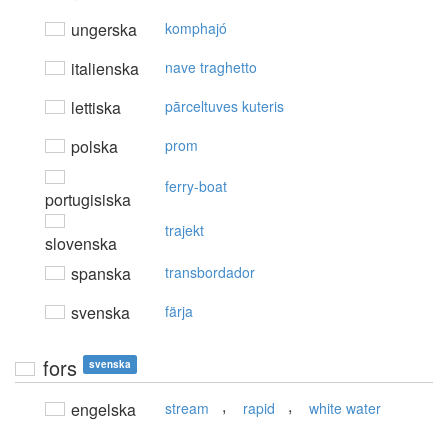
ungerska
komphajó
italienska
nave traghetto
lettiska
pārceltuves kuteris
polska
prom
ferry-boat
portugisiska
trajekt
slovenska
spanska
transbordador
svenska
färja
fors
svenska
,
,
engelska
stream
rapid
white water