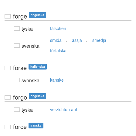
forge
engelska
tyska
fälschen
,
,
,
smida
ässja
smedja
svenska
förfalska
forse
italienska
svenska
kanske
forgo
engelska
tyska
verzichten auf
force
franska