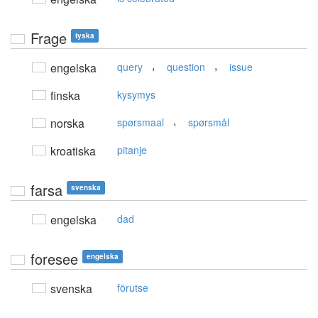
Frage
tyska
,
,
engelska
query
question
issue
finska
kysymys
,
norska
spørsmaal
spørsmål
kroatiska
pitanje
farsa
svenska
engelska
dad
foresee
engelska
svenska
förutse