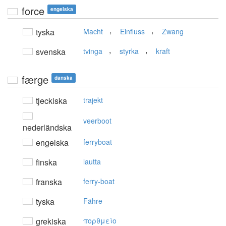
force
engelska
,
,
tyska
Macht
Einfluss
Zwang
,
,
svenska
tvinga
styrka
kraft
færge
danska
tjeckiska
trajekt
veerboot
nederländska
engelska
ferryboat
finska
lautta
franska
ferry-boat
tyska
Fähre
grekiska
πoρθμείo