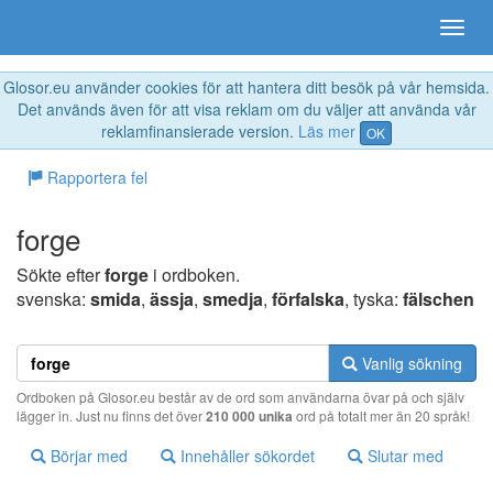
Glosor.eu använder cookies för att hantera ditt besök på vår hemsida.
Det används även för att visa reklam om du väljer att använda vår
reklamfinansierade version.
Läs mer
OK
Rapportera fel
forge
Sökte efter
forge
i ordboken.
svenska:
smida
,
ässja
,
smedja
,
förfalska
, tyska:
fälschen
Vanlig sökning
Ordboken på Glosor.eu består av de ord som användarna övar på och själv
lägger in. Just nu finns det över
210 000 unika
ord på totalt mer än 20 språk!
Börjar med
Innehåller sökordet
Slutar med