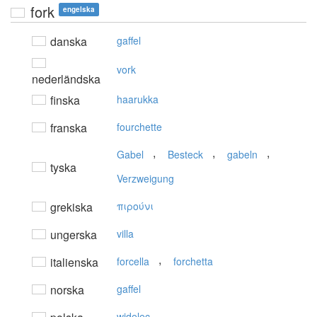
fork
engelska
danska
gaffel
vork
nederländska
finska
haarukka
franska
fourchette
,
,
,
Gabel
Besteck
gabeln
tyska
Verzweigung
grekiska
πιρούνι
ungerska
villa
,
italienska
forcella
forchetta
norska
gaffel
widelec