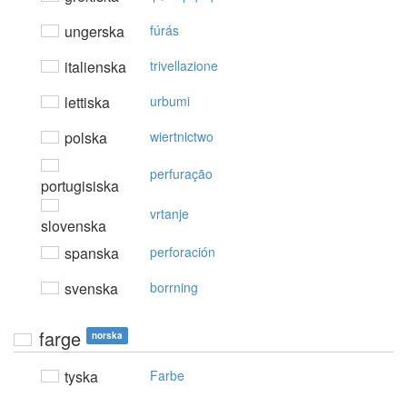
ungerska
fúrás
italienska
trivellazione
lettiska
urbumi
polska
wiertnictwo
perfuração
portugisiska
vrtanje
slovenska
spanska
perforación
svenska
borrning
farge
norska
tyska
Farbe