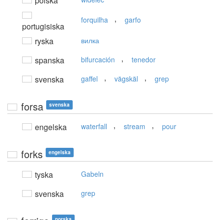
polska
,
forquilha
garfo
portugisiska
ryska
вилка
,
spanska
bifurcación
tenedor
,
,
svenska
gaffel
vägskäl
grep
forsa
svenska
,
,
engelska
waterfall
stream
pour
forks
engelska
tyska
Gabeln
svenska
grep
norska