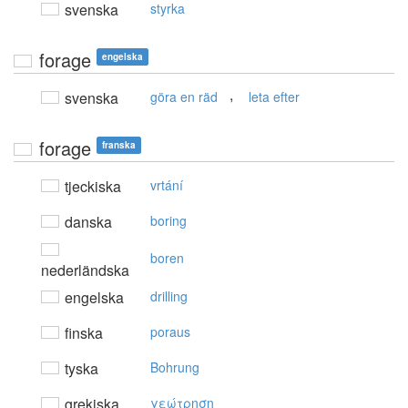
svenska
styrka
forage
engelska
,
svenska
göra en räd
leta efter
forage
franska
tjeckiska
vrtání
danska
boring
boren
nederländska
engelska
drilling
finska
poraus
tyska
Bohrung
grekiska
γεώτρηση