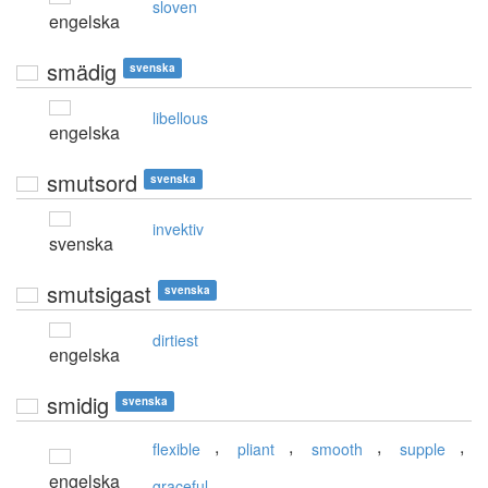
sloven
engelska
smädig
svenska
libellous
engelska
smutsord
svenska
invektiv
svenska
smutsigast
svenska
dirtiest
engelska
smidig
svenska
,
,
,
,
flexible
pliant
smooth
supple
engelska
graceful