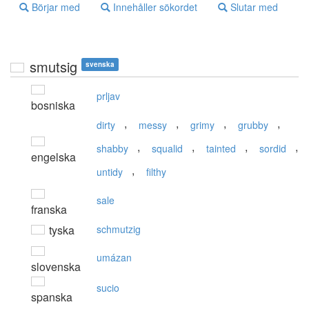
Börjar med
Innehåller sökordet
Slutar med
smutsig
svenska
prljav
bosniska
,
,
,
,
dirty
messy
grimy
grubby
,
,
,
,
shabby
squalid
tainted
sordid
engelska
,
untidy
filthy
sale
franska
tyska
schmutzig
umázan
slovenska
sucio
spanska