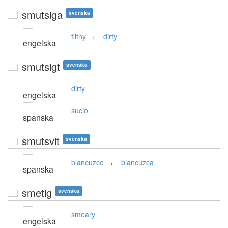
smutsiga
svenska
,
filthy
dirty
engelska
smutsigt
svenska
dirty
engelska
sucio
spanska
smutsvit
svenska
,
blancuzco
blancuzca
spanska
smetig
svenska
smeary
engelska