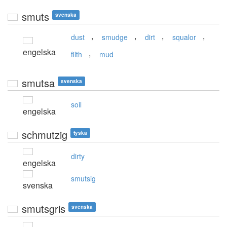
smuts
svenska
,
,
,
,
dust
smudge
dirt
squalor
engelska
,
filth
mud
smutsa
svenska
soil
engelska
schmutzig
tyska
dirty
engelska
smutsig
svenska
smutsgris
svenska