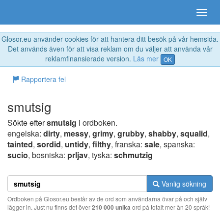
Glosor.eu använder cookies för att hantera ditt besök på vår hemsida.
Det används även för att visa reklam om du väljer att använda vår
reklamfinansierade version.
Läs mer
OK
Rapportera fel
smutsig
Sökte efter
smutsig
i ordboken.
engelska:
dirty
,
messy
,
grimy
,
grubby
,
shabby
,
squalid
,
tainted
,
sordid
,
untidy
,
filthy
, franska:
sale
, spanska:
sucio
, bosniska:
prljav
, tyska:
schmutzig
Vanlig sökning
Ordboken på Glosor.eu består av de ord som användarna övar på och själv
lägger in. Just nu finns det över
210 000 unika
ord på totalt mer än 20 språk!