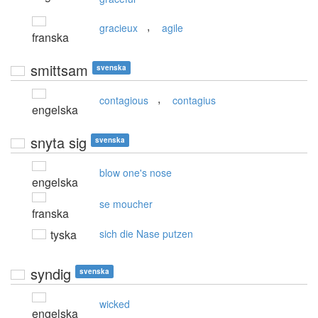
,
gracieux
agile
franska
smittsam
svenska
,
contagious
contagius
engelska
snyta sig
svenska
blow one's nose
engelska
se moucher
franska
tyska
sich die Nase putzen
syndig
svenska
wicked
engelska