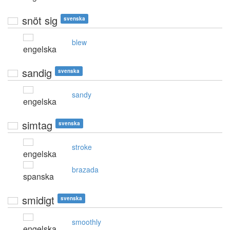
snöt sig
svenska
blew
engelska
sandig
svenska
sandy
engelska
simtag
svenska
stroke
engelska
brazada
spanska
smidigt
svenska
smoothly
engelska