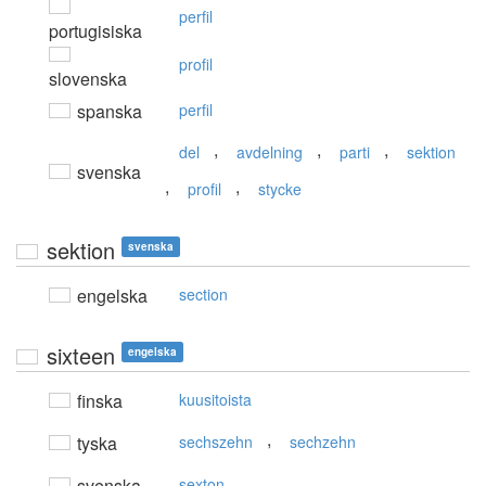
perfil
portugisiska
profil
slovenska
spanska
perfil
,
,
,
del
avdelning
parti
sektion
svenska
,
,
profil
stycke
sektion
svenska
engelska
section
sixteen
engelska
finska
kuusitoista
,
tyska
sechszehn
sechzehn
svenska
sexton