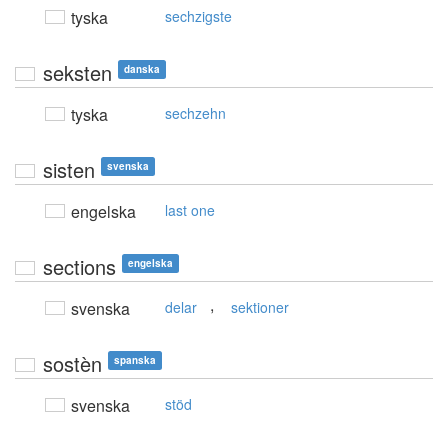
tyska
sechzigste
seksten
danska
tyska
sechzehn
sisten
svenska
engelska
last one
sections
engelska
,
svenska
delar
sektioner
sostèn
spanska
svenska
stöd