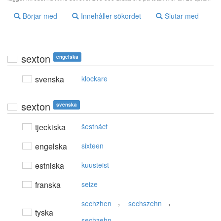
Börjar med
Innehåller sökordet
Slutar med
sexton
engelska
svenska
klockare
sexton
svenska
tjeckiska
šestnáct
engelska
sixteen
estniska
kuusteist
franska
seize
,
,
sechzhen
sechszehn
tyska
sechzehn