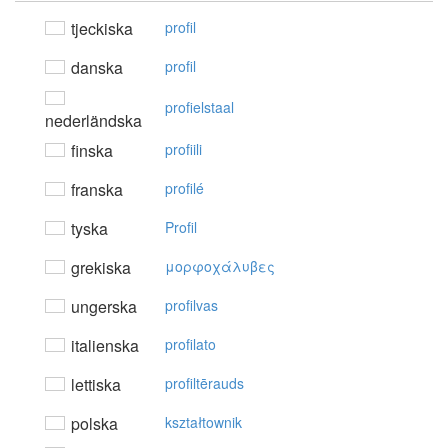
tjeckiska
profil
danska
profil
profielstaal
nederländska
finska
profiili
franska
profilé
tyska
Profil
grekiska
μoρφoχάλυβες
ungerska
profilvas
italienska
profilato
lettiska
profiltērauds
polska
kształtownik