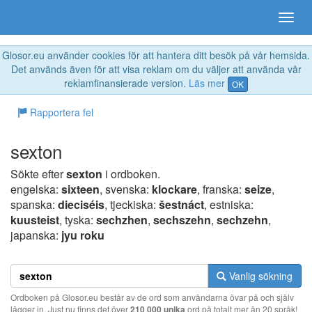
Glosor.eu använder cookies för att hantera ditt besök på vår hemsida.
Det används även för att visa reklam om du väljer att använda vår
reklamfinansierade version.
Läs mer
OK
Rapportera fel
sexton
Sökte efter
sexton
i ordboken.
engelska:
sixteen
, svenska:
klockare
, franska:
seize
,
spanska:
dieciséis
, tjeckiska:
šestnáct
, estniska:
kuusteist
, tyska:
sechzhen
,
sechszehn
,
sechzehn
,
japanska:
jyu roku
Vanlig sökning
Ordboken på Glosor.eu består av de ord som användarna övar på och själv
lägger in. Just nu finns det över
210 000 unika
ord på totalt mer än 20 språk!