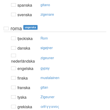
spanska
gitano
svenska
zigenare
roma
ungerska
tjeckiska
Rom
danska
sigøjner
zigeuner
nederländska
engelska
gypsy
finska
mustalainen
franska
gitan
tyska
Zigeuner
grekiska
αθίγγαvoς