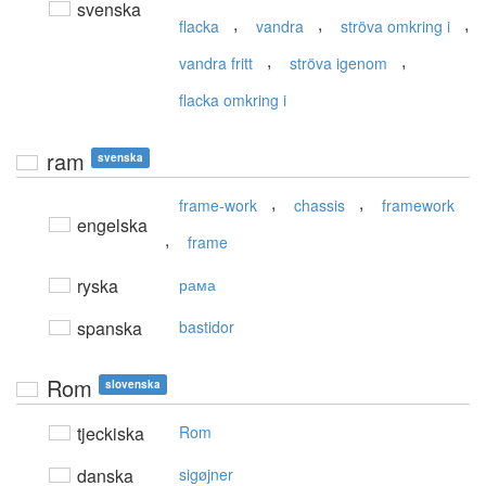
svenska
,
,
,
flacka
vandra
ströva omkring i
,
,
vandra fritt
ströva igenom
flacka omkring i
ram
svenska
,
,
frame-work
chassis
framework
engelska
,
frame
ryska
рама
spanska
bastidor
Rom
slovenska
tjeckiska
Rom
danska
sigøjner