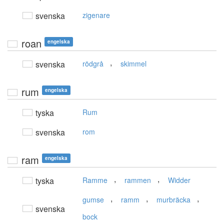
svenska
zigenare
roan
engelska
,
svenska
rödgrå
skimmel
rum
engelska
tyska
Rum
svenska
rom
ram
engelska
,
,
tyska
Ramme
rammen
Widder
,
,
,
gumse
ramm
murbräcka
svenska
bock