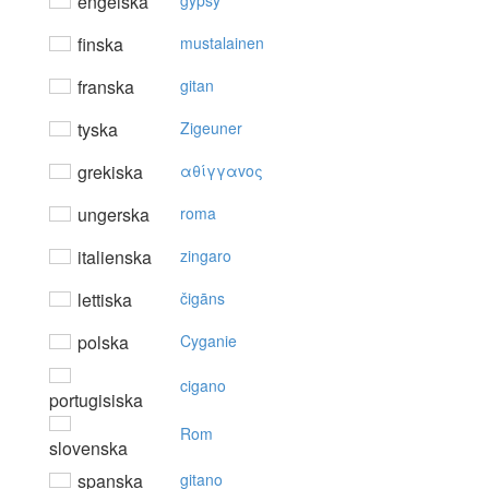
engelska
gypsy
finska
mustalainen
franska
gitan
tyska
Zigeuner
grekiska
αθίγγαvoς
ungerska
roma
italienska
zingaro
lettiska
čigāns
polska
Cyganie
cigano
portugisiska
Rom
slovenska
spanska
gitano