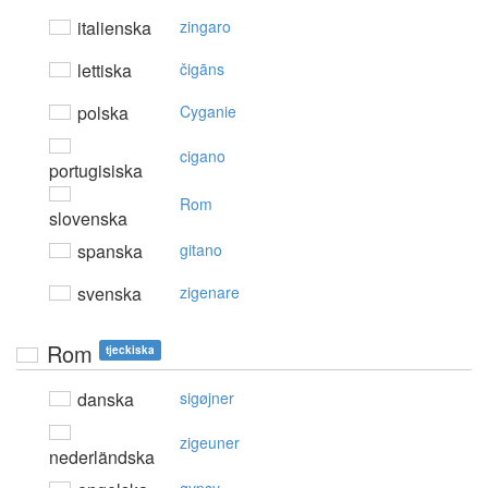
italienska
zingaro
lettiska
čigāns
polska
Cyganie
cigano
portugisiska
Rom
slovenska
spanska
gitano
svenska
zigenare
Rom
tjeckiska
danska
sigøjner
zigeuner
nederländska