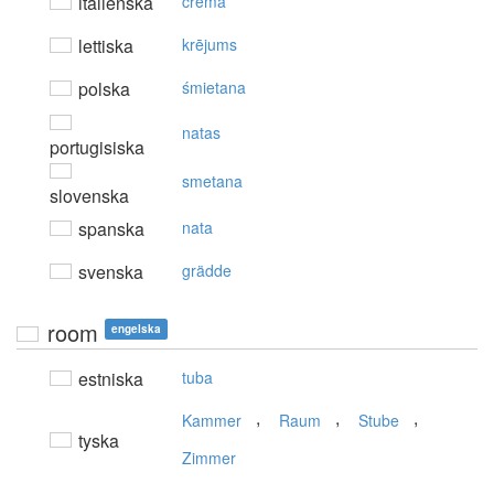
italienska
crema
lettiska
krējums
polska
śmietana
natas
portugisiska
smetana
slovenska
spanska
nata
svenska
grädde
room
engelska
estniska
tuba
,
,
,
Kammer
Raum
Stube
tyska
Zimmer