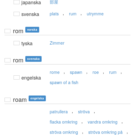
japanska
部屋
,
,
svenska
plats
rum
utrymme
rom
norska
tyska
Zimmer
rom
svenska
,
,
,
,
rome
spawn
roe
rum
engelska
spawn of a fish
roam
engelska
,
,
patrullera
ströva
,
,
flacka omkring
vandra omkring
,
,
ströva omkring
ströva omkring på