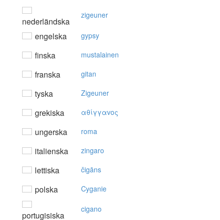
zigeuner
nederländska
engelska
gypsy
finska
mustalainen
franska
gitan
tyska
Zigeuner
grekiska
αθίγγαvoς
ungerska
roma
italienska
zingaro
lettiska
čigāns
polska
Cyganie
cigano
portugisiska