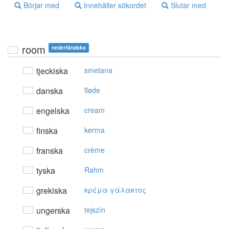
Börjar med
Innehåller sökordet
Slutar med
room
nederländska
tjeckiska
smetana
danska
fløde
engelska
cream
finska
kerma
franska
crème
tyska
Rahm
grekiska
κρέμα γάλακτoς
ungerska
tejszín