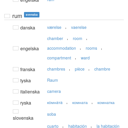
rum
svenska
,
danska
værelse
vaerelse
,
,
chamber
room
,
,
engelska
accommodation
rooms
,
compartment
ward
,
,
franska
chambres
pièce
chambre
tyska
Raum
italienska
camera
,
,
ryska
кoмнaтa
комната
комнатка
soba
slovenska
,
,
cuarto
habitación
la habitación