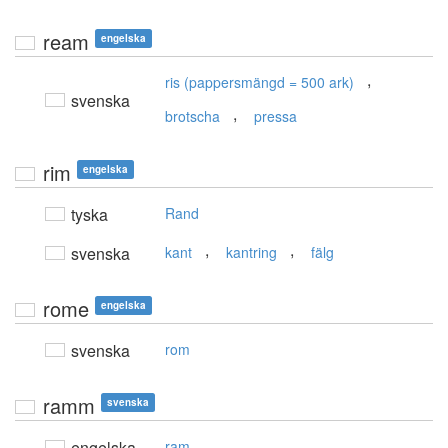
ream
engelska
,
ris (pappersmängd = 500 ark)
svenska
,
brotscha
pressa
rim
engelska
tyska
Rand
,
,
svenska
kant
kantring
fälg
rome
engelska
svenska
rom
ramm
svenska
engelska
ram