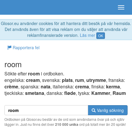
Glosor.eu använder cookies för att hantera ditt besök på vår hemsida.
Det används även för att visa reklam om du väljer att använda vår
reklamfinansierade version.
Läs mer
OK
Rapportera fel
room
Sökte efter
room
i ordboken.
engelska:
cream
, svenska:
plats
,
rum
,
utrymme
, franska:
crème
, spanska:
nata
, italienska:
crema
, finska:
kerma
,
tjeckiska:
smetana
, danska:
fløde
, tyska:
Kammer
,
Raum
Vanlig sökning
Ordboken på Glosor.eu består av de ord som användarna övar på och själv
lägger in. Just nu finns det över
210 000 unika
ord på totalt mer än 20 språk!