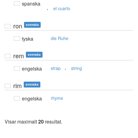
spanska
,
el cuarto
ron
svenska
tyska
die Ruhe
rem
svenska
,
engelska
strap
string
rim
svenska
engelska
rhyme
Visar maximalt
20
resultat.