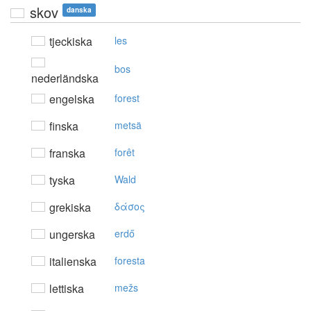
skov
danska
tjeckiska
les
bos
nederländska
engelska
forest
finska
metsä
franska
forêt
tyska
Wald
grekiska
δάσoς
ungerska
erdő
italienska
foresta
lettiska
mežs