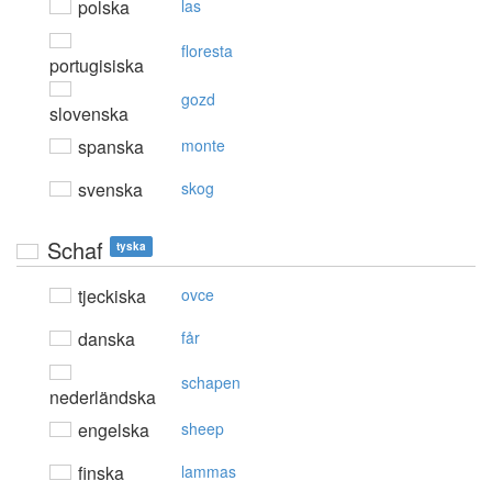
polska
las
floresta
portugisiska
gozd
slovenska
spanska
monte
svenska
skog
Schaf
tyska
tjeckiska
ovce
danska
får
schapen
nederländska
engelska
sheep
finska
lammas