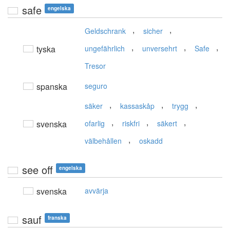
safe
engelska
,
,
Geldschrank
sicher
,
,
,
tyska
ungefährlich
unversehrt
Safe
Tresor
spanska
seguro
,
,
,
säker
kassaskåp
trygg
,
,
,
svenska
ofarlig
riskfri
säkert
,
välbehållen
oskadd
see off
engelska
svenska
avvärja
sauf
franska