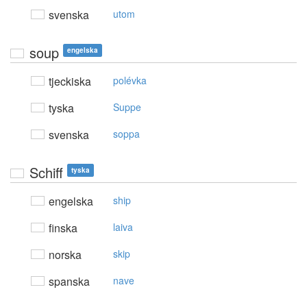
svenska
utom
soup
engelska
tjeckiska
polévka
tyska
Suppe
svenska
soppa
Schiff
tyska
engelska
ship
finska
laiva
norska
skip
spanska
nave