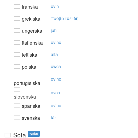
franska
ovin
grekiska
πρoβατoειδή
ungerska
juh
italienska
ovino
lettiska
aita
polska
owca
ovino
portugisiska
ovca
slovenska
spanska
ovino
svenska
får
Sofa
tyska