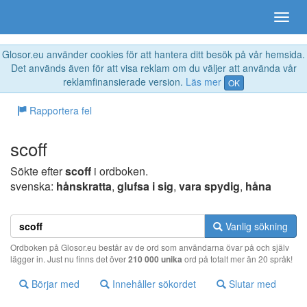
Glosor.eu använder cookies för att hantera ditt besök på vår hemsida.
Det används även för att visa reklam om du väljer att använda vår
reklamfinansierade version.
Läs mer
OK
Rapportera fel
scoff
Sökte efter
scoff
i ordboken.
svenska:
hånskratta
,
glufsa i sig
,
vara spydig
,
håna
Vanlig sökning
Ordboken på Glosor.eu består av de ord som användarna övar på och själv
lägger in. Just nu finns det över
210 000 unika
ord på totalt mer än 20 språk!
Börjar med
Innehåller sökordet
Slutar med