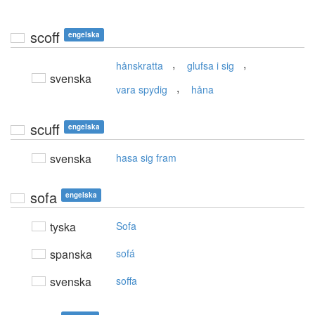
scoff
engelska
,
,
hånskratta
glufsa i sig
svenska
,
vara spydig
håna
scuff
engelska
svenska
hasa sig fram
sofa
engelska
tyska
Sofa
spanska
sofá
svenska
soffa