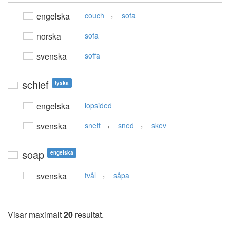
,
engelska
couch
sofa
norska
sofa
svenska
soffa
schief
tyska
engelska
lopsided
,
,
svenska
snett
sned
skev
soap
engelska
,
svenska
tvål
såpa
Visar maximalt
20
resultat.