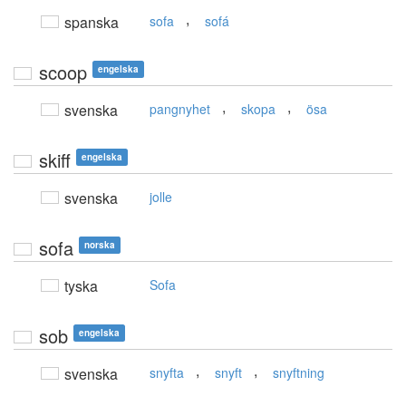
,
spanska
sofa
sofá
scoop
engelska
,
,
svenska
pangnyhet
skopa
ösa
skiff
engelska
svenska
jolle
sofa
norska
tyska
Sofa
sob
engelska
,
,
svenska
snyfta
snyft
snyftning