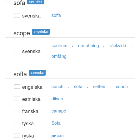
sofa
spanska
svenska
soffa
scope
engelska
,
,
,
spelrum
omfattning
räckvidd
svenska
omfång
soffa
svenska
,
,
,
engelska
couch
sofa
settee
coach
estniska
diivan
franska
canapé
tyska
Sofa
ryska
диван