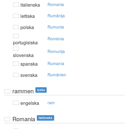
italienska
Romania
lettiska
Rumānija
polska
Rumunia
Roménia
portugisiska
Romunija
slovenska
spanska
Rumanía
svenska
Rumänien
rammen
tyska
engelska
ram
Romania
italienska