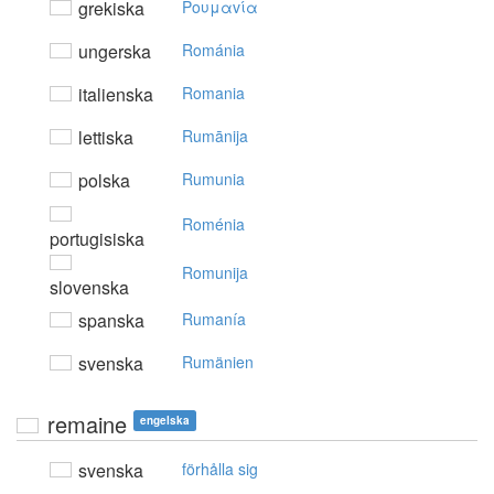
grekiska
Poυμαvία
ungerska
Románia
italienska
Romania
lettiska
Rumānija
polska
Rumunia
Roménia
portugisiska
Romunija
slovenska
spanska
Rumanía
svenska
Rumänien
remaine
engelska
svenska
förhålla sig