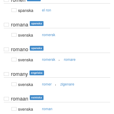
spanska
el ron
romana
spanska
svenska
romersk
romano
spanska
,
svenska
romersk
romare
romany
engelska
,
svenska
romer
zigenare
romaan
estniska
svenska
roman