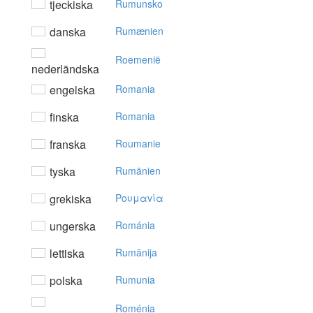
tjeckiska
Rumunsko
danska
Rumænien
Roemenië
nederländska
engelska
Romania
finska
Romania
franska
Roumanie
tyska
Rumänien
grekiska
Poυμαvία
ungerska
Románia
lettiska
Rumānija
polska
Rumunia
Roménia