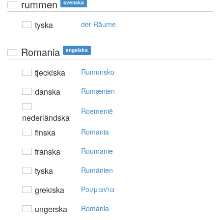
rummen
svenska
tyska
der Räume
Romania
engelska
tjeckiska
Rumunsko
danska
Rumænien
Roemenië
nederländska
finska
Romania
franska
Roumanie
tyska
Rumänien
grekiska
Poυμαvία
ungerska
Románia