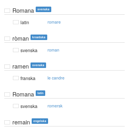
Romana
svenska
latin
romare
ròman
kroatiska
svenska
roman
ramen
svenska
franska
le candre
Romana
latin
svenska
romersk
remain
engelska