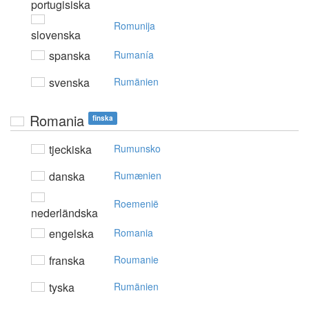
portugisiska
Romunija
slovenska
spanska
Rumanía
svenska
Rumänien
Romania
finska
tjeckiska
Rumunsko
danska
Rumænien
Roemenië
nederländska
engelska
Romania
franska
Roumanie
tyska
Rumänien