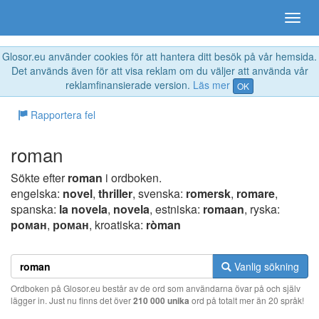
Glosor.eu använder cookies för att hantera ditt besök på vår hemsida.
Det används även för att visa reklam om du väljer att använda vår
reklamfinansierade version.
Läs mer
OK
Rapportera fel
roman
Sökte efter
roman
i ordboken.
engelska:
novel
,
thriller
, svenska:
romersk
,
romare
,
spanska:
la novela
,
novela
, estniska:
romaan
, ryska:
poмaн
,
роман
, kroatiska:
ròman
Vanlig sökning
Ordboken på Glosor.eu består av de ord som användarna övar på och själv
lägger in. Just nu finns det över
210 000 unika
ord på totalt mer än 20 språk!