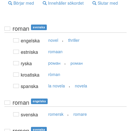
Börjar med
Innehåller sökordet
Slutar med
roman
svenska
,
engelska
novel
thriller
estniska
romaan
,
ryska
poмaн
роман
kroatiska
ròman
,
spanska
la novela
novela
roman
engelska
,
svenska
romersk
romare
romen
svenska