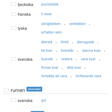
tjeckiska
pozůstatek
franska
il reste
,
,
übrigbleiben
verbleiben
tyska
erhalten sein
,
,
,
återstå
förbli
återuppstå
,
,
,
bli kvar
kvarstår
stanna kvar
,
,
,
svenska
kvarstå
restera
vara kvar
,
,
finnas kvar
sitta kvar
,
fortsätta att vara
fortfarande vara
rumen
slovenska
svenska
gul