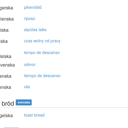
gerska
pihenőidő
lienska
riposo
tiska
atpūtas laiks
lska
czas wolny od pracy
tempo de descanso
isiska
ovenska
odmor
anska
tiempo de descanso
enska
vila
a bröd
svenska
gelska
toast bread