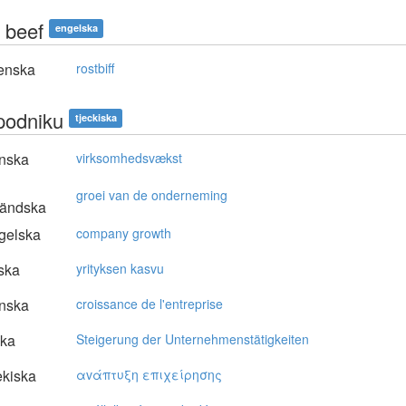
 beef
engelska
enska
rostbiff
 podniku
tjeckiska
nska
virksomhedsvækst
groei van de onderneming
ländska
gelska
company growth
ska
yrityksen kasvu
nska
croissance de l'entreprise
ska
Steigerung der Unternehmenstätigkeiten
kiska
αvάπτυξη επιχείρησης