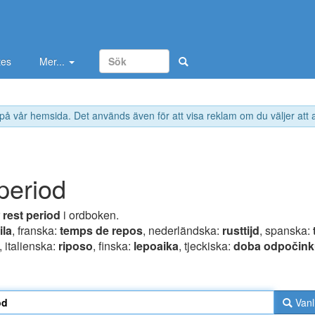
tes
Mer...
 på vår hemsida. Det används även för att visa reklam om du väljer att
 period
r
rest period
i ordboken.
ila
, franska:
temps de repos
, nederländska:
rusttijd
, spanska:
, italienska:
riposo
, finska:
lepoaika
, tjeckiska:
doba odpočin
Vanl