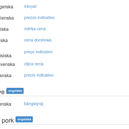
gerska
irányár
lienska
prezzo indicativo
tiska
mērķa cena
lska
cena docelowa
preço indicativo
isiska
ovenska
ciljna cena
anska
precio indicativo
ve
engelska
enska
bångstyrig
 pork
engelska