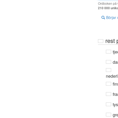
Ordboken på G
210 000 unik
Börjar
rest 
tje
da
neder
fin
fra
ty
gre