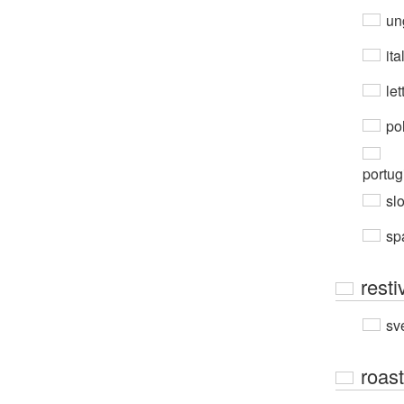
un
ita
let
po
portug
sl
sp
resti
sv
roast