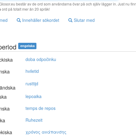
losor.eu består av de ord som användarna övar på och själv lägger in. Just nu finn
a
ord på totalt mer än 20 språk!
 med
Innehåller sökordet
Slutar med
period
engelska
ckiska
doba odpočinku
nska
hviletid
rusttijd
ländska
ska
lepoaika
nska
temps de repos
ska
Ruhezeit
kiska
χρόvoς αvάπαυσης