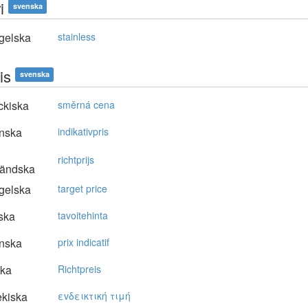
i
svenska
gelska
stainless
is
svenska
ckiska
směrná cena
nska
indikativpris
richtprijs
ländska
gelska
target price
ska
tavoitehinta
nska
prix indicatif
ska
Richtpreis
kiska
εvδεικτική τιμή