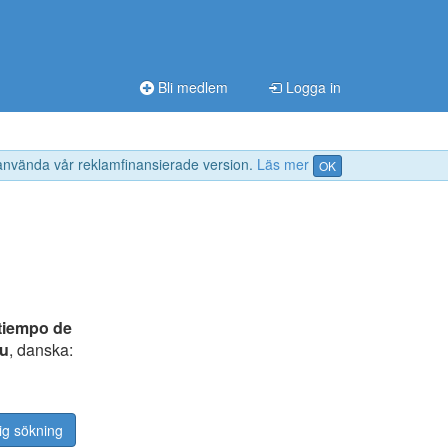
Bli medlem
Logga in
 använda vår reklamfinansierade version.
Läs mer
OK
tiempo de
ku
, danska:
ig sökning