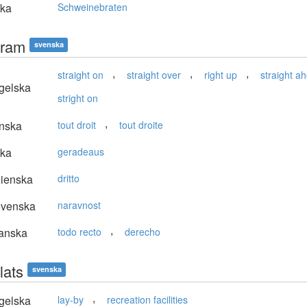
ska
Schweinebraten
fram
svenska
,
,
,
straight on
straight over
right up
straight a
gelska
stright on
,
nska
tout droit
tout droite
ska
geradeaus
lienska
dritto
ovenska
naravnost
,
anska
todo recto
derecho
lats
svenska
,
gelska
lay-by
recreation facilities