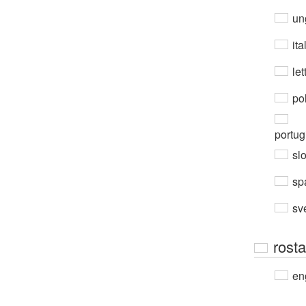
un
ita
let
po
portug
sl
sp
sv
rost
en