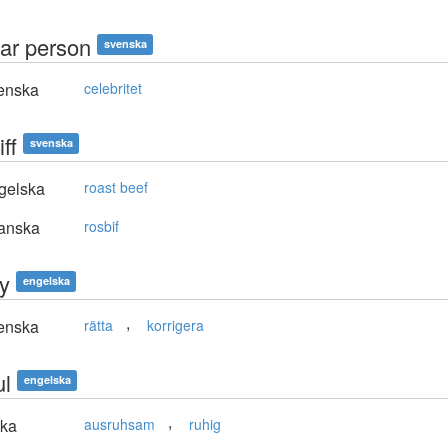
bar person
svenska
enska
celebritet
iff
svenska
gelska
roast beef
anska
rosbif
fy
engelska
,
enska
rätta
korrigera
ul
engelska
,
ska
ausruhsam
ruhig