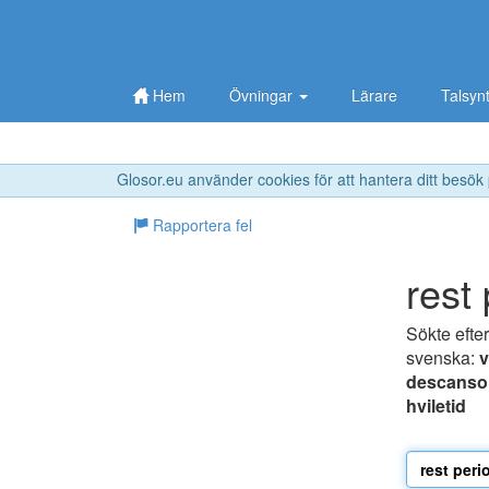
Hem
Övningar
Lärare
Talsyn
Glosor.eu använder cookies för att hantera ditt besök
Rapportera fel
rest
Sökte efte
svenska:
v
descanso
hviletid