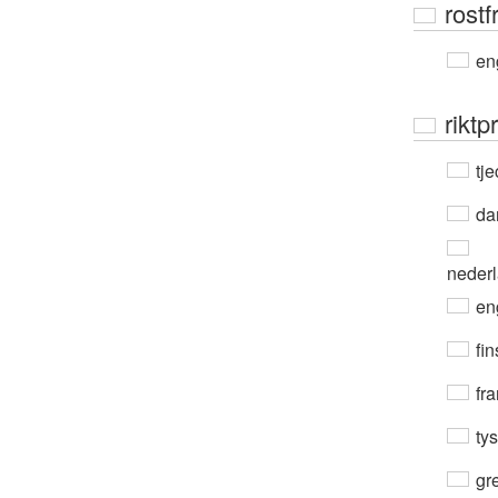
rostfr
en
riktpr
tje
da
neder
en
fin
fra
ty
gre