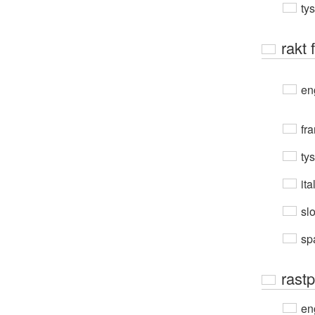
ty
rakt 
en
fra
ty
ita
sl
sp
rastp
en