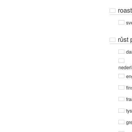
roast
sv
růst
da
neder
en
fin
fra
ty
gre