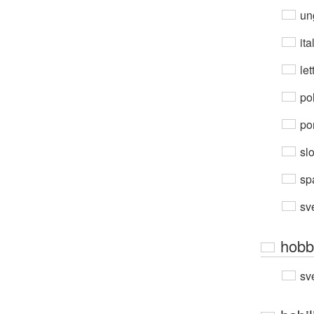
un
ita
let
po
por
sl
sp
sv
hobb
sv