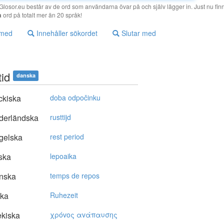
losor.eu består av de ord som användarna övar på och själv lägger in. Just nu finn
a
ord på totalt mer än 20 språk!
 med
Innehåller sökordet
Slutar med
tid
danska
ckiska
doba odpočinku
derländska
rusttijd
gelska
rest period
ska
lepoaika
nska
temps de repos
ska
Ruhezeit
kiska
χρόvoς αvάπαυσης