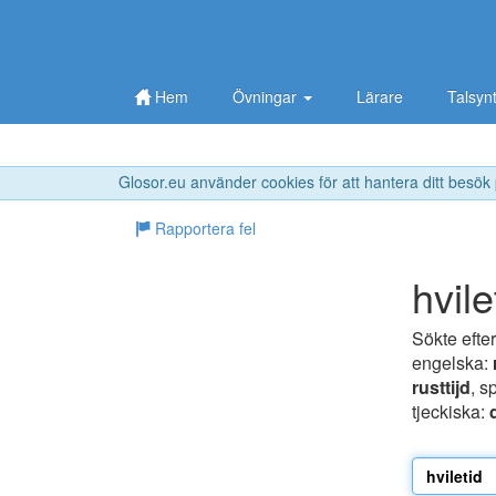
Hem
Övningar
Lärare
Talsyn
Glosor.eu använder cookies för att hantera ditt besök
Rapportera fel
hvile
Sökte efte
engelska:
rusttijd
, s
tjeckiska: