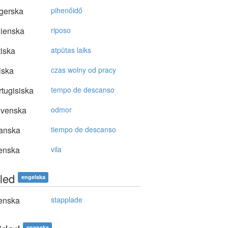
gerska
pihenőidő
lienska
riposo
tiska
atpūtas laiks
lska
czas wolny od pracy
tugisiska
tempo de descanso
ovenska
odmor
anska
tiempo de descanso
enska
vila
led
engelska
enska
stapplade
spanska