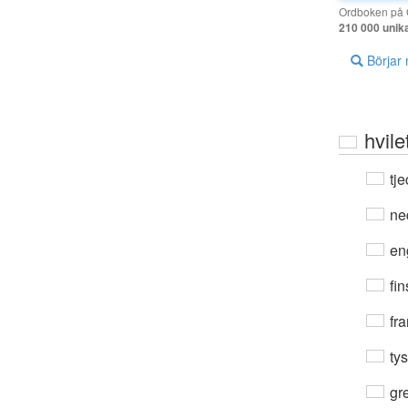
Ordboken på G
210 000 unik
Börjar
hvile
tje
ne
en
fin
fra
ty
gre