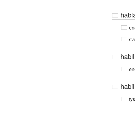
habl
en
sv
habili
en
habil
ty