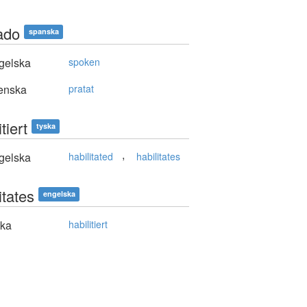
ado
spanska
gelska
spoken
enska
pratat
tiert
tyska
,
gelska
habilitated
habilitates
itates
engelska
ska
habilitiert