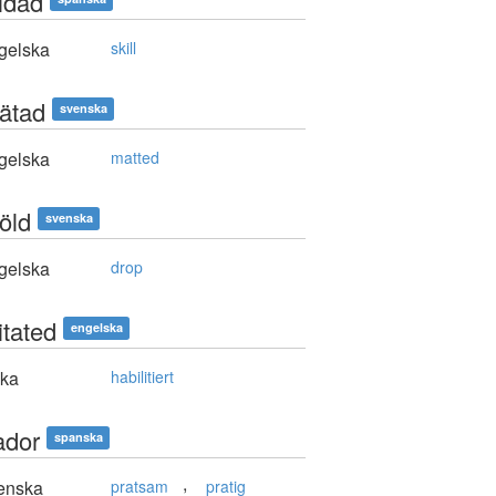
lidad
gelska
skill
lätad
svenska
gelska
matted
öld
svenska
gelska
drop
itated
engelska
ska
habilitiert
ador
spanska
,
enska
pratsam
pratig