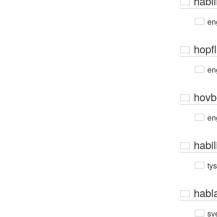
habi
en
hopf
en
hovb
en
habil
ty
habl
sv