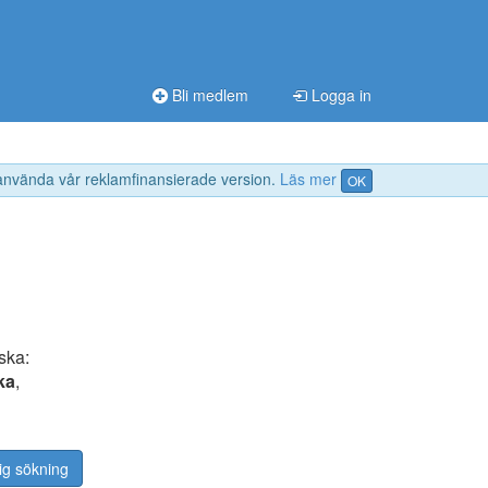
Bli medlem
Logga in
 använda vår reklamfinansierade version.
Läs mer
OK
ska:
ka
,
ig sökning