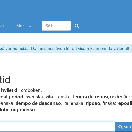
tes
Mer...
 på vår hemsida. Det används även för att visa reklam om du väljer att
tid
r
hviletid
i ordboken.
rest period
, svenska:
vila
, franska:
temps de repos
, nederländ
panska:
tiempo de descanso
, italienska:
riposo
, finska:
lepoai
doba odpočinku
Vanl