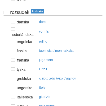
rozsudek
tjeckiska
danska
dom
vonnis
nederländska
engelska
ruling
finska
tuomioistuimen ratkaisu
franska
jugement
tyska
Urteil
grekiska
απόφαση δικαστηρίoυ
ungerska
ítélet
italienska
giudizio
nolēmums