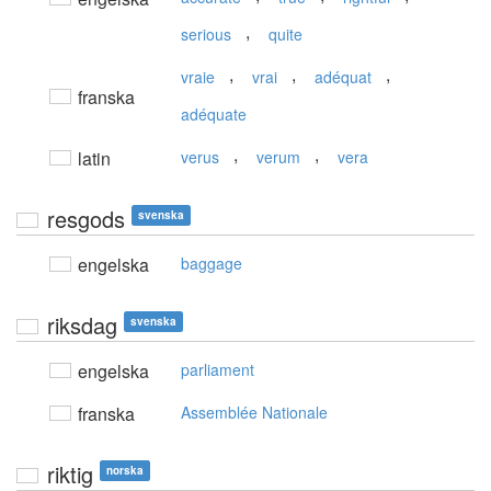
,
serious
quite
,
,
,
vraie
vrai
adéquat
franska
adéquate
,
,
latin
verus
verum
vera
resgods
svenska
engelska
baggage
riksdag
svenska
engelska
parliament
franska
Assemblée Nationale
riktig
norska