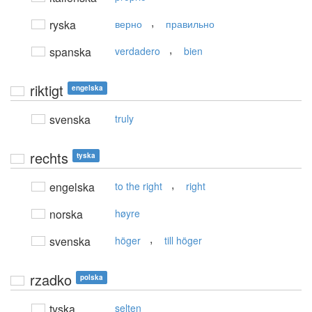
,
ryska
верно
правильно
,
spanska
verdadero
bien
riktigt
engelska
svenska
truly
rechts
tyska
,
engelska
to the right
right
norska
høyre
,
svenska
höger
till höger
rzadko
polska
tyska
selten