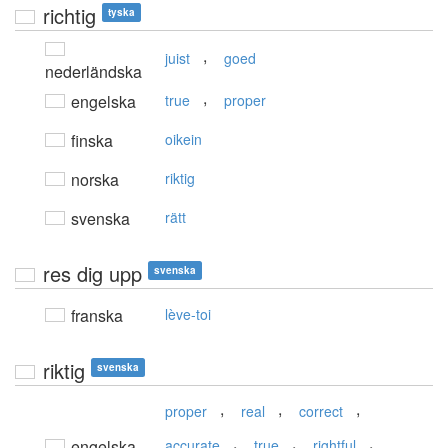
richtig
tyska
,
juist
goed
nederländska
,
engelska
true
proper
finska
oikein
norska
riktig
svenska
rätt
res dig upp
svenska
franska
lève-toi
riktig
svenska
,
,
,
proper
real
correct
,
,
,
engelska
accurate
true
rightful