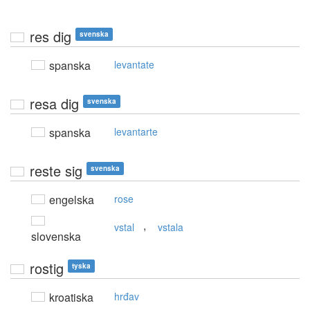
res dig
svenska
spanska
levantate
resa dig
svenska
spanska
levantarte
reste sig
svenska
engelska
rose
,
vstal
vstala
slovenska
rostig
tyska
kroatiska
hrđav