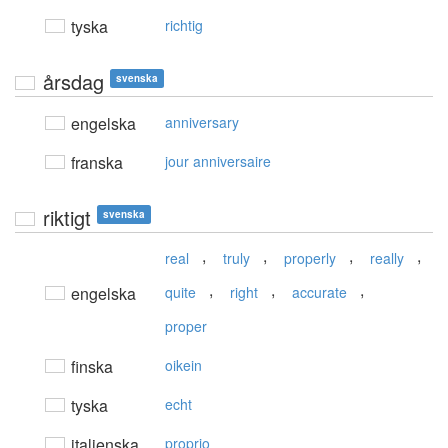
tyska
richtig
årsdag
svenska
engelska
anniversary
franska
jour anniversaire
riktigt
svenska
,
,
,
,
real
truly
properly
really
,
,
,
engelska
quite
right
accurate
proper
finska
oikein
tyska
echt
italienska
proprio