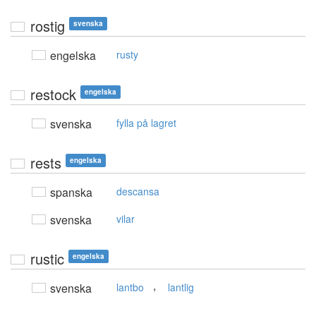
rostig
svenska
engelska
rusty
restock
engelska
svenska
fylla på lagret
rests
engelska
spanska
descansa
svenska
vilar
rustic
engelska
,
svenska
lantbo
lantlig