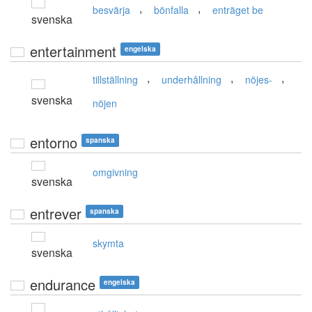
,
,
besvärja
bönfalla
enträget be
svenska
entertainment
engelska
,
,
,
tillställning
underhållning
nöjes-
svenska
nöjen
entorno
spanska
omgivning
svenska
entrever
spanska
skymta
svenska
endurance
engelska