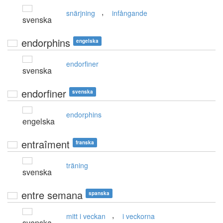
,
snärjning
infångande
svenska
endorphins
engelska
endorfiner
svenska
endorfiner
svenska
endorphins
engelska
entraîment
franska
träning
svenska
entre semana
spanska
,
mitt i veckan
i veckorna
svenska