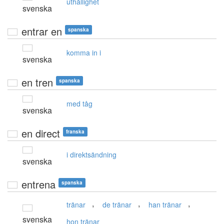
uthållighet
svenska
entrar en
spanska
komma in i
svenska
en tren
spanska
med tåg
svenska
en direct
franska
i direktsändning
svenska
entrena
spanska
,
,
,
tränar
de tränar
han tränar
svenska
hon tränar