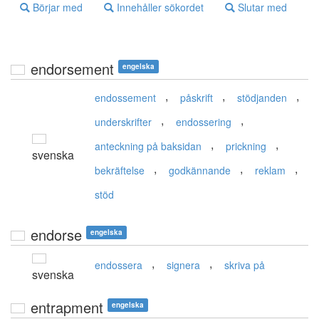
Börjar med
Innehåller sökordet
Slutar med
endorsement
engelska
,
,
,
endossement
påskrift
stödjanden
,
,
underskrifter
endossering
,
,
anteckning på baksidan
prickning
svenska
,
,
,
bekräftelse
godkännande
reklam
stöd
endorse
engelska
,
,
endossera
signera
skriva på
svenska
entrapment
engelska