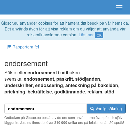
Glosor.eu använder cookies för att hantera ditt besök på vår hemsida.
Det används även för att visa reklam om du väljer att använda vår
reklamfinansierade version.
Läs mer
OK
Rapportera fel
endorsement
Sökte efter
endorsement
i ordboken.
svenska:
endossement
,
påskrift
,
stödjanden
,
underskrifter
,
endossering
,
anteckning på baksidan
,
prickning
,
bekräftelse
,
godkännande
,
reklam
,
stöd
Vanlig sökning
Ordboken på Glosor.eu består av de ord som användarna övar på och själv
lägger in. Just nu finns det över
210 000 unika
ord på totalt mer än 20 språk!