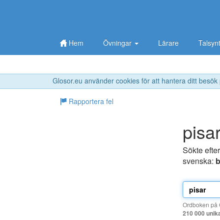
Hem
Övningar
Lärare
Talsyn
Glosor.eu använder cookies för att hantera ditt besök
Rapportera fel
pisa
Sökte efte
svenska:
b
Ordboken på G
210 000 unik