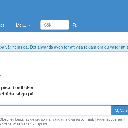
tes
Mer...
 på vår hemsida. Det används även för att visa reklam om du väljer att
r
r
pisar
i ordboken.
eträda
,
stiga på
Vanl
losor.eu består av de ord som användarna övar på och själv lägger in. Just nu finn
a
ord på totalt mer än 20 språk!