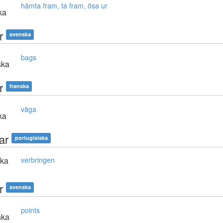
hämta fram, ta fram, ösa ur
ka
r
svenska
bags
ska
r
franska
väga
ka
ar
portugisiska
ska
verbringen
r
svenska
points
ska