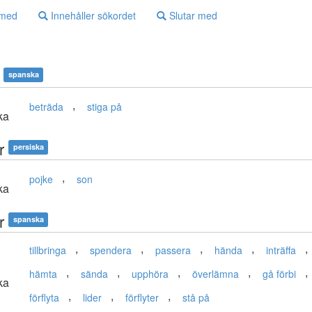
 med
Innehåller sökordet
Slutar med
spanska
,
beträda
stiga på
ka
r
persiska
,
pojke
son
ka
r
spanska
,
,
,
,
,
tillbringa
spendera
passera
hända
inträffa
,
,
,
,
,
hämta
sända
upphöra
överlämna
gå förbi
ka
,
,
,
förflyta
lider
förflyter
stå på