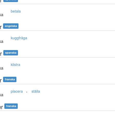
betala
ka
r
engelska
kuggfråga
ka
r
spanska
klistra
ka
r
franska
,
placera
ställa
ka
er
franska