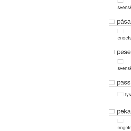
svens
påsa
engel
pese
svens
pass
ty
peka
engel