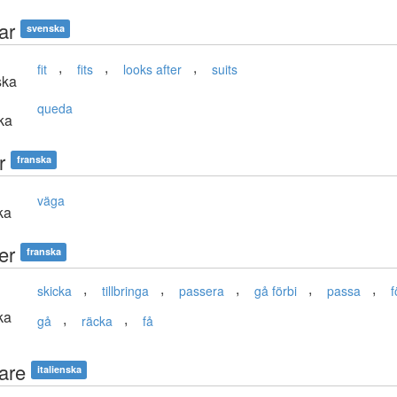
ar
svenska
,
,
,
fit
fits
looks after
suits
ska
queda
ka
r
franska
väga
ka
er
franska
,
,
,
,
,
skicka
tillbringa
passera
gå förbi
passa
f
ka
,
,
gå
räcka
få
are
italienska