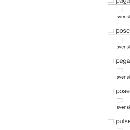
svens
pose
svens
pega
svens
pose
svens
puis