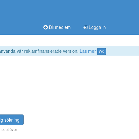
Bli medlem
Logga in
 använda vår reklamfinansierade version.
Läs mer
OK
ig sökning
s det över