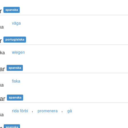
r
spanska
väga
ka
r
portugisiska
ska
wiegen
ar
spanska
fiska
ka
ar
spanska
,
,
rida förbi
promenera
gå
ka
r
spanska