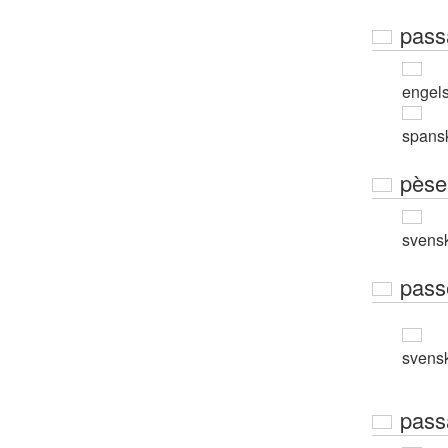
pass
engel
spans
pèse
svens
pass
svens
pass