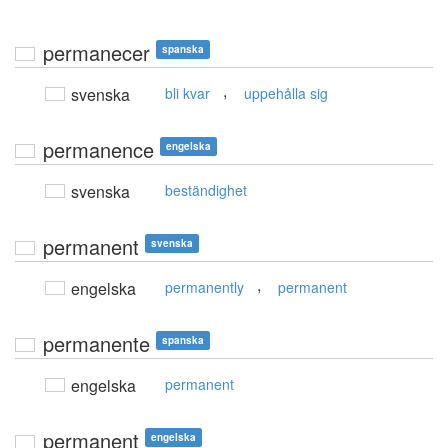
permanecer
spanska
,
svenska
bli kvar
uppehålla sig
permanence
engelska
svenska
beständighet
permanent
svenska
,
engelska
permanently
permanent
permanente
spanska
engelska
permanent
permanent
engelska