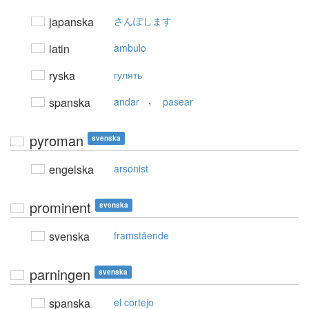
japanska
さんぽします
latin
ambulo
ryska
гулять
,
spanska
andar
pasear
pyroman
svenska
engelska
arsonist
prominent
svenska
svenska
framstående
parningen
svenska
spanska
el cortejo