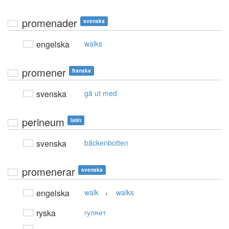
promenader
svenska
engelska
walks
promener
franska
svenska
gå ut med
perineum
latin
svenska
bäckenbotten
promenerar
svenska
,
engelska
walk
walks
ryska
гуляет