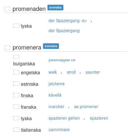
promenaden
svenska
,
der Spaziergang -e+
tyska
der Spaziergang
promenera
svenska
разхождам се
bulgariska
,
,
engelska
walk
stroll
saunter
estniska
jalutama
finska
kävellä
,
franska
marcher
se promener
,
tyska
spazieren gehen
spazieren
italienska
camminare