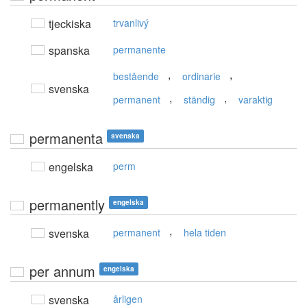
tjeckiska
trvanlivý
spanska
permanente
,
,
bestående
ordinarie
svenska
,
,
permanent
ständig
varaktig
permanenta
svenska
engelska
perm
permanently
engelska
,
svenska
permanent
hela tiden
per annum
engelska
svenska
årligen