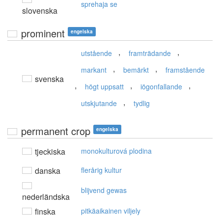
sprehaja se
slovenska
prominent
engelska
,
,
utstående
framträdande
,
,
markant
bemärkt
framstående
svenska
,
,
,
högt uppsatt
iögonfallande
,
utskjutande
tydlig
permanent crop
engelska
tjeckiska
monokulturová plodina
danska
flerårig kultur
blijvend gewas
nederländska
finska
pitkäaikainen viljely