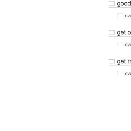
good
sv
get o
sv
get 
sv