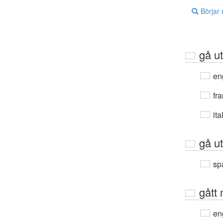
Börjar
gå u
en
fra
ita
gå u
sp
gått
en