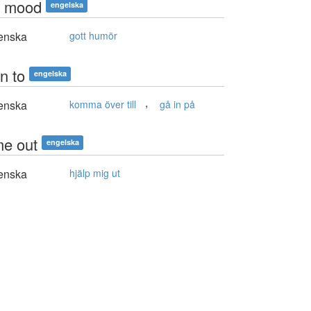
 mood
engelska
enska
gott humör
n to
engelska
,
enska
komma över till
gå in på
me out
engelska
enska
hjälp mig ut