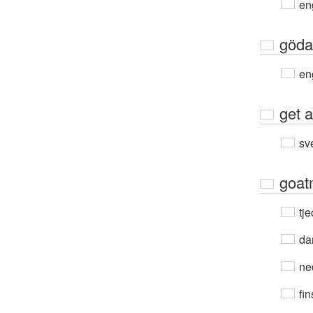
en
göda
en
get 
sv
goat
tje
da
ne
fin