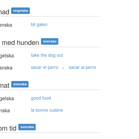
mad
engelska
enska
bli galen
t med hunden
svenska
gelska
take the dog out
,
anska
sacar el perro
sacar al perro
mat
svenska
gelska
good food
nska
la bonne cuisine
om tid
svenska