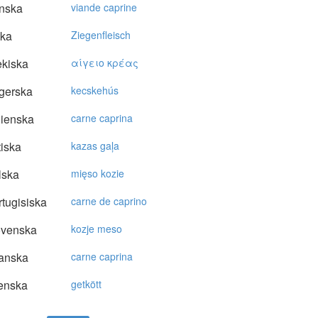
nska
viande caprine
ska
Ziegenfleisch
kiska
αίγειo κρέας
gerska
kecskehús
lienska
carne caprina
tiska
kazas gaļa
lska
mięso kozie
tugisiska
carne de caprino
ovenska
kozje meso
anska
carne caprina
enska
getkött