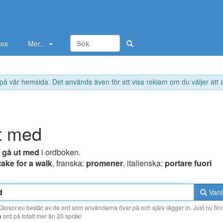
tes
Mer...
 på vår hemsida. Det används även för att visa reklam om du väljer att
t med
r
gå ut med
i ordboken.
take for a walk
, franska:
promener
, italienska:
portare fuori
Vanl
losor.eu består av de ord som användarna övar på och själv lägger in. Just nu finn
a
ord på totalt mer än 20 språk!