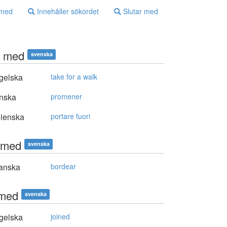
 med
Innehåller sökordet
Slutar med
t med
svenska
gelska
take for a walk
nska
promener
lienska
portare fuori
tmed
svenska
anska
bordear
 med
svenska
gelska
joined