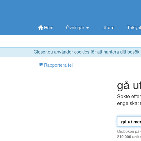
Hem
Övningar
Lärare
Talsyn
Glosor.eu använder cookies för att hantera ditt besök
Rapportera fel
gå u
Sökte efte
engelska:
Ordboken på G
210 000 unik