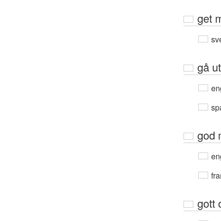
get 
sv
gå u
en
sp
god 
en
fra
gott 