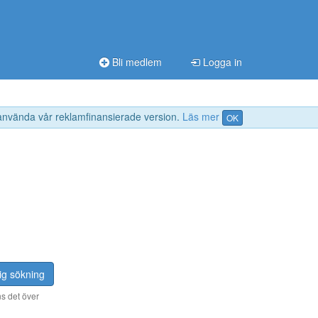
Bli medlem
Logga in
 använda vår reklamfinansierade version.
Läs mer
OK
ig sökning
s det över