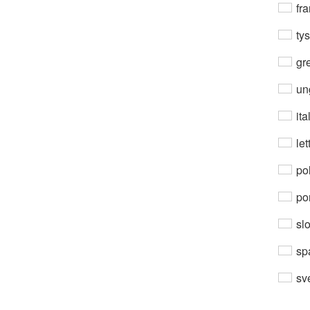
fra
ty
gre
un
ita
let
po
por
sl
sp
sv