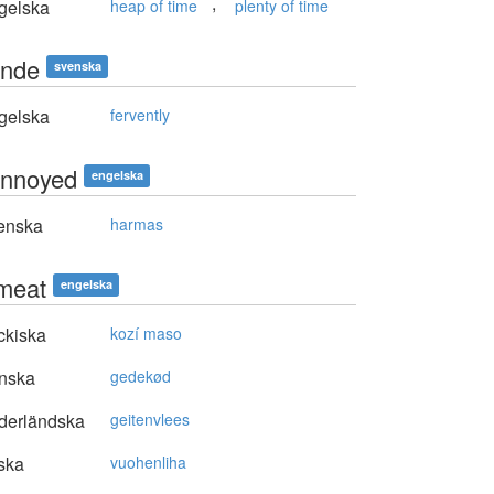
,
gelska
heap of time
plenty of time
nde
svenska
gelska
fervently
annoyed
engelska
enska
harmas
meat
engelska
ckiska
kozí maso
nska
gedekød
derländska
geitenvlees
ska
vuohenliha