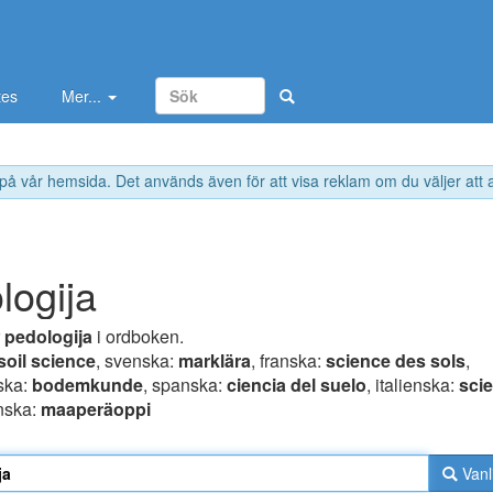
tes
Mer...
 på vår hemsida. Det används även för att visa reklam om du väljer att
logija
r
pedologija
i ordboken.
soil science
, svenska:
marklära
, franska:
science des sols
,
ska:
bodemkunde
, spanska:
ciencia del suelo
, italienska:
scie
inska:
maaperäoppi
Vanl