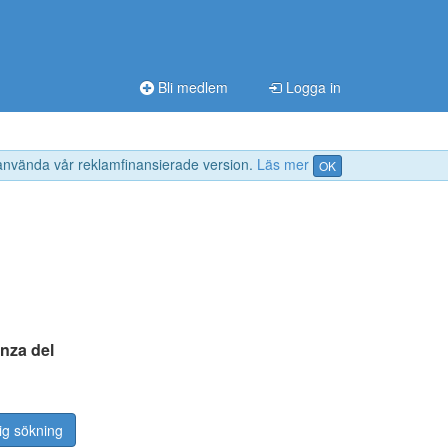
Bli medlem
Logga in
 använda vår reklamfinansierade version.
Läs mer
OK
nza del
ig sökning