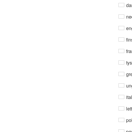
da
ne
en
fin
fra
ty
gre
un
ita
let
po
por