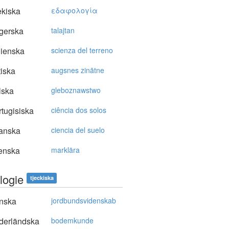
kiska
εδαφoλoγία
gerska
talajtan
lienska
scienza del terreno
tiska
augsnes zinātne
lska
gleboznawstwo
tugisiska
ciência dos solos
anska
ciencia del suelo
enska
marklära
logie
tjeckiska
nska
jordbundsvidenskab
derländska
bodemkunde