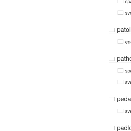
sp
sv
pato
en
path
sp
sv
peda
sv
padl