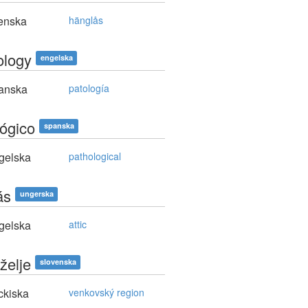
enska
hänglås
ology
engelska
anska
patología
lógico
spanska
gelska
pathological
ás
ungerska
gelska
attic
želje
slovenska
ckiska
venkovský region