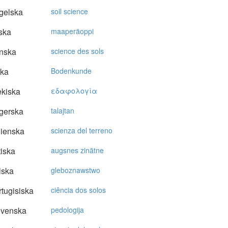
gelska
soil science
ska
maaperäoppi
nska
science des sols
ska
Bodenkunde
kiska
εδαφoλoγία
gerska
talajtan
lienska
scienza del terreno
tiska
augsnes zinātne
lska
gleboznawstwo
tugisiska
ciência dos solos
ovenska
pedologija