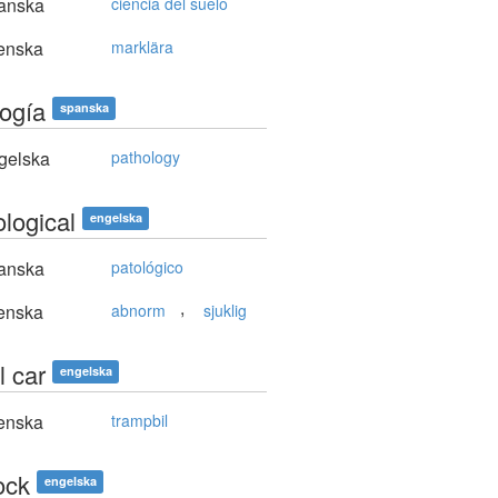
anska
ciencia del suelo
enska
marklära
logía
spanska
gelska
pathology
ological
engelska
anska
patológico
,
enska
abnorm
sjuklig
l car
engelska
enska
trampbil
ock
engelska