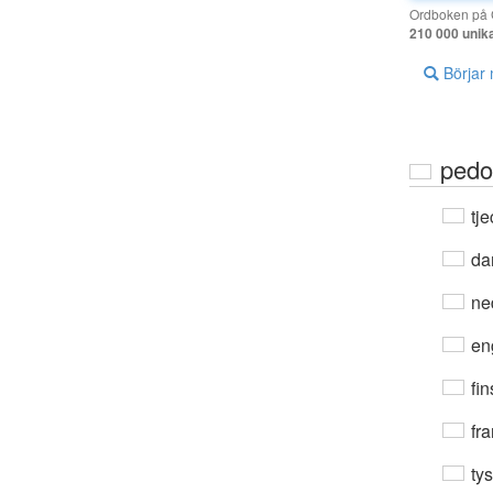
Ordboken på G
210 000 unik
Börjar
pedo
tje
da
ne
en
fin
fra
ty