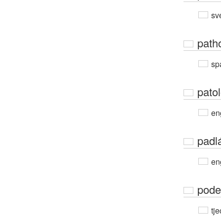
sv
path
sp
pato
en
padl
en
pode
tje