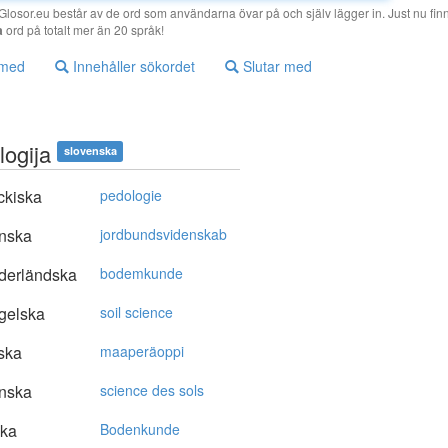
losor.eu består av de ord som användarna övar på och själv lägger in. Just nu finn
a
ord på totalt mer än 20 språk!
 med
Innehåller sökordet
Slutar med
logija
slovenska
ckiska
pedologie
nska
jordbundsvidenskab
derländska
bodemkunde
gelska
soil science
ska
maaperäoppi
nska
science des sols
ska
Bodenkunde