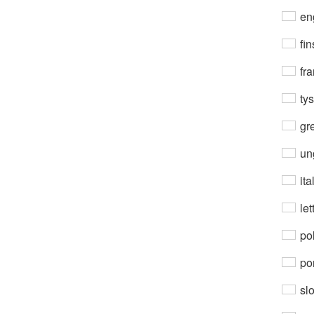
en
fin
fra
ty
gre
un
ita
let
po
por
sl