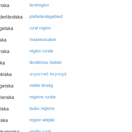
nska
landregion
derländska
plattelandsgebied
gelska
rural region
ska
maaseutualue
nska
région rurale
ska
ländliches Gebiet
kiska
αγρoτική περιoχή
gerska
vidéki térség
lienska
regione rurale
tiska
lauku reģions
lska
region wiejski
tugisiska
região rural