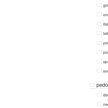
gre
un
ita
let
po
por
sp
sv
pedo
da
ne