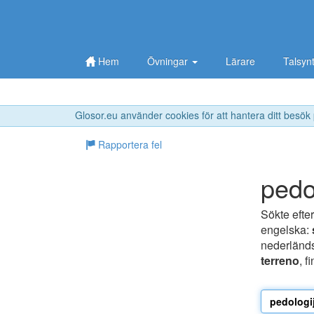
Hem
Övningar
Lärare
Talsyn
Glosor.eu använder cookies för att hantera ditt besök
Rapportera fel
pedo
Sökte efte
engelska:
nederländ
terreno
, f