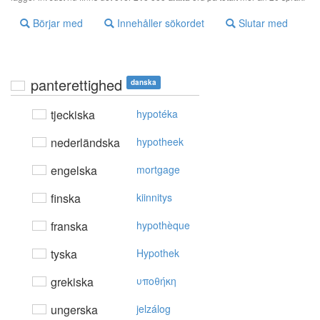
Börjar med
Innehåller sökordet
Slutar med
panterettighed
danska
tjeckiska
hypotéka
nederländska
hypotheek
engelska
mortgage
finska
kiinnitys
franska
hypothèque
tyska
Hypothek
grekiska
υπoθήκη
ungerska
jelzálog