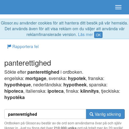
Glosor.eu använder cookies för att hantera ditt besök på vår hemsida.
Det används även för att visa reklam om du väljer att använda vår
reklamfinansierade version.
Läs mer
OK
Rapportera fel
panterettighed
Sökte efter
panterettighed
i ordboken.
engelska:
mortgage
, svenska:
hypotek
, franska:
hypothèque
, nederländska:
hypotheek
, spanska:
hipoteca
, italienska:
ipoteca
, finska:
kiinnitys
, tjeckiska:
hypotéka
Vanlig sökning
Ordboken på Glosor.eu består av de ord som användarna övar på och själv
lägger in. Just nu finns det över
210 000 unika
ord på totalt mer än 20 språk!