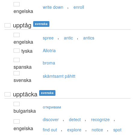
,
write down
enroll
engelska
upptåg
svenska
,
,
spree
antic
antics
engelska
tyska
Allotria
broma
spanska
skämtsamt påhitt
svenska
upptäcka
svenska
откривам
bulgariska
,
,
,
discover
detect
recognize
engelska
,
,
,
find out
explore
notice
spot