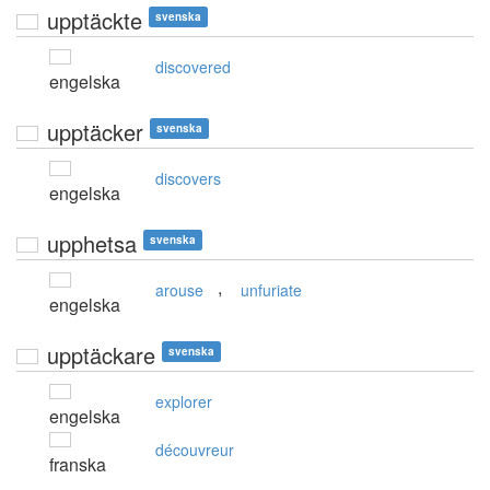
upptäckte
svenska
discovered
engelska
upptäcker
svenska
discovers
engelska
upphetsa
svenska
,
arouse
unfuriate
engelska
upptäckare
svenska
explorer
engelska
découvreur
franska