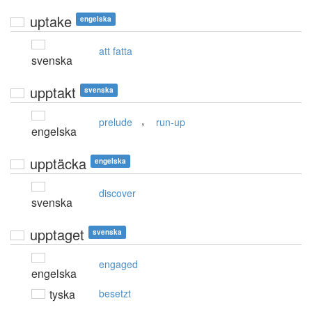
uptake
engelska
att fatta
svenska
upptakt
svenska
,
prelude
run-up
engelska
upptäcka
engelska
discover
svenska
upptaget
svenska
engaged
engelska
tyska
besetzt