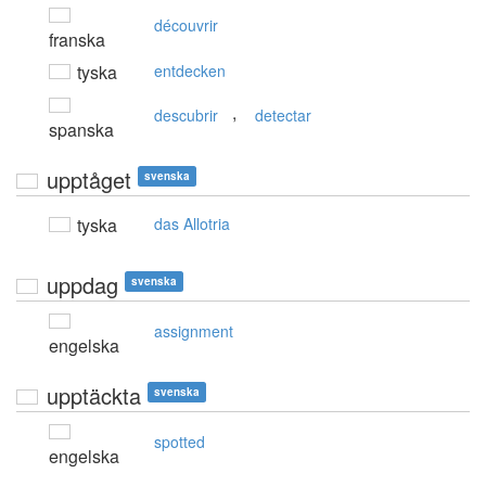
découvrir
franska
tyska
entdecken
,
descubrir
detectar
spanska
upptåget
svenska
tyska
das Allotria
uppdag
svenska
assignment
engelska
upptäckta
svenska
spotted
engelska