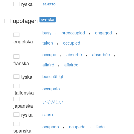
ryska
занято
upptagen
svenska
,
,
,
busy
preoccupied
engaged
engelska
,
taken
occupied
,
,
,
occupé
absorbé
absorbée
franska
,
affairé
affairée
tyska
beschäftigt
occupato
italienska
いそがしい
japanska
ryska
занят
,
,
ocupado
ocupada
liado
spanska