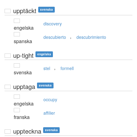
upptäckt
svenska
discovery
engelska
,
descubierto
descubrimiento
spanska
up-tight
engelska
,
stel
formell
svenska
upptaga
svenska
occupy
engelska
affilier
franska
uppteckna
svenska