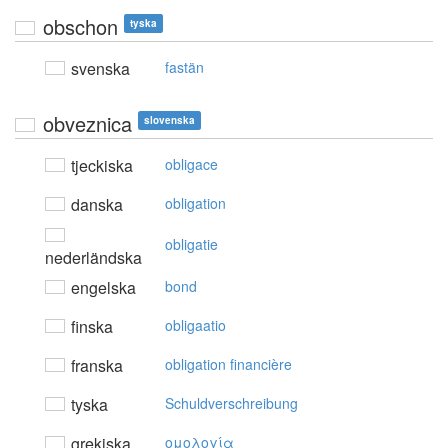
obschon
tyska
svenska
fastän
obveznica
slovenska
tjeckiska
obligace
danska
obligation
obligatie
nederländska
engelska
bond
finska
obligaatio
franska
obligation financière
tyska
Schuldverschreibung
grekiska
oμoλoγία