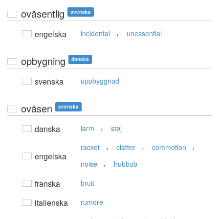
oväsentlig
svenska
,
engelska
incidental
unessential
opbygning
danska
svenska
uppbyggnad
oväsen
svenska
,
danska
larm
støj
,
,
,
racket
clatter
commotion
engelska
,
noise
hubbub
franska
bruit
italienska
rumore