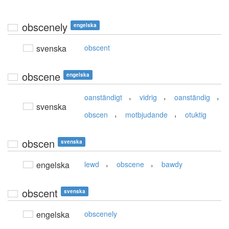
obscenely
engelska
svenska
obscent
obscene
engelska
,
,
,
oanständigt
vidrig
oanständig
svenska
,
,
obscen
motbjudande
otuktig
obscen
svenska
,
,
engelska
lewd
obscene
bawdy
obscent
svenska
engelska
obscenely