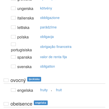
ungerska
kötvény
italienska
obbligazione
lettiska
parādzīme
polska
obligacja
obrigação financeira
portugisiska
spanska
valor de renta fija
svenska
obligation
ovocný
tjeckiska
,
engelska
fruity
fruit
obeisence
engelska