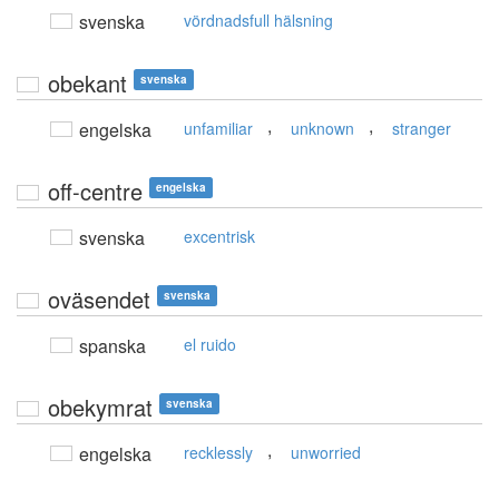
svenska
vördnadsfull hälsning
obekant
svenska
,
,
engelska
unfamiliar
unknown
stranger
off-centre
engelska
svenska
excentrisk
oväsendet
svenska
spanska
el ruido
obekymrat
svenska
,
engelska
recklessly
unworried