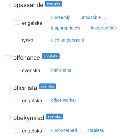
opassande
svenska
,
,
unseemly
unsuitable
engelska
,
inappropriately
inappropriate
tyska
nicht angebracht
offchance
engelska
svenska
minichans
oficinista
spanska
engelska
office worker
obekymrad
svenska
,
engelska
unconcerned
careless