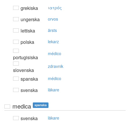
grekiska
ιατρός
ungerska
orvos
lettiska
ārsts
polska
lekarz
médico
portugisiska
zdravnik
slovenska
spanska
médico
svenska
läkare
medica
spanska
svenska
läkare