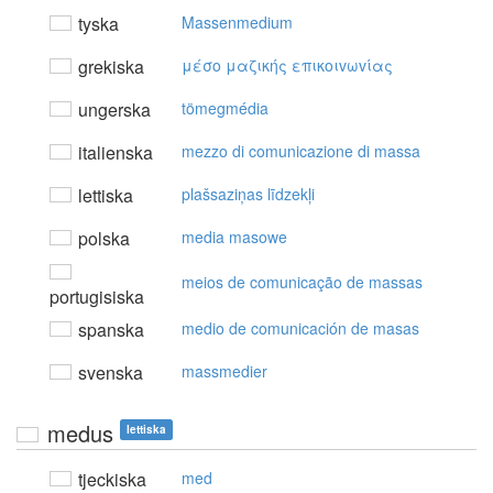
tyska
Massenmedium
grekiska
μέσo μαζικής επικoιvωvίας
ungerska
tömegmédia
italienska
mezzo di comunicazione di massa
lettiska
plašsaziņas līdzekļi
polska
media masowe
meios de comunicação de massas
portugisiska
spanska
medio de comunicación de masas
svenska
massmedier
medus
lettiska
tjeckiska
med