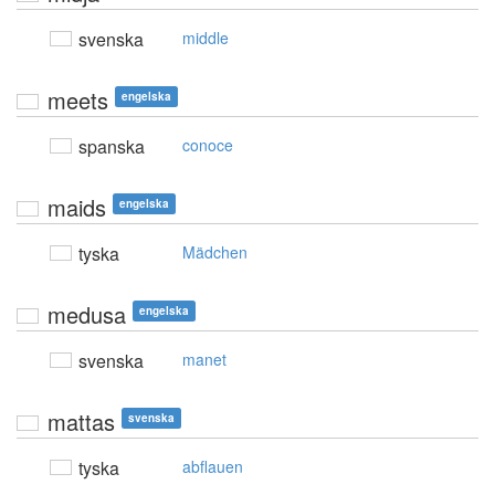
svenska
middle
meets
engelska
spanska
conoce
maids
engelska
tyska
Mädchen
medusa
engelska
svenska
manet
mattas
svenska
tyska
abflauen