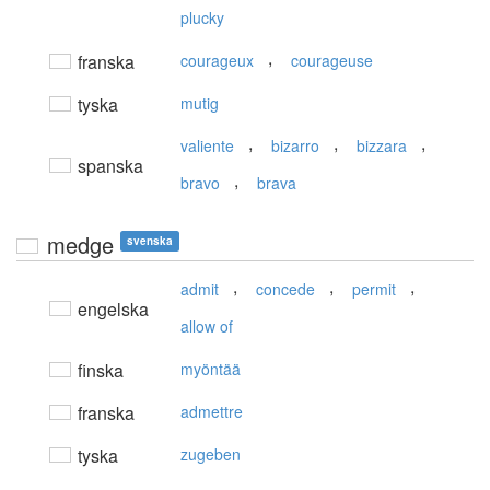
plucky
,
franska
courageux
courageuse
tyska
mutig
,
,
,
valiente
bizarro
bizzara
spanska
,
bravo
brava
medge
svenska
,
,
,
admit
concede
permit
engelska
allow of
finska
myöntää
franska
admettre
tyska
zugeben