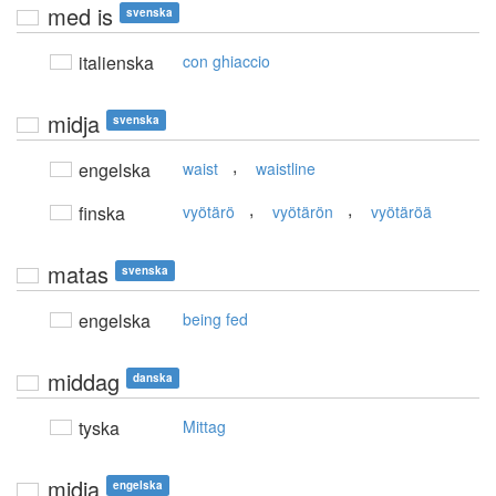
med is
svenska
italienska
con ghiaccio
midja
svenska
,
engelska
waist
waistline
,
,
finska
vyötärö
vyötärön
vyötäröä
matas
svenska
engelska
being fed
middag
danska
tyska
Mittag
midja
engelska