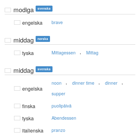
modiga
svenska
engelska
brave
middag
norska
,
tyska
Mittagessen
Mittag
middag
svenska
,
,
,
noon
dinner time
dinner
engelska
supper
finska
puolipäivä
tyska
Abendessen
italienska
pranzo