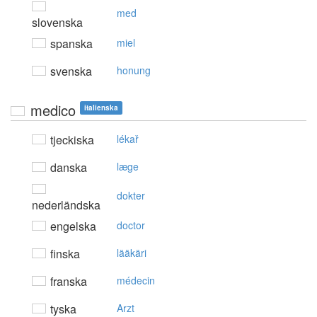
med
slovenska
spanska
miel
svenska
honung
medico
italienska
tjeckiska
lékař
danska
læge
dokter
nederländska
engelska
doctor
finska
lääkäri
franska
médecin
tyska
Arzt