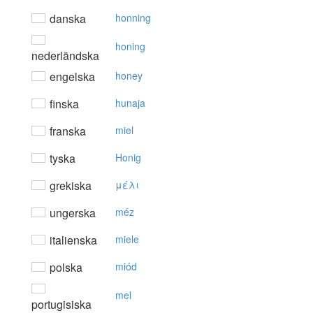
danska
honning
honing
nederländska
engelska
honey
finska
hunaja
franska
miel
tyska
Honig
grekiska
μέλι
ungerska
méz
italienska
miele
polska
miód
mel
portugisiska