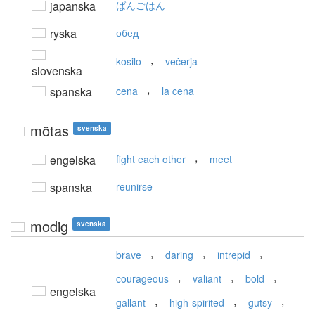
japanska
ばんごはん
ryska
обед
,
kosilo
večerja
slovenska
,
spanska
cena
la cena
mötas
svenska
,
engelska
fight each other
meet
spanska
reunirse
modig
svenska
,
,
,
brave
daring
intrepid
,
,
,
courageous
valiant
bold
engelska
,
,
,
gallant
high-spirited
gutsy