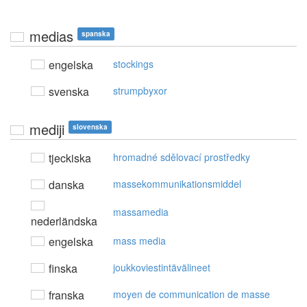
medias
spanska
engelska
stockings
svenska
strumpbyxor
mediji
slovenska
tjeckiska
hromadné sdělovací prostředky
danska
massekommunikationsmiddel
massamedia
nederländska
engelska
mass media
finska
joukkoviestintävälineet
franska
moyen de communication de masse