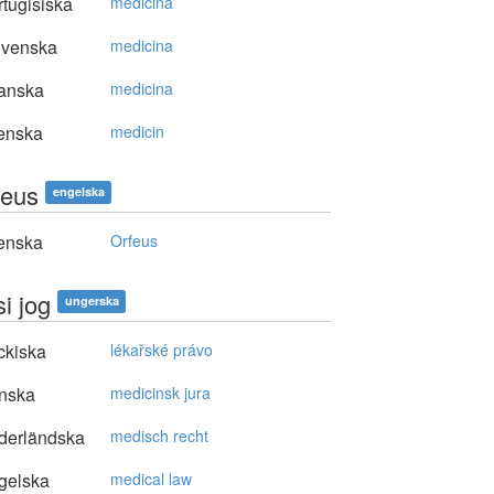
tugisiska
medicina
ovenska
medicina
anska
medicina
enska
medicin
eus
engelska
enska
Orfeus
i jog
ungerska
ckiska
lékařské právo
nska
medicinsk jura
derländska
medisch recht
gelska
medical law