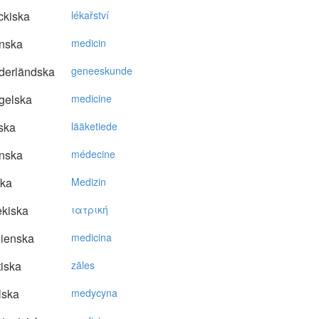
ckiska
lékařství
nska
medicin
derländska
geneeskunde
gelska
medicine
ska
lääketiede
nska
médecine
ska
Medizin
kiska
ιατρική
lienska
medicina
tiska
zāles
lska
medycyna