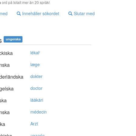
a
ord på totalt mer än 20 språk!
 med
Innehåller sökordet
Slutar med
s
ungerska
ckiska
lékař
nska
læge
derländska
dokter
gelska
doctor
ska
lääkäri
nska
médecin
ska
Arzt
kiska
ιατρός