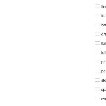
fin
fra
ty
gre
ita
let
po
por
sl
sp
sv