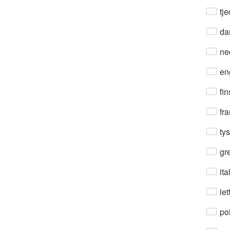
tje
da
ne
en
fin
fra
ty
gre
ita
let
po