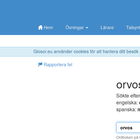
Hem
Övningar
Lärare
Talsyn
Glosor.eu använder cookies för att hantera ditt besök
Rapportera fel
orvo
Sökte efte
engelska:
spanska:
Ordboken på G