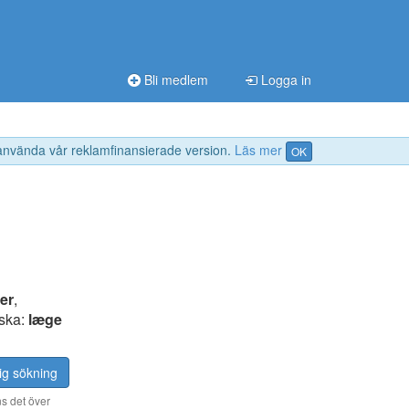
Bli medlem
Logga in
 använda vår reklamfinansierade version.
Läs mer
OK
er
,
nska:
læge
ig sökning
s det över