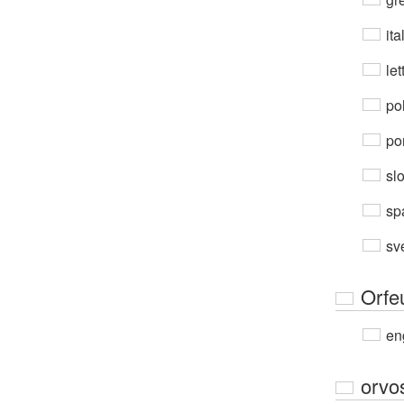
ita
let
po
por
sl
sp
sv
Orfe
en
orvo