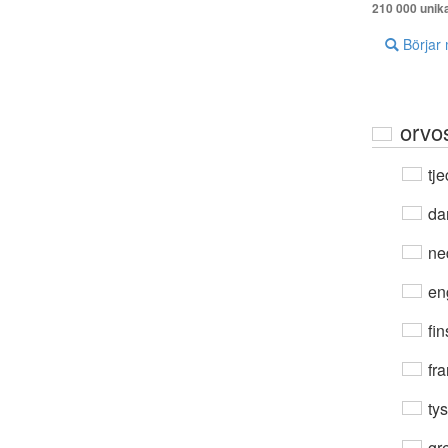
210 000 unik
Börjar
orvo
tje
da
ne
en
fin
fra
ty
gre