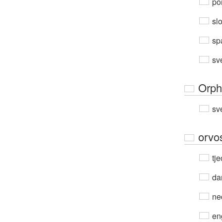
por
sl
sp
sv
Orph
sv
orvos
tje
da
ne
en