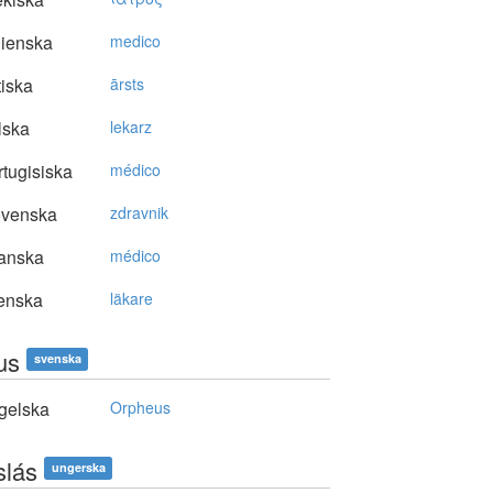
lienska
medico
tiska
ārsts
lska
lekarz
tugisiska
médico
ovenska
zdravnik
anska
médico
enska
läkare
us
svenska
gelska
Orpheus
slás
ungerska