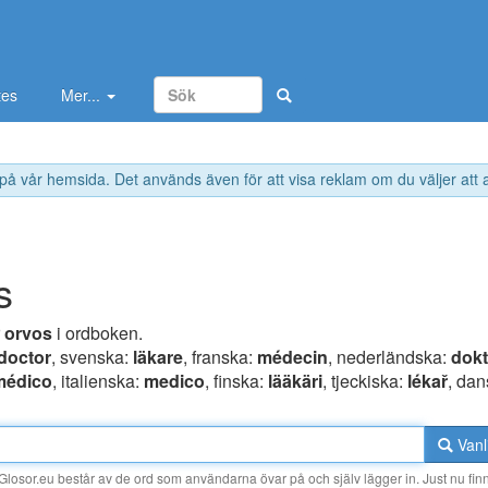
tes
Mer...
 på vår hemsida. Det används även för att visa reklam om du väljer att
s
r
orvos
i ordboken.
doctor
, svenska:
läkare
, franska:
médecin
, nederländska:
dokt
médico
, italienska:
medico
, finska:
lääkäri
, tjeckiska:
lékař
, da
Vanl
losor.eu består av de ord som användarna övar på och själv lägger in. Just nu finn