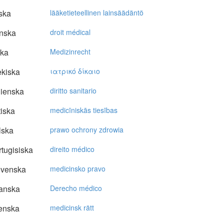
ska
lääketieteellinen lainsäädäntö
nska
droit médical
ska
Medizinrecht
kiska
ιατρικό δίκαιo
lienska
diritto sanitario
tiska
medicīniskās tiesības
lska
prawo ochrony zdrowia
tugisiska
direito médico
ovenska
medicinsko pravo
anska
Derecho médico
enska
medicinsk rätt