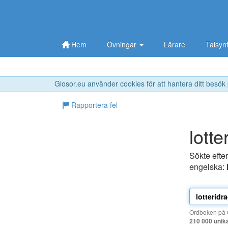
Hem
Övningar
Lärare
Talsyn
Glosor.eu använder cookies för att hantera ditt besök
Rapportera fel
lotte
Sökte efte
engelska:
Ordboken på G
210 000 unik