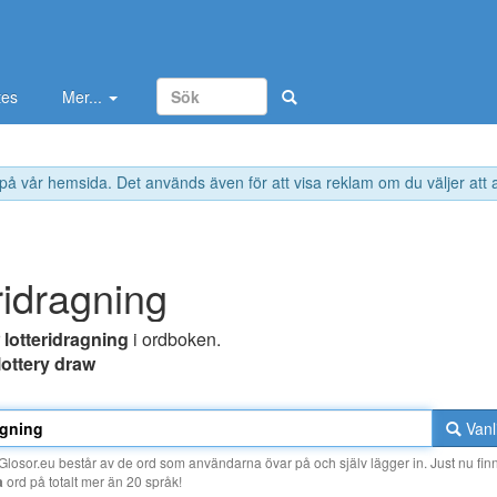
tes
Mer...
 på vår hemsida. Det används även för att visa reklam om du väljer att
ridragning
r
lotteridragning
i ordboken.
lottery draw
Vanl
losor.eu består av de ord som användarna övar på och själv lägger in. Just nu finn
a
ord på totalt mer än 20 språk!