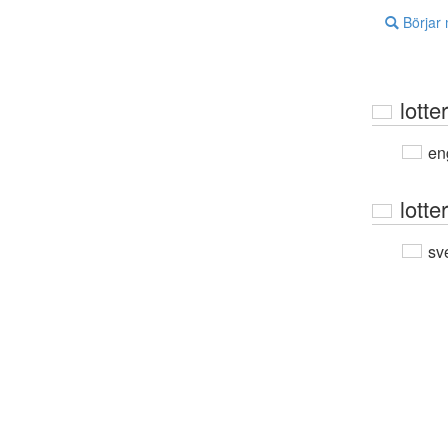
Börjar
lotte
en
lotte
sv