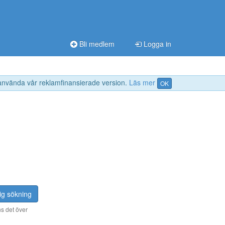
Bli medlem
Logga in
 använda vår reklamfinansierade version.
Läs mer
OK
ig sökning
s det över