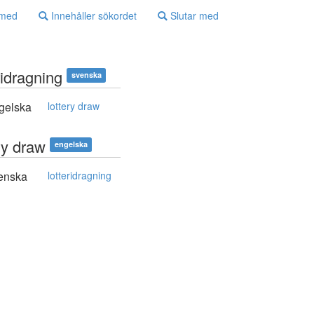
 med
Innehåller sökordet
Slutar med
ridragning
svenska
gelska
lottery draw
ry draw
engelska
enska
lotteridragning