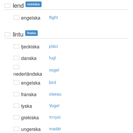
lend
estniska
engelska
flight
lintu
finska
tjeckiska
ptáci
danska
fugl
vogel
nederländska
engelska
bird
franska
oiseau
tyska
Vogel
grekiska
πτηvό
ungerska
madár