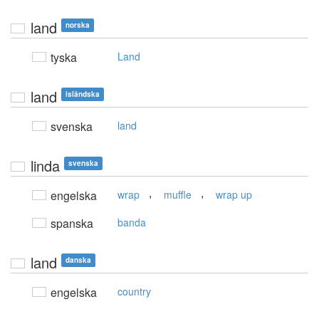
land
norska
tyska
Land
land
isländska
svenska
land
linda
svenska
,
,
engelska
wrap
muffle
wrap up
spanska
banda
land
danska
engelska
country