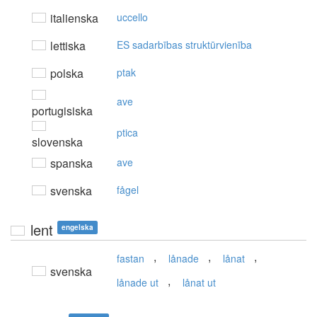
italienska
uccello
lettiska
ES sadarbības struktūrvienība
polska
ptak
ave
portugisiska
ptica
slovenska
spanska
ave
svenska
fågel
lent
engelska
,
,
,
fastan
lånade
lånat
svenska
,
lånade ut
lånat ut