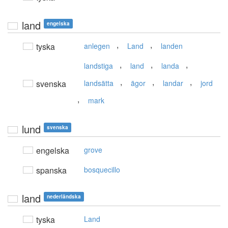
land
engelska
,
,
tyska
anlegen
Land
landen
,
,
,
landstiga
land
landa
,
,
,
svenska
landsätta
ägor
landar
jord
,
mark
lund
svenska
engelska
grove
spanska
bosquecillo
land
nederländska
tyska
Land