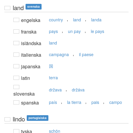
land
svenska
,
,
engelska
country
land
landa
,
,
franska
pays
un pay
le pays
isländska
land
,
italienska
campagna
il paese
japanska
国
latin
terra
,
država
držáva
slovenska
,
,
,
spanska
país
la tierra
pais
campo
lindo
portugisiska
tyska
schön