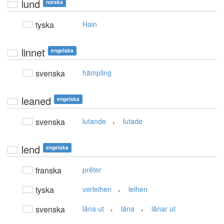
lund
norska
tyska
Hain
linnet
engelska
svenska
hämpling
leaned
engelska
,
svenska
lutande
lutade
lend
engelska
franska
prêter
,
tyska
verleihen
leihen
,
,
svenska
låna ut
låna
lånar ut