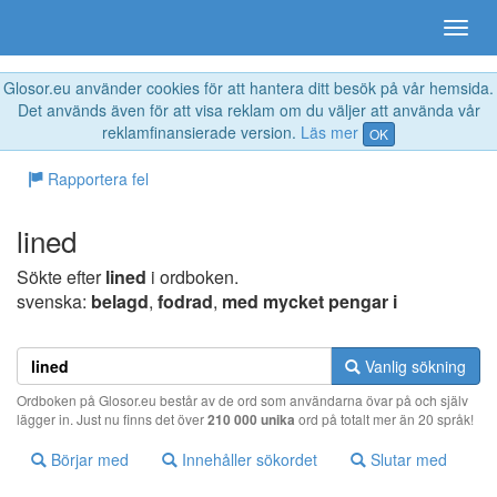
Glosor.eu använder cookies för att hantera ditt besök på vår hemsida.
Det används även för att visa reklam om du väljer att använda vår
reklamfinansierade version.
Läs mer
OK
Rapportera fel
lined
Sökte efter
lined
i ordboken.
svenska:
belagd
,
fodrad
,
med mycket pengar i
Vanlig sökning
Ordboken på Glosor.eu består av de ord som användarna övar på och själv
lägger in. Just nu finns det över
210 000 unika
ord på totalt mer än 20 språk!
Börjar med
Innehåller sökordet
Slutar med