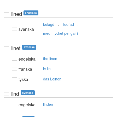
lined
engelska
,
,
belagd
fodrad
svenska
med mycket pengar i
linet
svenska
engelska
the linen
franska
le lin
tyska
das Leinen
lind
svenska
engelska
linden