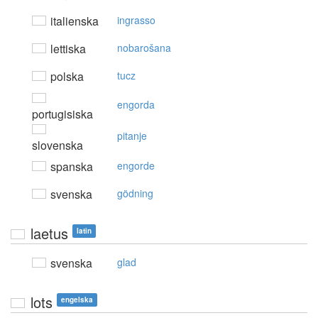
italienska
ingrasso
lettiska
nobarošana
polska
tucz
engorda
portugisiska
pitanje
slovenska
spanska
engorde
svenska
gödning
laetus
latin
svenska
glad
lots
engelska