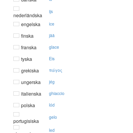
ijs
nederländska
engelska
ice
finska
jää
franska
glace
tyska
Eis
grekiska
πάγoς
ungerska
jég
italienska
ghiaccio
polska
lód
gelo
portugisiska
led