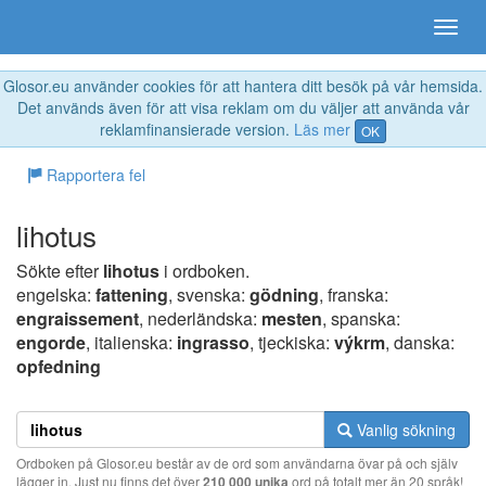
Glosor.eu använder cookies för att hantera ditt besök på vår hemsida.
Det används även för att visa reklam om du väljer att använda vår
reklamfinansierade version.
Läs mer
OK
Rapportera fel
lihotus
Sökte efter
lihotus
i ordboken.
engelska:
fattening
, svenska:
gödning
, franska:
engraissement
, nederländska:
mesten
, spanska:
engorde
, italienska:
ingrasso
, tjeckiska:
výkrm
, danska:
opfedning
Vanlig sökning
Ordboken på Glosor.eu består av de ord som användarna övar på och själv
lägger in. Just nu finns det över
210 000 unika
ord på totalt mer än 20 språk!