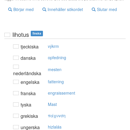
Börjar med
Innehåller sökordet
Slutar med
lihotus
finska
tjeckiska
výkrm
danska
opfedning
mesten
nederländska
engelska
fattening
franska
engraissement
tyska
Mast
grekiska
πάχυvση
ungerska
hizlalás