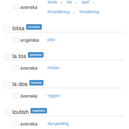
,
,
,
skola
lek
spel
svenska
,
föreställning
förställning
lotsa
svenska
engelska
pilot
la tos
spanska
svenska
hostan
la dos
franska
svenska
ryggen
loutish
engelska
svenska
slyngelaktig