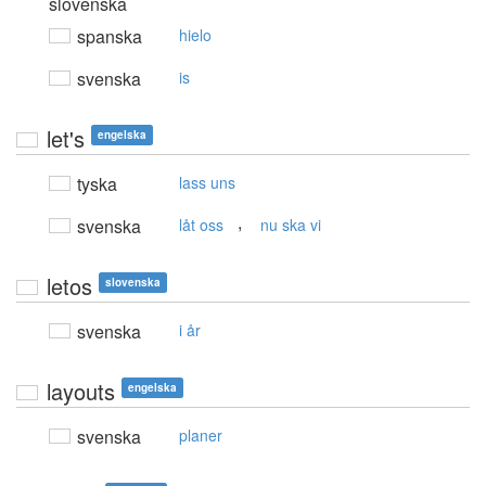
slovenska
spanska
hielo
svenska
is
let's
engelska
tyska
lass uns
,
svenska
låt oss
nu ska vi
letos
slovenska
svenska
i år
layouts
engelska
svenska
planer