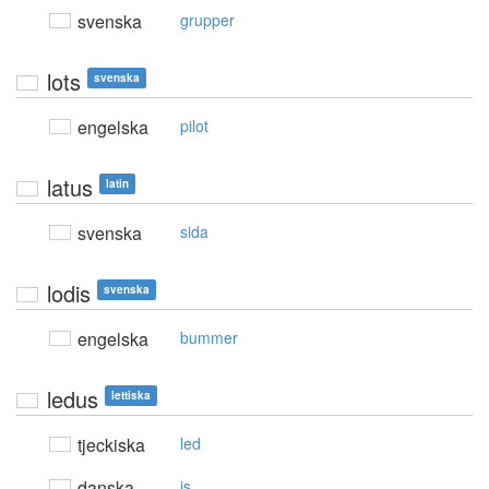
svenska
grupper
lots
svenska
engelska
pilot
latus
latin
svenska
sida
lodis
svenska
engelska
bummer
ledus
lettiska
tjeckiska
led
danska
is