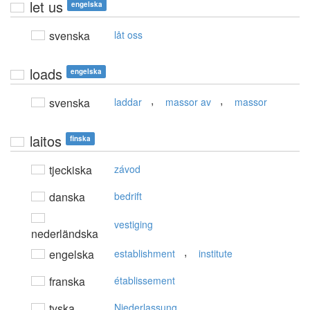
let us
engelska
svenska
låt oss
loads
engelska
,
,
svenska
laddar
massor av
massor
laitos
finska
tjeckiska
závod
danska
bedrift
vestiging
nederländska
,
engelska
establishment
institute
franska
établissement
tyska
Niederlassung