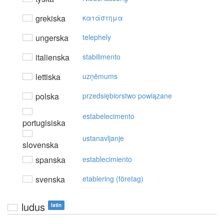
grekiska
κατάστημα
ungerska
telephely
italienska
stabilimento
lettiska
uzņēmums
polska
przedsiębiorstwo powiązane
estabelecimento
portugisiska
ustanavljanje
slovenska
spanska
establecimiento
svenska
etablering (företag)
ludus
latin