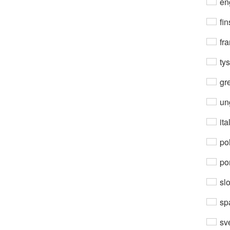
en
fin
fra
ty
gre
un
ita
po
por
sl
sp
sv