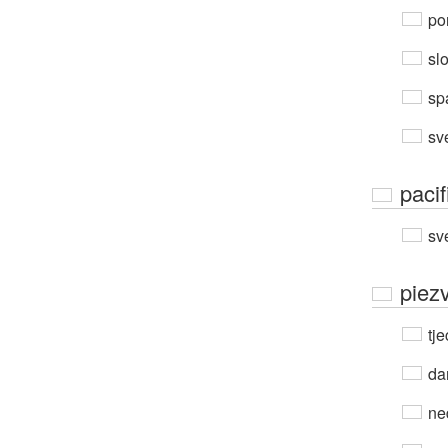
por
sl
sp
sv
pacif
sv
piez
tje
da
ne