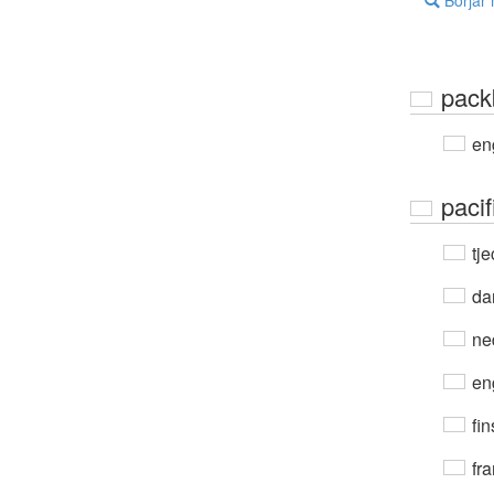
Börjar
pack
en
paci
tje
da
ne
en
fin
fra