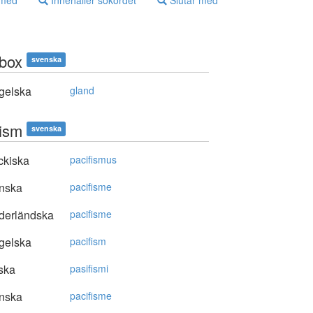
 med
Innehåller sökordet
Slutar med
box
svenska
gelska
gland
fism
svenska
ckiska
pacifismus
nska
pacifisme
derländska
pacifisme
gelska
pacifism
ska
pasifismi
nska
pacifisme