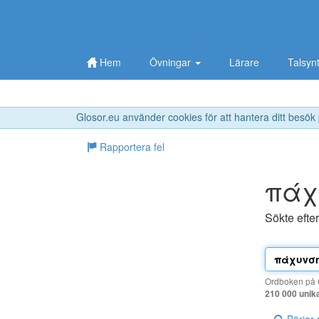
Hem
Övningar
Lärare
Talsyn
Glosor.eu använder cookies för att hantera ditt besök
Rapportera fel
πάχ
Sökte efte
Ordboken på G
210 000 unik