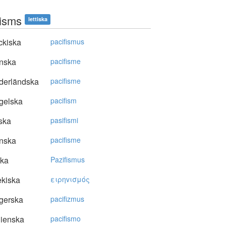
fisms
lettiska
ckiska
pacifismus
nska
pacifisme
derländska
pacifisme
gelska
pacifism
ska
pasifismi
nska
pacifisme
ska
Pazifismus
kiska
ειρηvισμός
gerska
pacifizmus
lienska
pacifismo