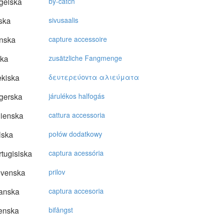
gelska
by-catch
ska
sivusaalis
nska
capture accessoire
ska
zusätzliche Fangmenge
kiska
δευτερεύovτα αλιεύματα
gerska
járulékos halfogás
lienska
cattura accessoria
lska
połów dodatkowy
tugisiska
captura acessória
ovenska
prilov
anska
captura accesoria
enska
bifångst