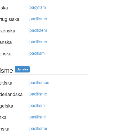
lska
pacyfizm
tugisiska
pacifismo
ovenska
pacifizem
anska
pacifismo
enska
pacifism
fisme
danska
ckiska
pacifismus
derländska
pacifisme
gelska
pacifism
ska
pasifismi
nska
pacifisme