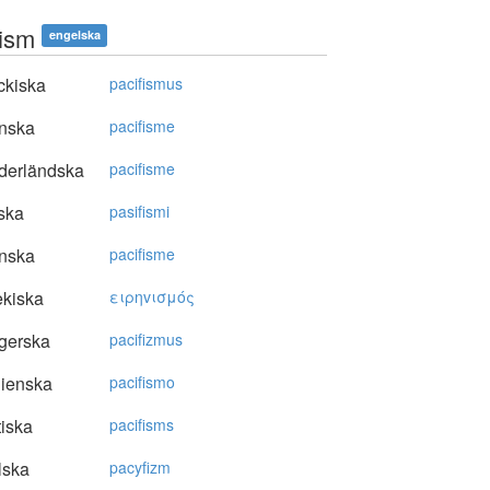
fism
engelska
ckiska
pacifismus
nska
pacifisme
derländska
pacifisme
ska
pasifismi
nska
pacifisme
kiska
ειρηvισμός
gerska
pacifizmus
lienska
pacifismo
tiska
pacifisms
lska
pacyfizm