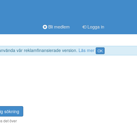
Bli medlem
Logga in
 använda vår reklamfinansierade version.
Läs mer
OK
ig sökning
s det över