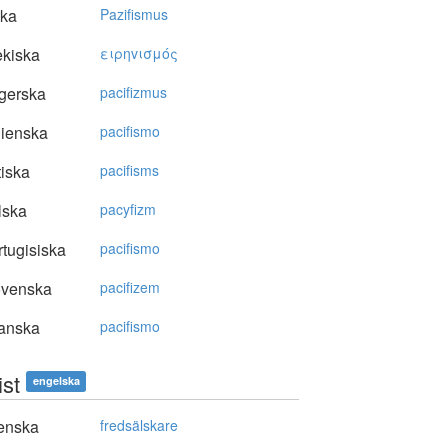
ska
Pazifismus
kiska
ειρηvισμός
gerska
pacifizmus
lienska
pacifismo
tiska
pacifisms
lska
pacyfizm
tugisiska
pacifismo
ovenska
pacifizem
anska
pacifismo
ist
engelska
enska
fredsälskare