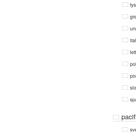
ty
gre
un
ita
let
po
por
sl
sp
pacif
sv