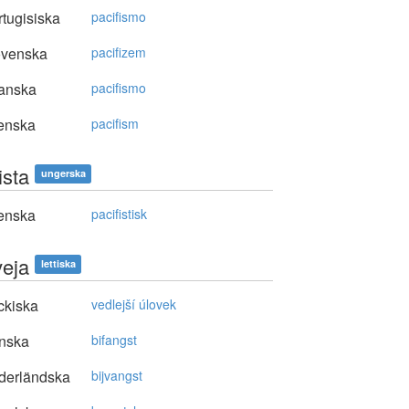
tugisiska
pacifismo
ovenska
pacifizem
anska
pacifismo
enska
pacifism
ista
ungerska
enska
pacifistisk
veja
lettiska
ckiska
vedlejší úlovek
nska
bifangst
derländska
bijvangst