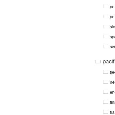
po
por
sl
sp
sv
paci
tje
ne
en
fin
fra