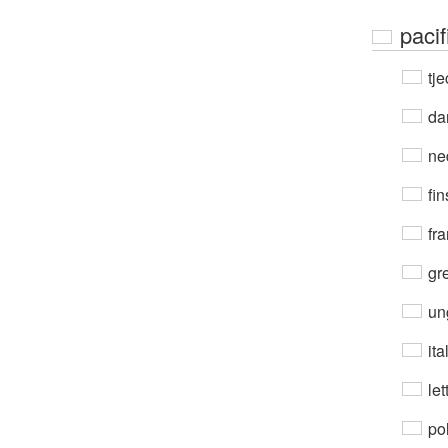
paci
tje
da
ne
fin
fra
gre
un
ita
let
po