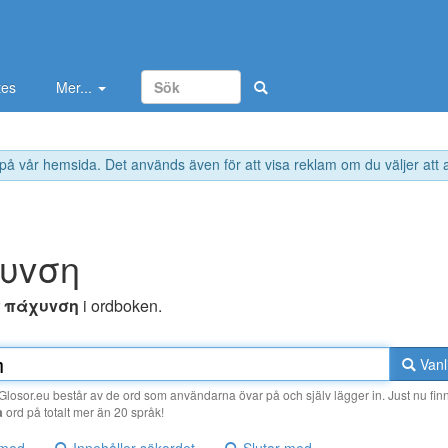
tes
Mer...
 på vår hemsida. Det används även för att visa reklam om du väljer att
υvση
r
πάχυvση
i ordboken.
Vanl
losor.eu består av de ord som användarna övar på och själv lägger in. Just nu finn
a
ord på totalt mer än 20 språk!