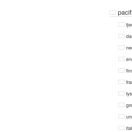
paci
tje
da
ne
en
fin
fra
ty
gre
un
ita