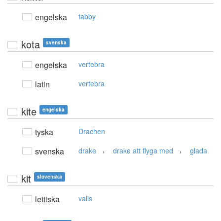
engelska
tabby
kota
svenska
engelska
vertebra
latin
vertebra
kite
engelska
tyska
Drachen
,
,
svenska
drake
drake att flyga med
glada
kit
slovenska
lettiska
valis