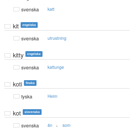
svenska
katt
kit
engelska
svenska
utrustning
kitty
engelska
svenska
kattunge
koti
finska
tyska
Heim
kot
slovenska
,
svenska
än
som