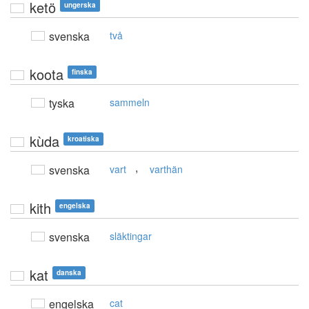
ketö
ungerska
svenska
två
koota
finska
tyska
sammeln
kùda
kroatiska
,
svenska
vart
varthän
kith
engelska
svenska
släktingar
kat
danska
engelska
cat