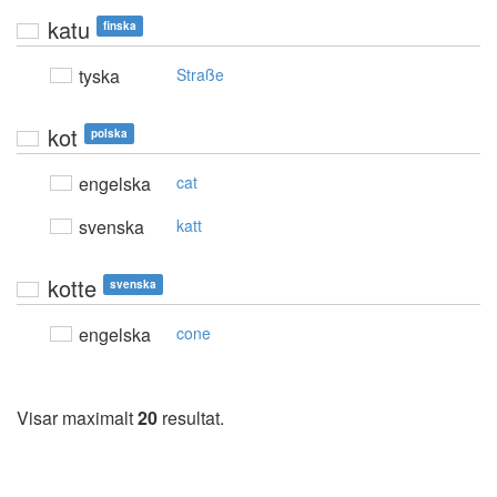
katu
finska
tyska
Straße
kot
polska
engelska
cat
svenska
katt
kotte
svenska
engelska
cone
Visar maximalt
20
resultat.