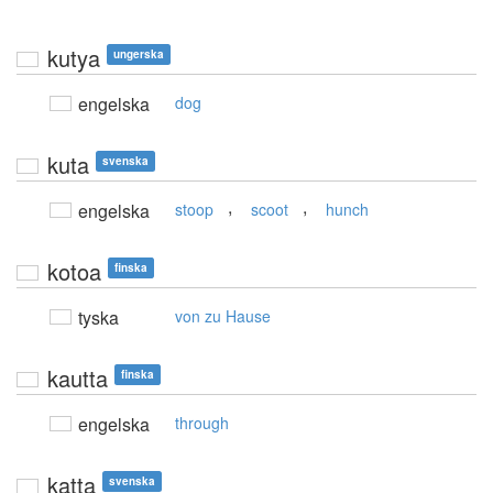
kutya
ungerska
engelska
dog
kuta
svenska
,
,
engelska
stoop
scoot
hunch
kotoa
finska
tyska
von zu Hause
kautta
finska
engelska
through
katta
svenska