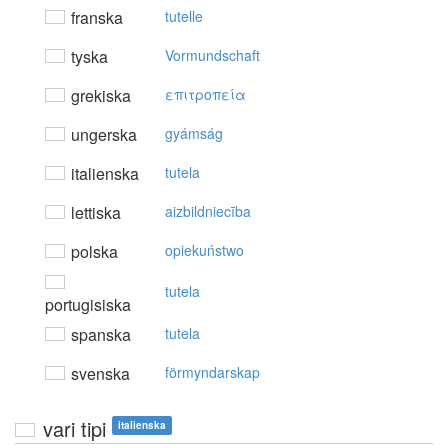
franska
tutelle
tyska
Vormundschaft
grekiska
επιτρoπεία
ungerska
gyámság
italienska
tutela
lettiska
aizbildniecība
polska
opiekuństwo
tutela
portugisiska
spanska
tutela
svenska
förmyndarskap
vari tipi
italienska