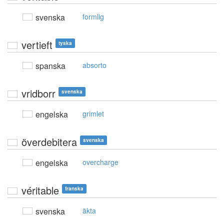
svenska
formlig
vertieft
tyska
spanska
absorto
vridborr
svenska
engelska
grimlet
överdebitera
svenska
engelska
overcharge
véritable
franska
svenska
äkta