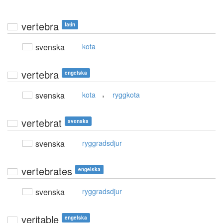
vertebra
latin
svenska
kota
vertebra
engelska
,
svenska
kota
ryggkota
vertebrat
svenska
svenska
ryggradsdjur
vertebrates
engelska
svenska
ryggradsdjur
veritable
engelska