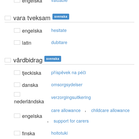
engelska
valuable
vara tveksam
svenska
engelska
hesitate
latin
dubitare
vårdbidrag
svenska
tjeckiska
příspěvek na péči
danska
omsorgsydelser
verzorgingsuitkering
nederländska
,
care allowance
childcare allowance
engelska
,
support for carers
finska
hoitotuki