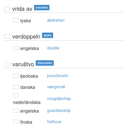
vrida av
svenska
tyska
abdrehen
verdoppeln
tyska
engelska
double
varuštvo
slovenska
tjeckiska
poručenství
danska
værgemål
voogdijschap
nederländska
engelska
guardianship
finska
holhous