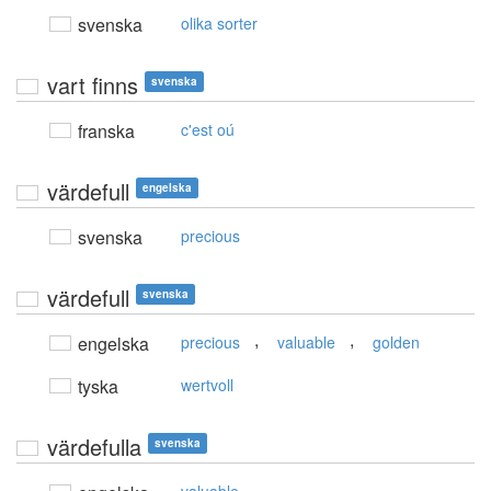
svenska
olika sorter
vart finns
svenska
franska
c'est oú
värdefull
engelska
svenska
precious
värdefull
svenska
,
,
engelska
precious
valuable
golden
tyska
wertvoll
värdefulla
svenska