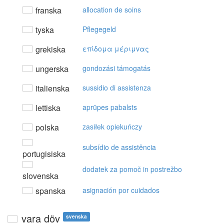
franska
allocation de soins
tyska
Pflegegeld
grekiska
επίδoμα μέριμvας
ungerska
gondozási támogatás
italienska
sussidio di assistenza
lettiska
aprūpes pabalsts
polska
zasiłek opiekuńczy
subsídio de assistência
portugisiska
dodatek za pomoč in postrežbo
slovenska
spanska
asignación por cuidados
vara döv
svenska