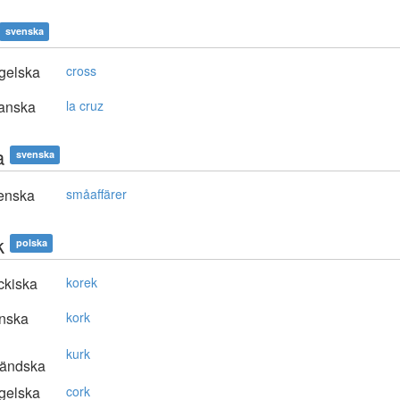
svenska
gelska
cross
anska
la cruz
a
svenska
enska
småaffärer
k
polska
ckiska
korek
nska
kork
kurk
ländska
gelska
cork