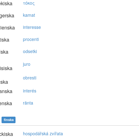
kiska
τόκoς
gerska
kamat
lienska
interesse
tiska
procenti
lska
odsetki
juro
isiska
obresti
nska
anska
interés
enska
ränta
finska
ckiska
hospodářská zvířata