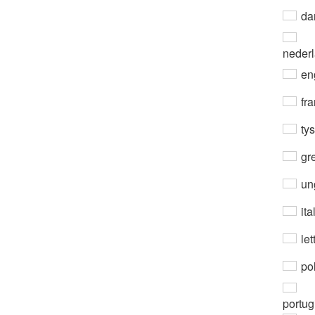
da
neder
en
fra
ty
gre
un
ita
let
po
portug