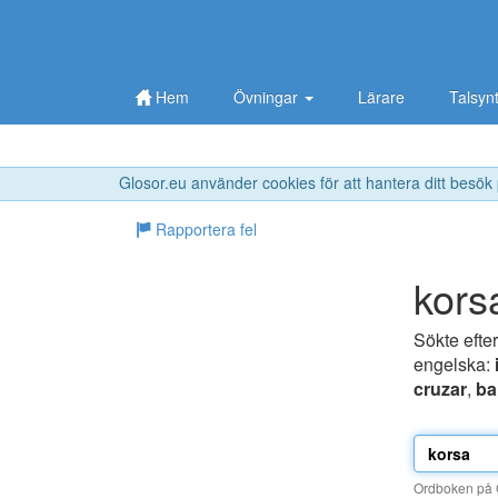
Hem
Övningar
Lärare
Talsyn
Glosor.eu använder cookies för att hantera ditt besök
Rapportera fel
kors
Sökte efte
engelska:
cruzar
,
ba
Ordboken på G