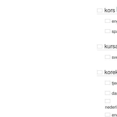
kors
en
sp
kurs
sv
kore
tje
da
neder
en