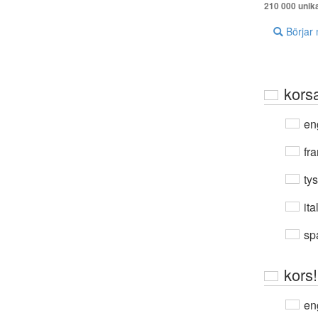
210 000 unik
Börjar
kors
en
fra
ty
ita
sp
kors!
en