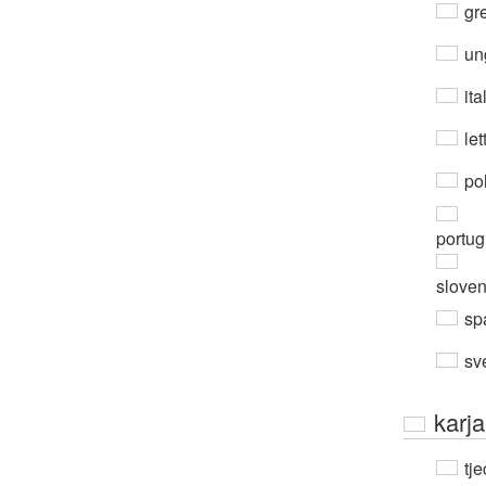
gre
un
ita
let
po
portug
slove
sp
sv
karja
tje