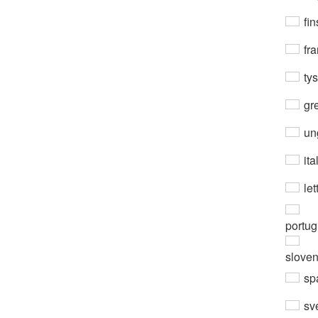
fin
fra
ty
gre
un
ita
let
portug
slove
sp
sv