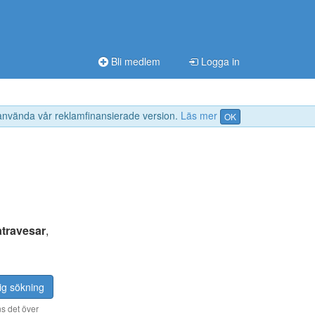
Bli medlem
Logga in
 använda vår reklamfinansierade version.
Läs mer
OK
atravesar
,
ig sökning
s det över