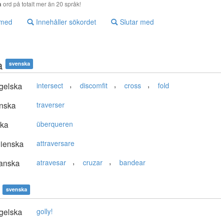
a
ord på totalt mer än 20 språk!
 med
Innehåller sökordet
Slutar med
a
svenska
,
,
,
gelska
intersect
discomfit
cross
fold
nska
traverser
ska
überqueren
lienska
attraversare
,
,
anska
atravesar
cruzar
bandear
svenska
gelska
golly!