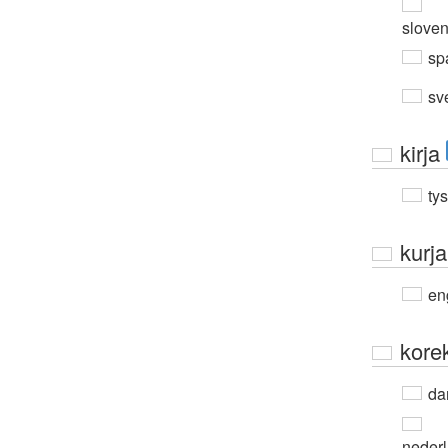
slove
sp
sv
kirja
ty
kurja
en
kore
da
neder