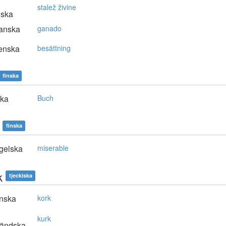
stalež živine
nska
anska
ganado
enska
besättning
finska
ska
Buch
finska
gelska
miserable
k
tjeckiska
nska
kork
kurk
ländska