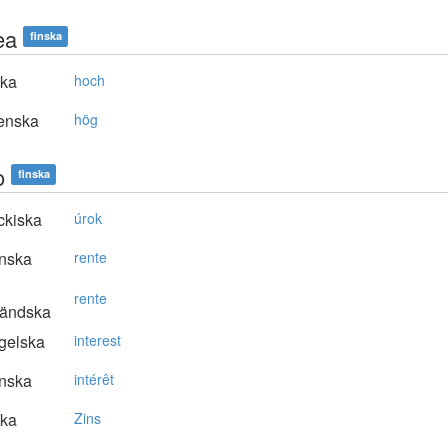
ea
finska
ska
hoch
enska
hög
o
finska
ckiska
úrok
nska
rente
rente
ländska
gelska
interest
nska
intérêt
ska
Zins