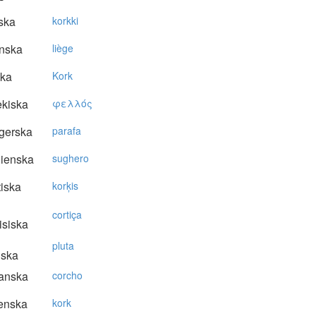
ska
korkki
nska
liège
ska
Kork
kiska
φελλός
gerska
parafa
lienska
sughero
tiska
korķis
cortiça
isiska
pluta
nska
anska
corcho
enska
kork