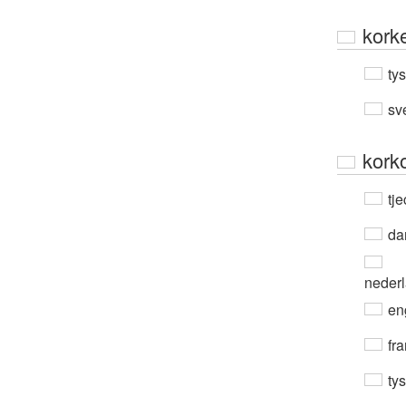
kork
ty
sv
kork
tje
da
neder
en
fra
ty