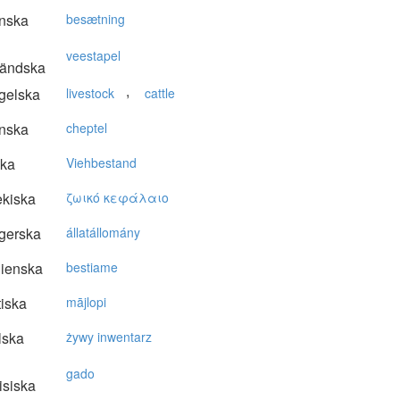
nska
besætning
veestapel
ländska
,
gelska
livestock
cattle
nska
cheptel
ska
Viehbestand
kiska
ζωικό κεφάλαιo
gerska
állatállomány
lienska
bestiame
tiska
mājlopi
lska
żywy inwentarz
gado
isiska