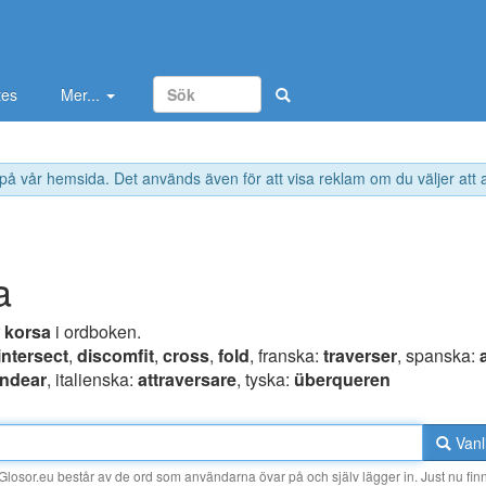
tes
Mer...
 på vår hemsida. Det används även för att visa reklam om du väljer att
a
r
korsa
i ordboken.
intersect
,
discomfit
,
cross
,
fold
, franska:
traverser
, spanska:
ndear
, italienska:
attraversare
, tyska:
überqueren
Vanl
losor.eu består av de ord som användarna övar på och själv lägger in. Just nu finn