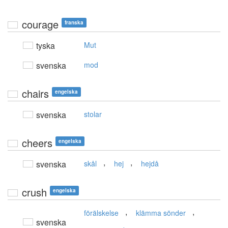
courage
franska
tyska
Mut
svenska
mod
chairs
engelska
svenska
stolar
cheers
engelska
,
,
svenska
skål
hej
hejdå
crush
engelska
,
,
förälskelse
klämma sönder
svenska