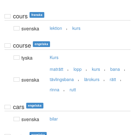
cours
franska
,
svenska
lektion
kurs
course
engelska
tyska
Kurs
,
,
,
,
maträtt
lopp
kurs
bana
,
,
,
svenska
tävlingsbana
lärokurs
rätt
,
rinna
rutt
cars
engelska
svenska
bilar
engelska