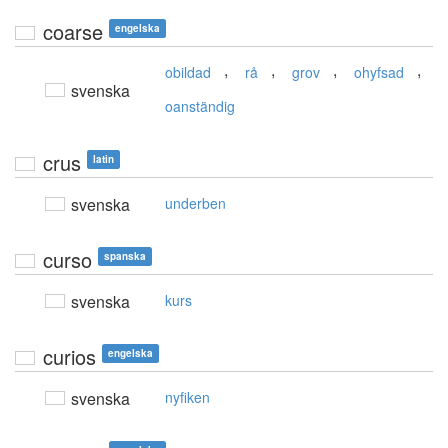
coarse
engelska
,
,
,
,
obildad
rå
grov
ohyfsad
svenska
oanständig
crus
latin
svenska
underben
curso
spanska
svenska
kurs
curios
engelska
svenska
nyfiken