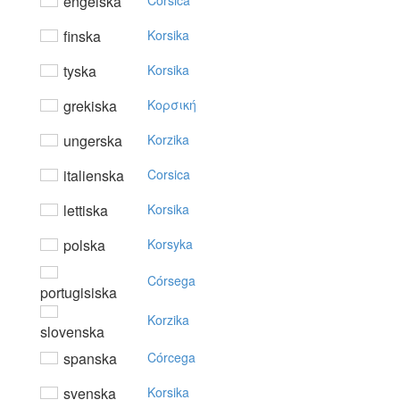
engelska
Corsica
finska
Korsika
tyska
Korsika
grekiska
Koρσική
ungerska
Korzika
italienska
Corsica
lettiska
Korsika
polska
Korsyka
Córsega
portugisiska
Korzika
slovenska
spanska
Córcega
svenska
Korsika