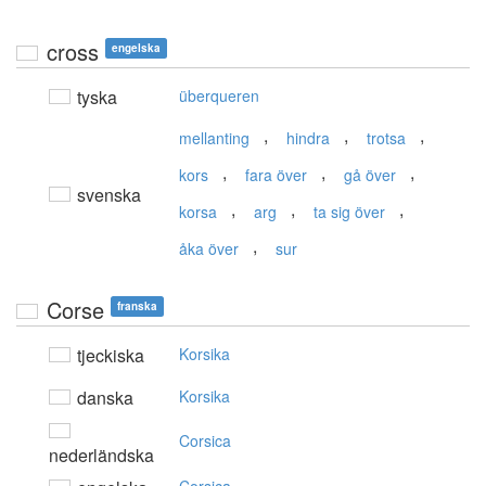
cross
engelska
tyska
überqueren
,
,
,
mellanting
hindra
trotsa
,
,
,
kors
fara över
gå över
svenska
,
,
,
korsa
arg
ta sig över
,
åka över
sur
Corse
franska
tjeckiska
Korsika
danska
Korsika
Corsica
nederländska