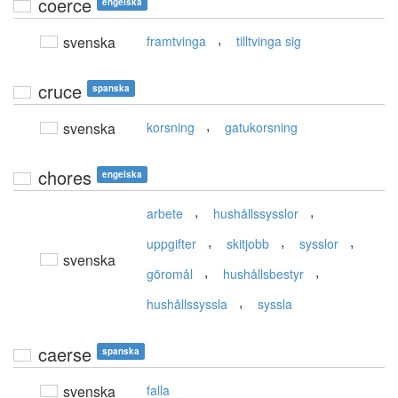
coerce
engelska
,
svenska
framtvinga
tilltvinga sig
cruce
spanska
,
svenska
korsning
gatukorsning
chores
engelska
,
,
arbete
hushållssysslor
,
,
,
uppgifter
skitjobb
sysslor
svenska
,
,
göromål
hushållsbestyr
,
hushållssyssla
syssla
caerse
spanska
svenska
falla