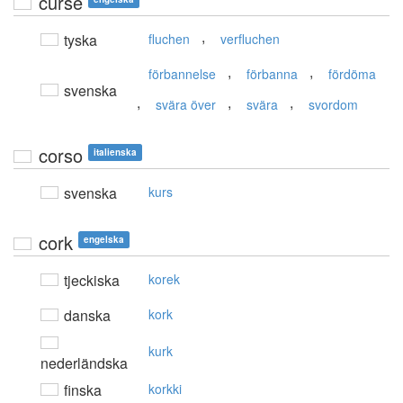
curse
,
tyska
fluchen
verfluchen
,
,
förbannelse
förbanna
fördöma
svenska
,
,
,
svära över
svära
svordom
corso
italienska
svenska
kurs
cork
engelska
tjeckiska
korek
danska
kork
kurk
nederländska
finska
korkki