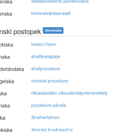
anska
establecimiento penitenciario
enska
kriminalvårdsanstalt
nski postopek
slovenska
ckiska
trestní řízení
nska
strafferetspleje
derländska
strafprocedure
gelska
criminal procedure
ska
rikosasioiden oikeudenkäyntimenettely
nska
procédure pénale
ska
Strafverfahren
kiska
πoιvική διαδικασία