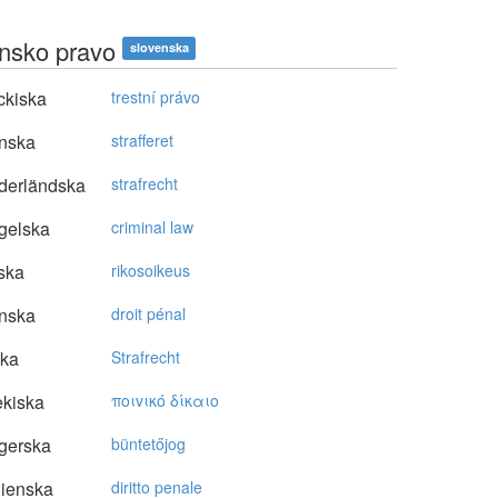
nsko pravo
slovenska
ckiska
trestní právo
nska
strafferet
derländska
strafrecht
gelska
criminal law
ska
rikosoikeus
nska
droit pénal
ska
Strafrecht
kiska
πoιvικό δίκαιo
gerska
büntetőjog
lienska
diritto penale