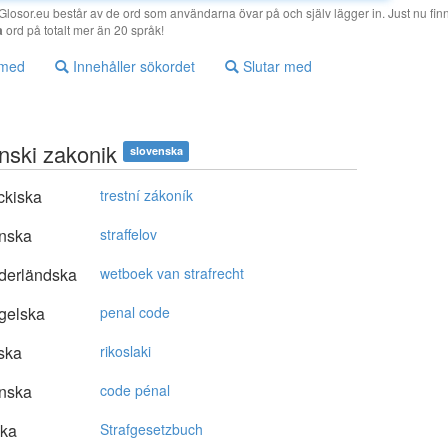
losor.eu består av de ord som användarna övar på och själv lägger in. Just nu finn
a
ord på totalt mer än 20 språk!
 med
Innehåller sökordet
Slutar med
nski zakonik
slovenska
ckiska
trestní zákoník
nska
straffelov
derländska
wetboek van strafrecht
gelska
penal code
ska
rikoslaki
nska
code pénal
ska
Strafgesetzbuch