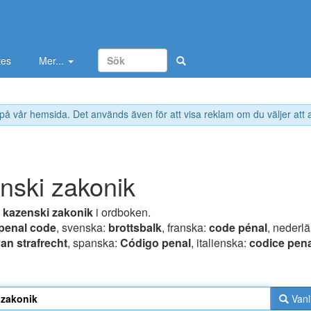
tes
Mer...
 på vår hemsida. Det används även för att visa reklam om du väljer att
nski zakonik
r
kazenski zakonik
i ordboken.
penal code
, svenska:
brottsbalk
, franska:
code pénal
, nederl
an strafrecht
, spanska:
Código penal
, italienska:
codice pen
Vanl