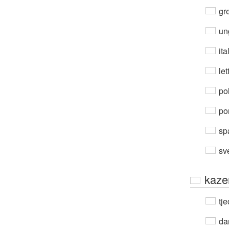
gre
un
ita
let
po
por
sp
sv
kaze
tje
da