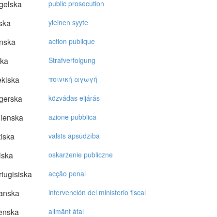
gelska
public prosecution
ska
yleinen syyte
nska
action publique
ska
Strafverfolgung
kiska
πoιvική αγωγή
gerska
közvádas eljárás
lienska
azione pubblica
tiska
valsts apsūdzība
lska
oskarżenie publiczne
tugisiska
acção penal
anska
intervención del ministerio fiscal
enska
allmänt åtal