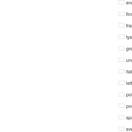
en
fin
fra
ty
gre
un
ita
let
po
por
sp
sv