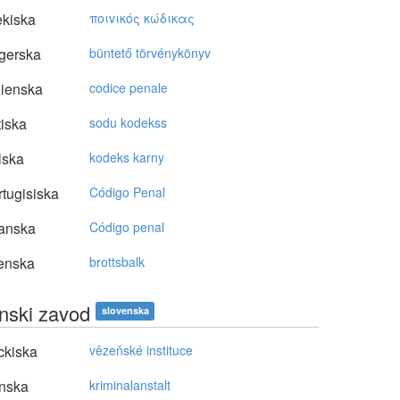
kiska
πoιvικός κώδικας
gerska
büntető törvénykönyv
lienska
codice penale
tiska
sodu kodekss
lska
kodeks karny
tugisiska
Código Penal
anska
Código penal
enska
brottsbalk
nski zavod
slovenska
ckiska
vězeňské instituce
nska
kriminalanstalt