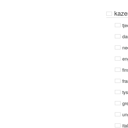
kaze
tje
da
ne
en
fin
fra
ty
gre
un
ita