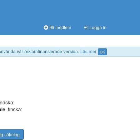
Bli medlem
Logga in
 använda vår reklamfinansierade version.
Läs mer
OK
ändska:
ale
, finska:
ig sökning