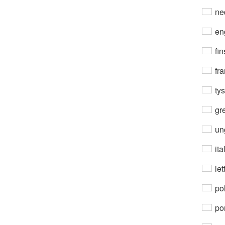
ne
en
fin
fra
ty
gre
un
ita
let
po
por