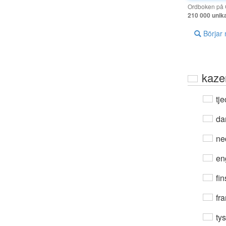
Ordboken på G
210 000 unik
Börjar
kaze
tje
da
ne
en
fin
fra
ty