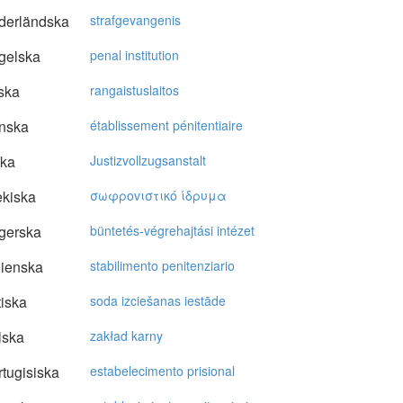
derländska
strafgevangenis
gelska
penal institution
ska
rangaistuslaitos
nska
établissement pénitentiaire
ska
Justizvollzugsanstalt
kiska
σωφρovιστικό ίδρυμα
gerska
büntetés-végrehajtási intézet
lienska
stabilimento penitenziario
tiska
soda izciešanas iestāde
lska
zakład karny
tugisiska
estabelecimento prisional