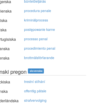
gerska
büntetőeljárás
lienska
procedura penale
tiska
kriminālprocess
lska
postępowanie karne
tugisiska
processo penal
anska
procedimiento penal
enska
brottmålsförfarande
nski pregon
slovenska
ckiska
trestní stíhání
nska
offentlig påtale
derländska
strafvervolging