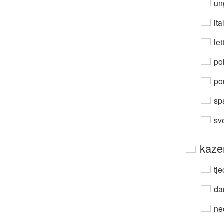
un
ita
let
po
por
sp
sv
kaze
tje
da
ne