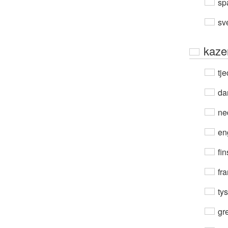
sp
sv
kaze
tje
da
ne
en
fin
fra
ty
gre