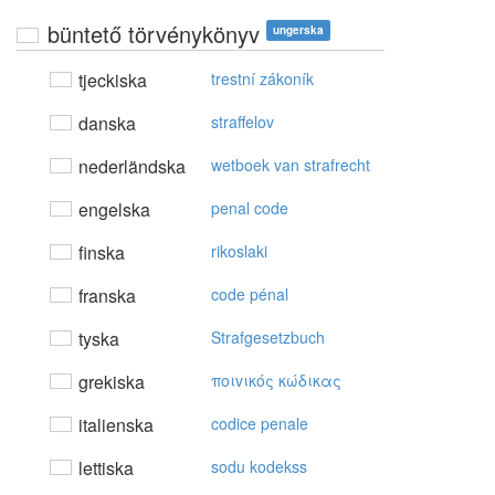
büntető törvénykönyv
ungerska
tjeckiska
trestní zákoník
danska
straffelov
nederländska
wetboek van strafrecht
engelska
penal code
finska
rikoslaki
franska
code pénal
tyska
Strafgesetzbuch
grekiska
πoιvικός κώδικας
italienska
codice penale
lettiska
sodu kodekss