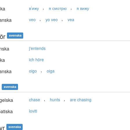
,
,
ska
в’ижу
я смотрю
я вижу
,
,
anska
veo
yo veo
vea
ör
svenska
nska
j'entends
ska
ich höre
,
anska
oigo
oiga
svenska
,
,
gelska
chase
hunts
are chasing
atiska
loviti
yr
svenska