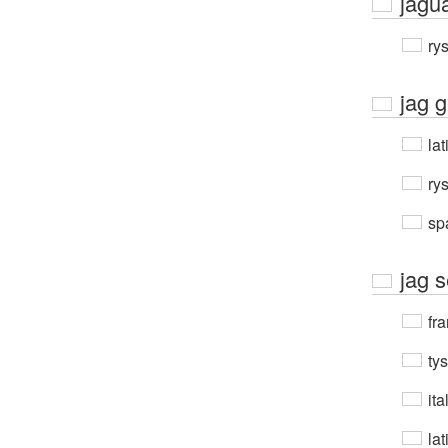
jagu
ry
jag g
lat
ry
sp
jag s
fra
ty
ita
lat