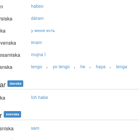
in
habeo
siska
dáram
ska
у меня есть
ovenska
imam
lesamiska
mujna I
,
,
,
,
anska
tengo
yo tengo
he
haya
tenga
ar
danska
ska
Ich habe
r
svenska
sniska
sam