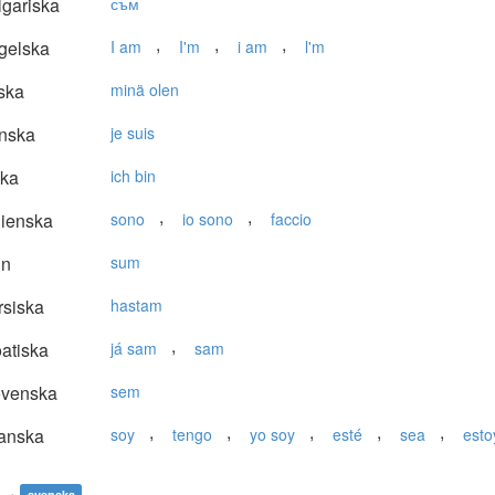
gariska
съм
,
,
,
gelska
I am
I'm
i am
l'm
ska
minä olen
nska
je suis
ska
ich bin
,
,
lienska
sono
io sono
faccio
in
sum
siska
hastam
,
atiska
já sam
sam
ovenska
sem
,
,
,
,
,
anska
soy
tengo
yo soy
esté
sea
esto
svenska