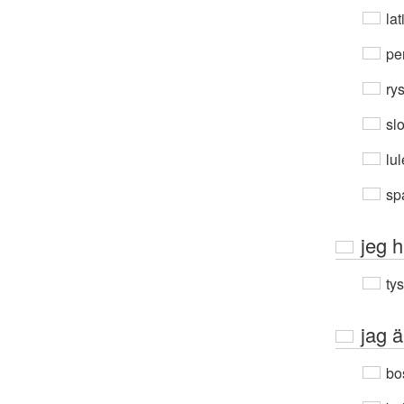
lat
per
ry
sl
lu
sp
jeg h
ty
jag ä
bo