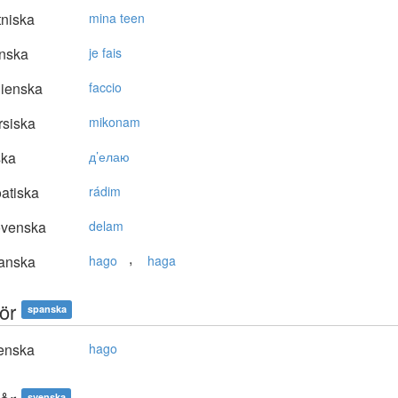
niska
mina teen
nska
je fais
lienska
faccio
siska
mikonam
ska
д’елаю
atiska
rádim
ovenska
delam
,
anska
hago
haga
ör
spanska
enska
hago
svenska