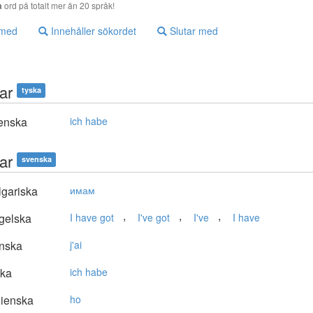
a
ord på totalt mer än 20 språk!
 med
Innehåller sökordet
Slutar med
ar
tyska
enska
ich habe
ar
svenska
gariska
имам
,
,
,
gelska
I have got
I've got
I've
I have
nska
j'ai
ska
ich habe
lienska
ho