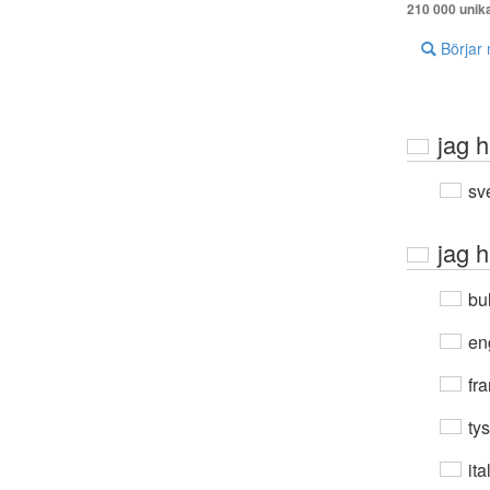
210 000 unik
Börjar
jag h
sv
jag h
bul
en
fra
ty
ita