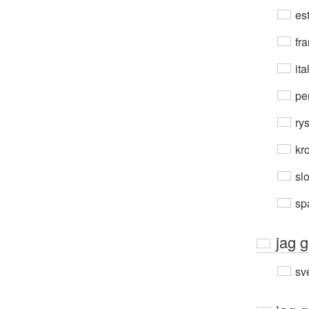
est
fra
ita
per
ry
kro
sl
sp
jag g
sv