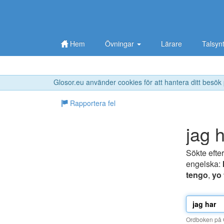
Hem
Övningar
Lärare
Talsyn
Glosor.eu använder cookies för att hantera ditt besök
Rapportera fel
jag 
Sökte efte
engelska:
tengo
,
yo
Ordboken på G