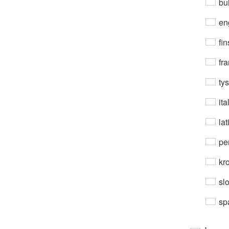
bul
en
fin
fra
ty
ita
lat
per
kro
sl
sp