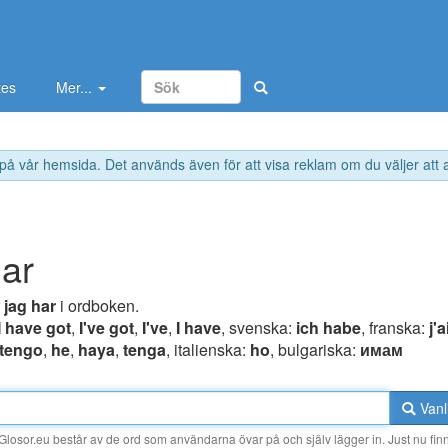
tes
Mer...
 på vår hemsida. Det används även för att visa reklam om du väljer att
har
r
jag har
i ordboken.
I have got
,
I've got
,
I've
,
I have
, svenska:
ich habe
, franska:
j'a
 tengo
,
he
,
haya
,
tenga
, italienska:
ho
, bulgariska:
имам
Vanl
losor.eu består av de ord som användarna övar på och själv lägger in. Just nu finn