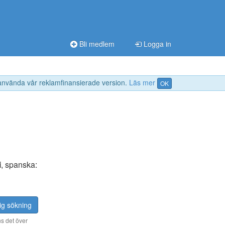
Bli medlem
Logga in
 använda vår reklamfinansierade version.
Läs mer
OK
i
, spanska:
ig sökning
s det över