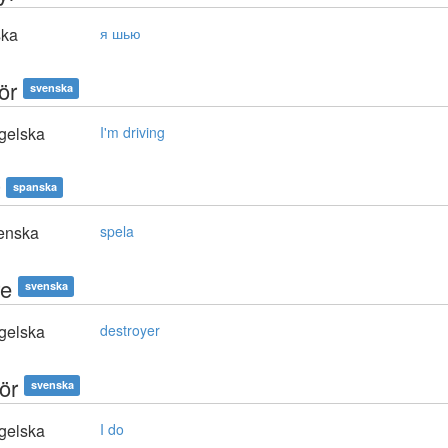
ska
я шью
ör
svenska
gelska
I'm driving
spanska
enska
spela
re
svenska
gelska
destroyer
ör
svenska
gelska
I do