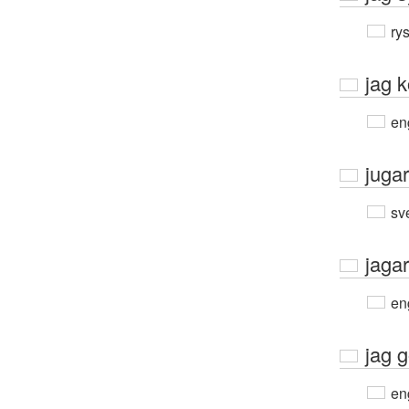
ry
jag k
en
jugar
sv
jaga
en
jag g
en