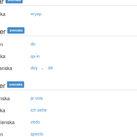
ar
ska
ягуар
er
svenska
in
do
ska
да’ю
,
anska
doy
dé
er
svenska
nska
je vois
ska
ich sehe
lienska
vedo
in
specto