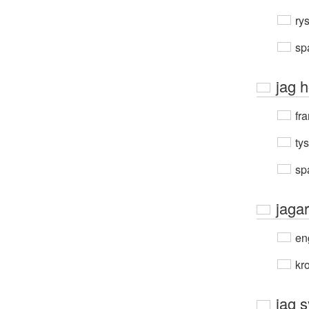
ry
sp
jag h
fra
ty
sp
jagar
en
kro
jag s