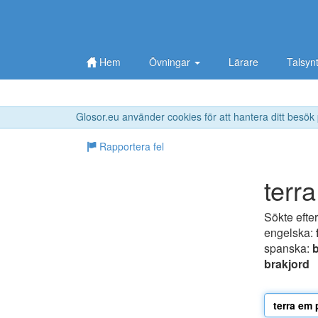
Hem
Övningar
Lärare
Talsyn
Glosor.eu använder cookies för att hantera ditt besök
Rapportera fel
terr
Sökte efte
engelska:
spanska:
brakjord