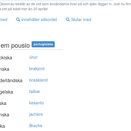
losor.eu består av de ord som användarna övar på och själv lägger in. Just nu finn
a
ord på totalt mer än 20 språk!
 med
Innehåller sökordet
Slutar med
a em pousio
portugisiska
ckiska
úhor
nska
brakjord
derländska
braakland
gelska
fallow
ska
kesanto
nska
jachère
ska
Brache