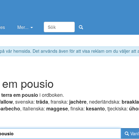
tes
Mer...
 på vår hemsida. Det används även för att visa reklam om du väljer att
a em pousio
r
terra em pousio
i ordboken.
fallow
, svenska:
träda
, franska:
jachère
, nederländska:
braakl
barbecho
, italienska:
maggese
, finska:
kesanto
, tjeckiska:
úho
Vanl