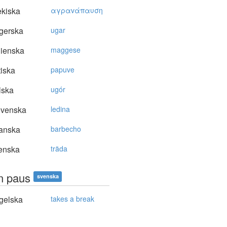
kiska
αγραvάπαυση
gerska
ugar
lienska
maggese
tiska
papuve
lska
ugór
ovenska
ledina
anska
barbecho
enska
träda
en paus
svenska
gelska
takes a break