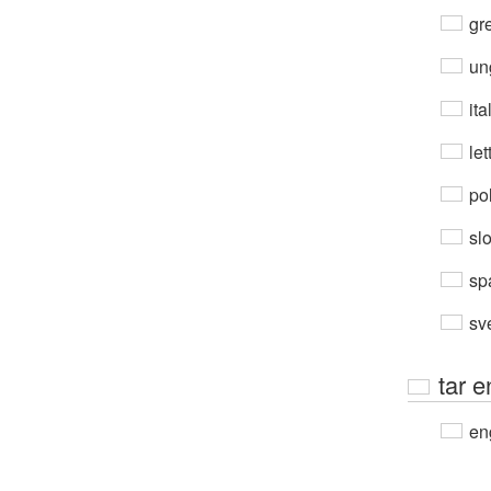
gre
un
ita
let
po
sl
sp
sv
tar 
en