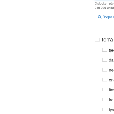
Ordboken på G
210 000 unik
Börjar
terr
tje
da
ne
en
fin
fra
ty