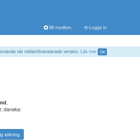
Bli medlem
Logga in
 använda vår reklamfinansierade version.
Läs mer
OK
and
,
r
, danska:
ig sökning